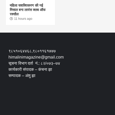
महिला सशक्तिकरण की नई
मिसाल बना लायंस क्लब ऑफ
रक्सौल
11 hours ago
९८५१०६४४६८,९८०११६१७७७
himalinimagazine@gmail.com
सूचना विभाग दर्ता नं.: ८२/०७३–७४
कार्यकारी संपादक – कंचना झा
सम्पादक – अंशु झा