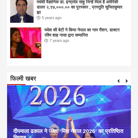
मधेशी वैज्ञानिक डा. इन्द्रदेव साहु जिन्हें मिला है अमेरिकी
डालर २,९७,०००.०० का पुरस्कार , प्रस्तुति सुजितकुमार
झा
5 years ago
मधेश की बेटी ने किया नेपाल का नाम राैशन, डाक्टर
रश्मि शाह नासा द्वारा सम्मानित
7 years ago
फिल्मी खबर
दीपमाला ढकाल ने जीता ‘मिस नेपाल 2026’ का प्रतिष्ठित
खिताब