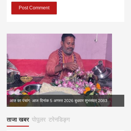
आज का पंचांग: आज दिनांक 5 अगस्त 2026 बुधवार शुभसंवत् 2083
आज
ताजा खबर
पोपुलर
टरेनडिङ्ग