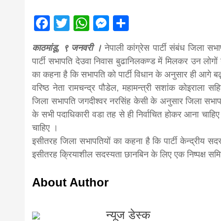
magazine o
Facebook
Twitter
WhatsApp
Messenger
Share
आज का पंचांग: आज दिनांक 3 अगस्त 2026 सो
Nepal bring
काठमांडू, ९ जनवरी ।
नेपाली कांग्रेस पार्टी संबंध जिला सभ
पार्टी सभापति देउवा निवास बुढानिलकण्ड में मिलकर उन लोगों न
news in hin
का कहना है कि सभापति को पार्टी विधान के अनुसार ही आगे ब
वरिष्ठ नेता रामचन्द्र पौडेल, महामन्त्री सशांक कोइराला स
जिला सभापति जगदीश्वर नरसिंह केसी के अनुसार जिला सभापतिय
from
के सभी पदाधिकारी वडा तह से ही निर्वाचित होकर आना चाहिए
चाहिए ।
Nepal,mad
इसीतरह जिला सभापतियों का कहना है कि पार्टी केन्द्रीय सद
इसीतरह क्रियाशील सदस्यता छानबिन के लिए एक निष्पक्ष समित
news,financ
About Author
news,loan,
न्यूज डेस्क