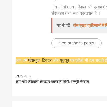
himalini.com नेपाल से प्रकाशित
news, mad
संस्करण तथा सह–प्रकाशन है ।
khabar
यह भी पढें
तीन प्रज्ञा प्रतिष्ठानों में
See author's posts
आप हमें
फ़ेसबुक
,
ट्विटर
और
यूट्यूब
पर फ़ॉलो भी कर सकते हैं
Continue
Previous
काम चोर ठेकेदारों के ऊपर कारवाही होगीः मन्त्री नेम्वाङ
Reading