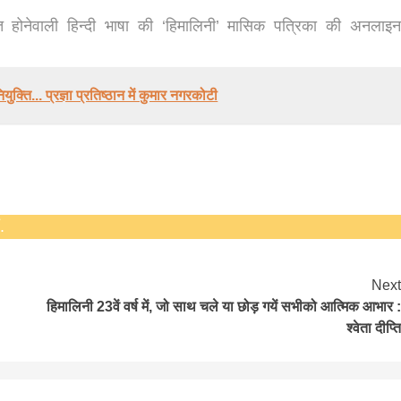
 होनेवाली हिन्दी भाषा की ‘हिमालिनी’ मासिक पत्रिका की अनलाइन
hesh
 नियुक्ति... प्रज्ञा प्रतिष्ठान में कुमार नगरकोटी
.
Next
बड़े अंतर से जीत हासिल करुँंगी –रेणु दाहाल
हिमालिनी 23वें वर्ष में, जो साथ चले या छोड़ गयें सभीको आत्मिक आभार :
6 months ago
श्वेता दीप्ति
काठमांडू, फागुन ४ – चितवन क्षेत्र नम्बर ३ में प्रतिनिधिसभा
सदस्य के रूप में अपनी उम्मीदवारी दे चुकी रेणु दाहाल ने कहा 
कि उन्हें...