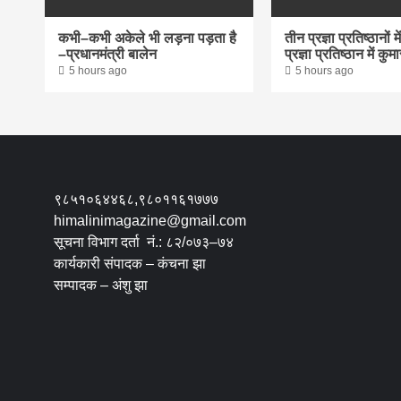
कभी–कभी अकेले भी लड़ना पड़ता है
तीन प्रज्ञा प्रतिष्ठानों 
–प्रधानमंत्री बालेन
प्रज्ञा प्रतिष्ठान में क
5 hours ago
5 hours ago
९८५१०६४४६८,९८०११६१७७७
himalinimagazine@gmail.com
सूचना विभाग दर्ता नं.: ८२/०७३–७४
कार्यकारी संपादक – कंचना झा
सम्पादक – अंशु झा