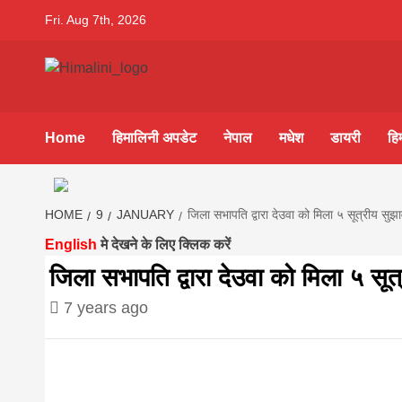
Skip
Fri. Aug 7th, 2026
to
content
Himalini.co
HIMALINI FIRST HINDI MAGAZINE OF NEPAL BRING
NEWS IN HINDI FROM NEPAL, BANK LOAN NEWS
Home
हिमालिनी अपडेट
नेपाल
मधेश
डायरी
हि
hindi magaz
||madhesh
HOME
9
JANUARY
जिला सभापति द्वारा देउवा को मिला ५ सूत्रीय सुझ
English
मे देखने के लिए क्लिक करें
khabar:Hima
जिला सभापति द्वारा देउवा को मिला ५ सूत
7 years ago
first hindi