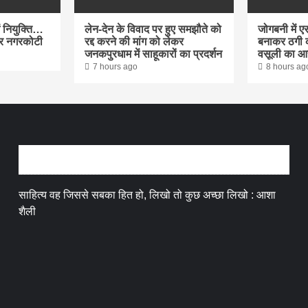
में नियुक्ति…
लेन-देन के विवाद पर हुए समझौते को
जोगबनी में 
ुमार नगरकोटी
रद्द करने की मांग को लेकर
बनाकर ठगी क
जनकपुरधाम में साहूकारों का प्रदर्शन
वसूली का आ
7 hours ago
8 hours ag
अन्तर्वार्ता
साहित्य वह जिससे सबका हित हो, लिखो तो कुछ अच्छा लिखो : आशा
शैली