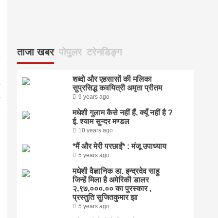
ताजा खबर
पोपुलर
टरेनडिङ्ग
शब्दो और एहसासों की मलिका
सुप्रसिद्ध कवयित्री अमृता प्रीतम
9 years ago
मधेशी गुलाम कैसे नहीं हैं, क्यूँ नहीं है ?
ई. श्याम सुन्दर मण्डल
10 years ago
*मैं और मेरी परछाईं* : मंजू उपाध्याय
5 years ago
मधेशी वैज्ञानिक डा. इन्द्रदेव साहु
जिन्हें मिला है अमेरिकी डालर
२,९७,०००.०० का पुरस्कार ,
प्रस्तुति सुजितकुमार झा
5 years ago