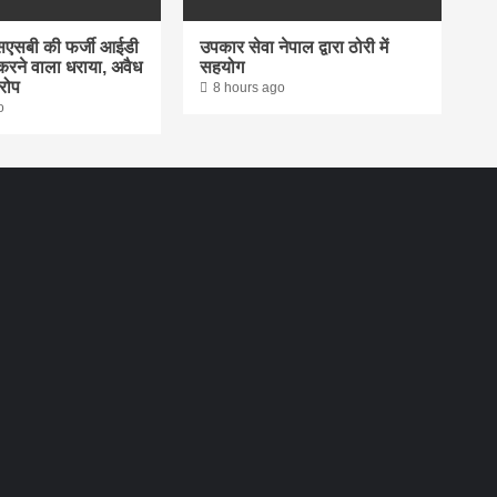
एसएसबी की फर्जी आईडी
उपकार सेवा नेपाल द्वारा ठोरी में
रने वाला धराया, अवैध
सहयोग
रोप
8 hours ago
o