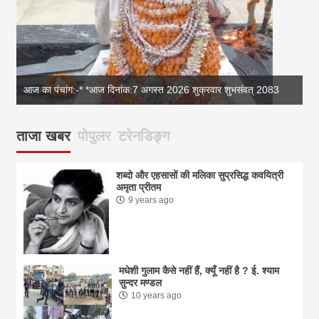
आज का पंचांग:-* *आज दिनांक:7 अगस्त 2026 शुक्रवार शुभसंवत् 2083
आज
ताजा खबर
पोपुलर
टरेनडिङ्ग
शब्दो और एहसासों की मलिका सुप्रसिद्ध कवयित्री
अमृता प्रीतम
9 years ago
मधेशी गुलाम कैसे नहीं हैं, क्यूँ नहीं है ? ई. श्याम
सुन्दर मण्डल
10 years ago