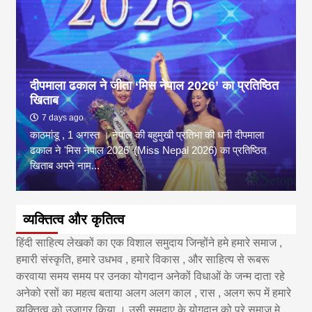
दीपमाला ढकाल ने जीता ‘मिस नेपाल 2026’ का प्रतिष्ठित
खिताब
7 days ago
काठमांडू , 1 अगस्त । नेपाल की बहुमुखी प्रतिभा की धनी दीपमाला
ढकाल ने 'मिस नेपाल 2026' (Miss Nepal 2026) का प्रतिष्ठित
खिताब अपने नाम...
व्यक्तित्व और कृतित्व
हिंदी साहित्य लेखकों का एक विशाल समुदाय जिन्होंने हमे हमारे समाज ,
हमारी संस्कृति, हमारे उधभव , हमारे विकास , और साहित्य से रूबरू
करवाया समय समय पर उनका योगदान अनेकों विधाओं के जन्म दाता रहे
अनेको रसों का महत्व बताया अलग अलग काल , रास , अलग रूप में हमारे
व्यक्तित्व को उजागर किया । उसी समुदाए के योगदान को पूरे समाज मे