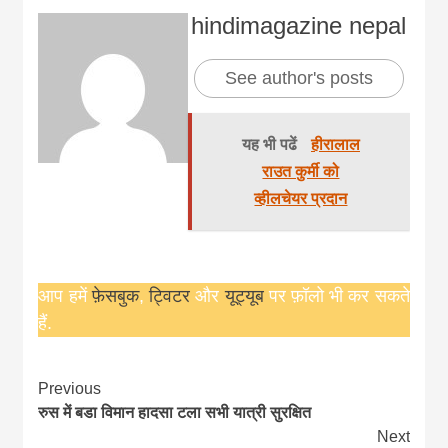
hindimagazine nepal
See author's posts
यह भी पढें
हीरालाल
राउत कुर्मी को
व्हीलचेयर प्रदान
आप हमें
फ़ेसबुक
,
ट्विटर
और
यूट्यूब
पर फ़ॉलो भी कर सकते
हैं.
Continue
Previous
रुस में बडा विमान हादसा टला सभी यात्री सुरक्षित
Reading
Next