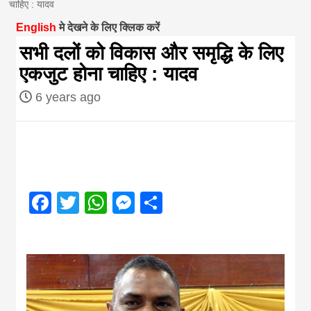
चाहिए : यादव
magazine of
English
मे देखने के लिए क्लिक करें
सभी दलों को विकास और समृद्धि के लिए
Nepal brings
एकजुट होना चाहिए : यादव
6 years ago
news in hindi
from
Nepal,madhes
Facebook
Twitter
WhatsApp
Messenger
Share
news,financia
news,loan,ban