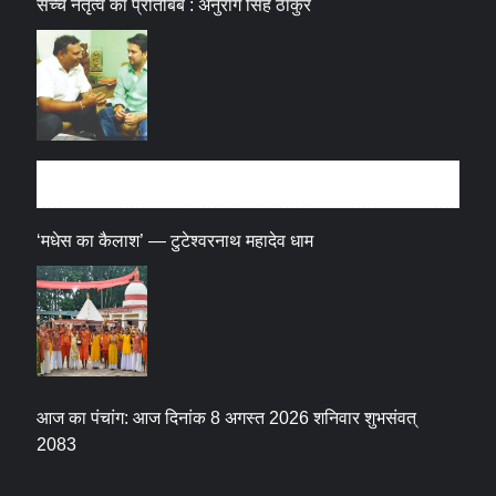
सच्चे नेतृत्व का प्रतिबिंब : अनुराग सिंह ठाकुर
धर्म संस्कृति
‘मधेस का कैलाश’ — टुटेश्वरनाथ महादेव धाम
आज का पंचांग: आज दिनांक 8 अगस्त 2026 शनिवार शुभसंवत्
2083