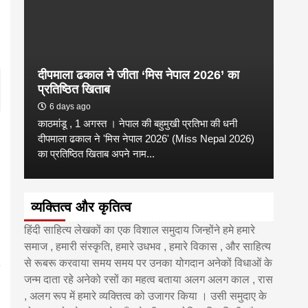
दीपमाला ढकाल ने जीता ‘मिस नेपाल 2026’ का
डी.ए
प्रतिष्ठित खिताब
के वि
6 days ago
6 
काठमांडू , 1 अगस्त । नेपाल की बहुमुखी प्रतिभा की धनी
‘हिमाल
दीपमाला ढकाल ने 'मिस नेपाल 2026' (Miss Nepal 2026)
का सम
का प्रतिष्ठित खिताब अपने नाम...
http
व्यक्तित्व और कृतित्व
हिंदी साहित्य लेखकों का एक विशाल समुदाय जिन्होंने हमे हमारे
समाज , हमारी संस्कृति, हमारे उधभव , हमारे विकास , और साहित्य
से रूबरू करवाया समय समय पर उनका योगदान अनेकों विधाओं के
जन्म दाता रहे अनेको रसों का महत्व बताया अलग अलग काल , रास
, अलग रूप में हमारे व्यक्तित्व को उजागर किया । उसी समुदाए के