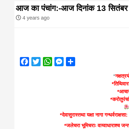
first hindi
आज का पंचांग:-आज दिनांक 13 सितंबर
magazine o
4 years ago
Nepal bring
news in hin
Facebook
Twitter
WhatsApp
Messenger
Share
*
नक्षत्र
from
*तिथिवार
*आचार्
Nepal,mad
*करोतुपंचा
*देवासुरास्तथा यक्षा नागा गन्धर्वराक्षस
news,financ
*जलेचरा भूमिचराः वाय्वाधाराश्च जन्तव: