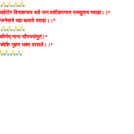
bank
य सर्वरोग विनाशनाय सर्व जन वशीकरणाय रामदूताय स्वाहा।।*
जनेयाये महा बलाये स्वाहा।।*
hesh
ाकीर्णम् नाना सौरभसंयुतं।*
 विश्वेशि गृहण भक्त वत्सले।।*