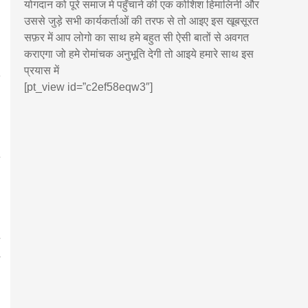
योगदान को पूरे समाज मे पहुँचाने की एक कोशिश हिमालिनी और
उससे जुड़े सभी कार्यकर्ताओं की तरफ से तो आइए इस खूबसूरत
सफ़र में आप लोगो का साथ हमे बहुत सी ऐसी बातों से अवगत
कराएगा जो हमे रोमांचक अनुभूति देगी तो आइये हमारे साथ इस
प्रयास में
[pt_view id=”c2ef58eqw3″]