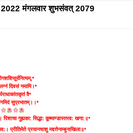
 2022 मंगलवार शुभसंवत् 2079
f
s
di
योगशशिसूर्यनित्यम्,*
लग्नं दिवसं नमामि।*
यराधाकांतकृतं वै*
hesh
ंगमिदं सुप्रभातम्।।*
ा:। पिशाचा गुह्यका: सिद्धा: कूष्माण्डास्तरव: खगा:॥*
ial
। प्रीतिमेते प्रयान्त्वाशु मद्दत्तेनाम्बुनाखिला॥*