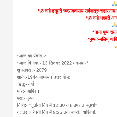
news,loan,
*ॐ नमो हनुमते रुद्रावताराय सर्वशत्रु सहांरणा
*ॐ नमो भगवते आन्
news, mad
*नाना पुष्प सम
*पुष्पांञ्जलिम् च
khabar
*आज का पंचांग:-*
*आज दिनांक:- 13 सितंबर 2022 मंगलवार*
शुभसंवत् :- 2079
शाके:-1944 याम्ययन उत्तर गोल:
ऋतु:- वर्षा
माह:- आश्विन
पक्ष:- कृष्ण
तिथि:- *तृतीया दिन में 12:30 तक उपरांत चतुर्थी*
नक्षत्र :- रेवती दिन में 9:25 तक उपरांत अश्विनी,