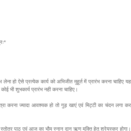
्रः*
बड़े अंतर से जीत हासिल करुँंगी –रेणु दाहाल
6 months ago
काठमांडू, फागुन ४ – चितवन क्षेत्र नम्बर ३ में प्रतिनिधिसभा
ा हो ऐसे प्रत्येक कार्य को अभिजीत मुहूर्त में प्रारंभ करना चाहिए यह
सदस्य के रूप में अपनी उम्मीदवारी दे चुकी रेणु दाहाल ने कहा 
में कोई भी शुभकार्य प्रारंभ नही करना चाहिए।
कि उन्हें...
त्रा करना ज्यादा आवश्यक हो तो गुड़ खाएं एवं मिट्टी का चंदन लगा कर
, स्तोत्र पाठ एवं आज का भौम स्नान दान ऋण मुक्ति हेतु श्रेयस्कर होगा।