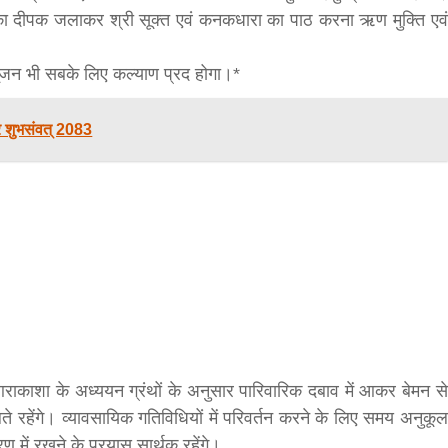
का दीपक जलाकर श्री सूक्त एवं कनकधारा का पाठ करना ऋण मुक्ति एवं
ूजन भी सबके लिए कल्याण प्रद होगा।*
सीताराम विवाह पंचमी महोत्सव के तीसरे दिन धनुष
यज्ञ का हुआ आयोजन (फोटो सहित)
 शुभसंवत् 2083
3 years ago
जनकपुरधाम/मिश्री लाल मधुकर। सीताराम विवाह पंचमी
महोत्सव के तीसरे दिन जानकी मंदिर के प्रांगण में धनुष यज्ञ
आयोजित किया गया। रंगभूमि मैदान में राजा विदेह...
ाकाशा के अध्ययन ग्रंथों के अनुसार पारिवारिक दबाव में आकर बेमन से
ते रहेंगे। व्यावसायिक गतिविधियों में परिवर्तन करने के लिए समय अनुकूल
ण में रखने के प्रयास सार्थक रहेंगे।