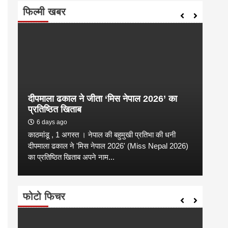
फिल्मी खबर
दीपमाला ढकाल ने जीता ‘मिस नेपाल 2026’ का
संगी
प्रतिष्ठित खिताब
कल्य
6 days ago
2 
काठमांडू , 1 अगस्त । नेपाल की बहुमुखी प्रतिभा की धनी
संगीत
है
दीपमाला ढकाल ने 'मिस नेपाल 2026' (Miss Nepal 2026)
शाम न
का प्रतिष्ठित खिताब अपने नाम...
कारण उ
फोटो फिचर