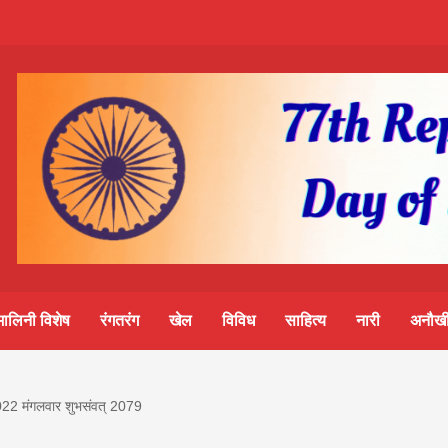
m-
S
ine
मालिनी विशेष
रंगतरंग
खेल
विविध
साहित्य
नारी
अनौखी
lini
आज का पंचांग:-* *आज दिनांक:7 अगस्त 2026 शुक्रवार शुभसंवत
022 मंगलवार शुभसंवत् 2079
मवार शुभसंवत् 2083
2083