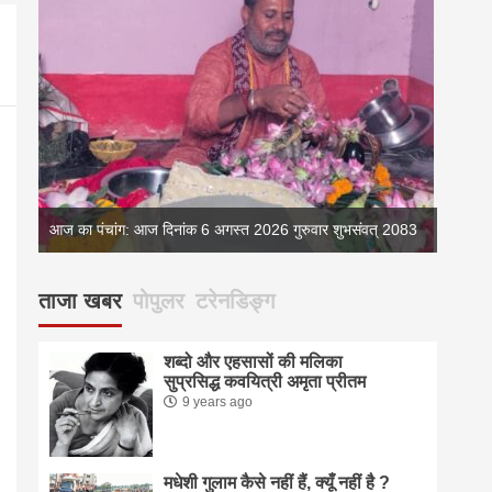
आज का पंचांग: आज दिनांक 6 अगस्त 2026 गुरुवार शुभसंवत् 2083
आज का 
ताजा खबर
पोपुलर
टरेनडिङ्ग
शब्दो और एहसासों की मलिका
सुप्रसिद्ध कवयित्री अमृता प्रीतम
9 years ago
मधेशी गुलाम कैसे नहीं हैं, क्यूँ नहीं है ?