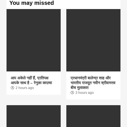
You may missed
आप अकेले नहीं हैं, प्रतिपक्ष
प्रधानमंत्री बालेन्द्र शाह और
आपके साथ है – रेनुका काउचा
भारतीय राजदूत नवीन श्रीवास्तव
बीच मुलाकात
2 hours ago
3 hours ago