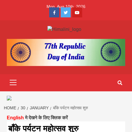
Skip
Mon. Aug 10th, 2026
to
Facebook
Twitter
Youtube
content
Himalini.com-
HIMALINI FIRST HINDI MAGAZINE OF NEPAL BRINGS NEWS
IN HINDI FROM NEPAL, BANK LOAN NEWS
hindi magazin
||madhesh
Primary
Menu
khabar:Himalin
first hindi
HOME
30
JANUARY
बाँके पर्यटन महोत्सव शुरु
English
मे देखने के लिए क्लिक करें
magazine of
बाँके पर्यटन महोत्सव शुरु