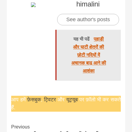
himalini
See author's posts
यह भी पढें
पहाड़ी
और घाटी क्षेत्रों की
छोटी नदियों में
अचानक बाढ़ आने की
आशंका
आप हमें
फ़ेसबुक
,
ट्विटर
और
यूट्यूब
पर फ़ॉलो भी कर सकते
हैं.
Continue
Previous