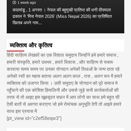
1 week ago
काठमांडू , 1 अगस्त । नेपाल की बहुमुखी प्रतिभा की धनी दीपमाला
ढकाल ने 'मिस नेपाल 2026' (Miss Nepal 2026) का प्रतिष्ठित
खिताब अपने नाम...
व्यक्तित्व और कृतित्व
हिंदी साहित्य लेखकों का एक विशाल समुदाय जिन्होंने हमे हमारे समाज ,
हमारी संस्कृति, हमारे उधभव , हमारे विकास , और साहित्य से रूबरू
करवाया समय समय पर उनका योगदान अनेकों विधाओं के जन्म दाता रहे
अनेको रसों का महत्व बताया अलग अलग काल , रास , अलग रूप में हमारे
व्यक्तित्व को उजागर किया । उसी समुदाए के योगदान को पूरे समाज मे
पहुँचाने की एक कोशिश हिमालिनी और उससे जुड़े सभी कार्यकर्ताओं की
तरफ से तो आइए इस खूबसूरत सफ़र में आप लोगो का साथ हमे बहुत सी
ऐसी बातों से अवगत कराएगा जो हमे रोमांचक अनुभूति देगी तो आइये हमारे
साथ इस प्रयास में
[pt_view id=”c2ef58eqw3″]