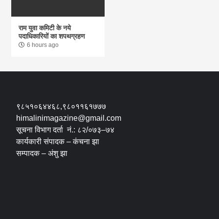
राम युवा कमिटी के नये
पदाधिकारियों का शपथग्रहण
6 hours ago
९८५१०६४४६८,९८०११६१७७७
himalinimagazine@gmail.com
सूचना विभाग दर्ता नं.: ८२/०७३–७४
कार्यकारी संपादक – कंचना झा
सम्पादक – अंशु झा