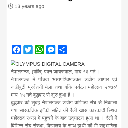
13 years ago
Nepal brings
news in hindi
from
Facebook
Twitter
WhatsApp
Messenger
Share
Nepal,madhes
नेपालगन्ज, (बाँके) पवन जायसवाल, माघ १६ गते ।
news,financia
नेपालगञ्ज में पाँचवा ‘मध्यपश्चिमाञ्चल उद्योग व्यापार एवं
जडीबुटी प्रर्दशनी मेला तथा बाँके पर्यटन महोत्सव २०७०’
news,loan,ban
माघ १५ गते बुद्धवार से शुरु हुआ है ।
बुद्धवार को सुबह नेपालगञ्ज उद्योग वाणिज्य संघ से निकाला
गया सांस्कृतिक झाँकी सहित की रैली खास कारकादौ स्थित
news, madhes
महोत्सव स्थल में पहुचने के बाद उद्घाटन हुआ था । रैली में
विभिन्न संघ संस्था, विद्यालय के साथ हाथी की भी सहभागिता