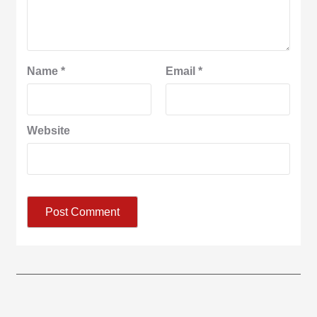
Name
*
Email
*
Website
आज का पंचांग: आज दिनांक 9 अगस्त 2026 रविवार शुभसंवत् 2083