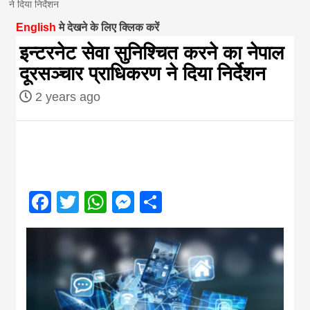
ने दिया निर्देशन
magazine of
English
मे देखने के लिए क्लिक करें
इन्टरनेट सेवा सुनिश्चित करने का नेपाल
Nepal brings
दूरसञ्चार प्राधिकरण ने दिया निर्देशन
2 years ago
news in hindi
from
Nepal,madhes
Facebook
Twitter
WhatsApp
Messenger
Share
news,financia
news,loan,ban