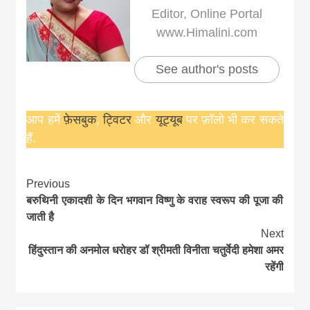
Editor, Online Portal
www.Himalini.com
See author's posts
आप हमें
फ़ेसबुक
,
ट्विटर
और
यूट्यूब
पर फ़ॉलो भी कर सकते
हैं.
Continue
Previous
बरुथिनी एकादशी के दिन भगवान विष्णु के वराह स्वरूप की पूजा की
Reading
जाती है
Next
हिंदुस्तान की अनमोल धरोहर डॉ श्रीमती विनीता चतुर्वेदी हमेशा अमर
रहेंगी