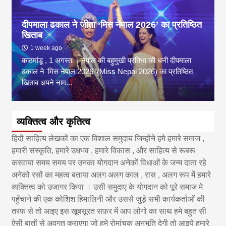
दीपमाला ढकाल ने जीता ‘मिस नेपाल 2026’ का प्रतिष्ठित
खिताब
1 week ago
काठमांडू , 1 अगस्त । नेपाल की बहुमुखी प्रतिभा की धनी दीपमाला
ढकाल ने 'मिस नेपाल 2026' (Miss Nepal 2026) का प्रतिष्ठित
खिताब अपने नाम...
व्यक्तित्व और कृतित्व
हिंदी साहित्य लेखकों का एक विशाल समुदाय जिन्होंने हमे हमारे समाज ,
हमारी संस्कृति, हमारे उधभव , हमारे विकास , और साहित्य से रूबरू
करवाया समय समय पर उनका योगदान अनेकों विधाओं के जन्म दाता रहे
अनेको रसों का महत्व बताया अलग अलग काल , रास , अलग रूप में हमारे
व्यक्तित्व को उजागर किया । उसी समुदाए के योगदान को पूरे समाज मे
पहुँचाने की एक कोशिश हिमालिनी और उससे जुड़े सभी कार्यकर्ताओं की
तरफ से तो आइए इस खूबसूरत सफ़र में आप लोगो का साथ हमे बहुत सी
ऐसी बातों से अवगत कराएगा जो हमे रोमांचक अनुभूति देगी तो आइये हमारे