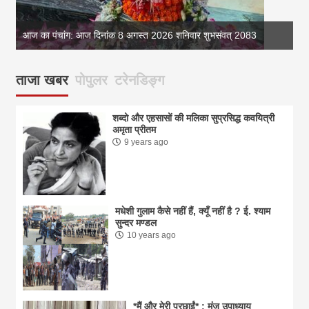
आज का पंचांग: आज दिनांक 8 अगस्त 2026 शनिवार शुभसंवत् 2083
आज
ताजा खबर
पोपुलर
टरेनडिङ्ग
शब्दो और एहसासों की मलिका सुप्रसिद्ध कवयित्री
अमृता प्रीतम
9 years ago
मधेशी गुलाम कैसे नहीं हैं, क्यूँ नहीं है ? ई. श्याम
सुन्दर मण्डल
10 years ago
*मैं और मेरी परछाईं* : मंजू उपाध्याय