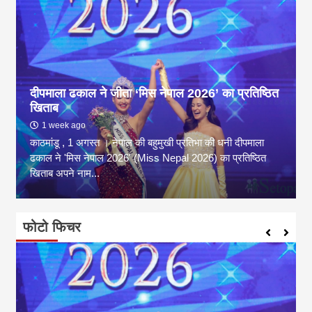
दीपमाला ढकाल ने जीता ‘मिस नेपाल 2026’ का प्रतिष्ठित
खिताब
1 week ago
काठमांडू , 1 अगस्त । नेपाल की बहुमुखी प्रतिभा की धनी दीपमाला
ढकाल ने 'मिस नेपाल 2026' (Miss Nepal 2026) का प्रतिष्ठित
खिताब अपने नाम...
फोटो फिचर