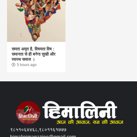
समता अमृत है, विषमता विष :
समानता से ही बनेगा सुखी और
स्वस्थ समाज ।
5 hours ago
९८५१०६४४६८,९८०११६१७७७
himalinimagazine@gmail.com