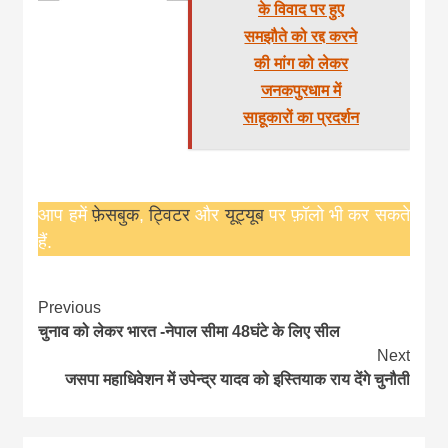
के विवाद पर हुए
समझौते को रद्द करने
की मांग को लेकर
जनकपुरधाम में
साहूकारों का प्रदर्शन
आप हमें
फ़ेसबुक
,
ट्विटर
और
यूट्यूब
पर फ़ॉलो भी कर सकते
हैं.
Continue
Previous
चुनाव को लेकर भारत -नेपाल सीमा 48घंटे के लिए सील
Reading
Next
जसपा महाधिवेशन में उपेन्द्र यादव को इस्तियाक राय देंगे चुनौती