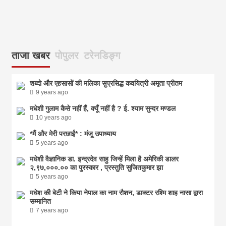
आज
ताजा खबर
पोपुलर
टरेनडिङ्ग
शब्दो और एहसासों की मलिका सुप्रसिद्ध कवयित्री अमृता प्रीतम
9 years ago
मधेशी गुलाम कैसे नहीं हैं, क्यूँ नहीं है ? ई. श्याम सुन्दर मण्डल
10 years ago
*मैं और मेरी परछाईं* : मंजू उपाध्याय
5 years ago
मधेशी वैज्ञानिक डा. इन्द्रदेव साहु जिन्हें मिला है अमेरिकी डालर
२,९७,०००.०० का पुरस्कार , प्रस्तुति सुजितकुमार झा
5 years ago
मधेश की बेटी ने किया नेपाल का नाम राैशन, डाक्टर रश्मि शाह नासा द्वारा
सम्मानित
7 years ago