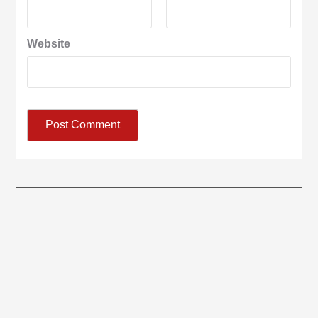
Website
आज का पंचांग:-* *आज दिनांक:7 अगस्त 2026 शुक्रवार शुभसंवत् 2083