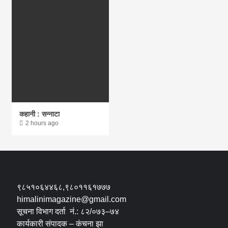
कहानी : सन्नाटा
2 hours ago
९८५१०६४४६८,९८०११६१७७७
himalinimagazine@gmail.com
सूचना विभाग दर्ता नं.: ८२/०७३–७४
कार्यकारी संपादक – कंचना झा