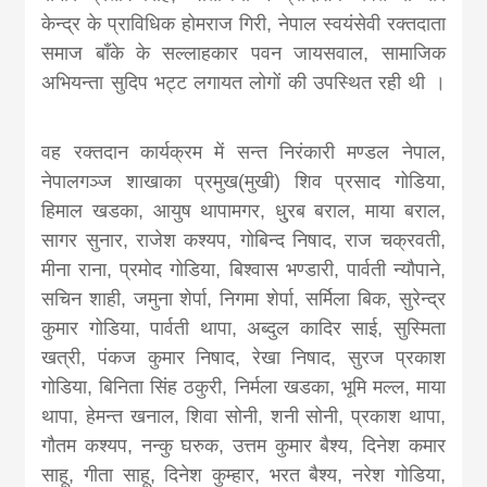
केन्द्र के प्राविधिक होमराज गिरी
,
नेपाल स्वयंसेवी रक्तदाता
समाज बाँके के सल्लाहकार पवन जायसवाल
,
सामाजिक
अभियन्ता सुदिप भट्ट लगायत लोगों की उपस्थित रही थी
।
वह रक्तदान कार्यक्रम में सन्त निरंकारी मण्डल नेपाल
,
नेपालगञ्ज शाखाका प्रमुख(मुखी) शिव प्रसाद गोडिया
,
हिमाल खडका
,
आयुष थापामगर
,
धु्रब बराल
,
माया बराल
,
सागर सुनार
,
राजेश कश्यप
,
गोबिन्द निषाद
,
राज चक्रवती
,
मीना राना
,
प्रमोद गोडिया
,
बिश्वास भण्डारी
,
पार्वती न्यौपाने
,
सचिन शाही
,
जमुना शेर्पा
,
निगमा शेर्पा
,
सर्मिला बिक
,
सुरेन्द्र
कुमार गोडिया
,
पार्वती थापा
,
अब्दुल कादिर साई
,
सुस्मिता
खत्री
,
पंकज कुमार निषाद
,
रेखा निषाद
,
सुरज प्रकाश
गोडिया
,
बिनिता सिंह ठकुरी
,
निर्मला खडका
,
भूमि मल्ल
,
माया
थापा
,
हेमन्त खनाल
,
शिवा सोनी
,
शनी सोनी
,
प्रकाश थापा
,
गौतम कश्यप
,
नन्कु घरुक
,
उत्तम कुमार बैश्य
,
दिनेश कमार
साहू
,
गीता साहू
,
दिनेश कुम्हार
,
भरत बैश्य
,
नरेश गोडिया
,