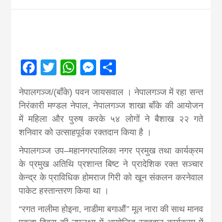
Nepal brings
news in hindi
Facebook
Twitter
WhatsApp
Messenger
Share
from
नेपालगञ्ज/(बाँके) पवन जायसवाल ।
नेपालगञ्ज में रहा सन्त
Nepal,madhes
निरंकारी मण्डल नेपाल, नेपालगञ्ज शाखा बाँके की आयोजन
में महिला और पुरुष करके ५४ लोगों ने बैशाख २२ गते
शनिवार को उत्साहपूर्वक रक्तदान किया है ।
news,financia
नेपालगञ्ज उप
–
महानगरपालिका नगर प्रमुख तथा कार्यक्रम
news,loan,ban
के प्रमुख अतिथि प्रशान्त बिष्ट ने प्रादेशिक रक्त सञ्चार
केन्द्र के प्राविधिक होमराज गिरी को खून संकलन करनेवाल
पाकेट हस्तान्तरण किया था ।
news, madhes
“
रगत नालीमा होइना
,
नाडीमा बगाऔं
”
मूल नारा की साथ मानव