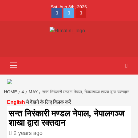
Skip
Sat. Aug 8th, 2026
to
Facebook
Twitter
Youtube
content
Himalini.com-
HIMALINI FIRST HINDI MAGAZINE OF NEPAL BRINGS NEWS
IN HINDI FROM NEPAL, BANK LOAN NEWS
hindi magazin
Primary
Menu
||madhesh
khabar:Himalin
HOME
4
MAY
सन्त निरंकारी मण्डल नेपाल, नेपालगञ्ज शाखा द्वारा रक्तदान
English
मे देखने के लिए क्लिक करें
first hindi
सन्त निरंकारी मण्डल नेपाल, नेपालगञ्ज
शाखा द्वारा रक्तदान
magazine of
2 years ago