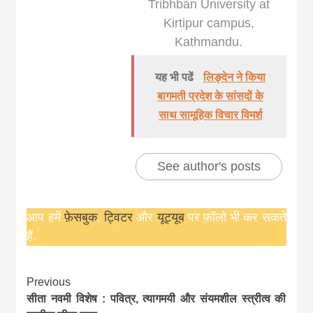
Tribhban University at
Kirtipur campus,
Kathmandu.
यह भी पढें
लिङ्देन ने किया
बागमती प्रदेश के सांसदों के
साथ सामूहिक विचार विमर्श
See author's posts
आप हमें
फ़ेसबुक
,
ट्विटर
और
यूट्यूब
पर फ़ॉलो भी कर सकते
हैं.
Continue
Previous
सीता नवमी विशेष : पवित्र, त्यागमयी और संयमशील स्त्रीत्व की
Reading