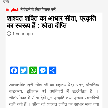
दीप्ति
magazine of
English
मे देखने के लिए क्लिक करें
शाश्वत शक्ति का आधार सीता, प्रकृति
Nepal brings
का स्वरूप हैं : श्वेता दीप्ति
1 year ago
news in hindi
from
Nepal,madhes
Facebook
Twitter
WhatsApp
Messenger
Share
news,financia
आद्याशक्ति श्री सीता जी का महात्म्य वेदशास्त्र, पौराणिक
वाङ्गमय, इतिहास एवं उपनिषदों में उल्लेखित है ।
news,loan,ban
सीतोपनिषद में सीता देवी मूल प्रकृति तथा प्रथम स्वरूपिणी
कही गयी हैं । सीता को शाश्वत शक्ति का आधार माना गया