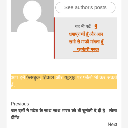
See author's posts
यह भी पढें
मैं
क्षमाप्रार्थी हूँ और आप
सभी से माफी मांगता हूँ
– गृहमंत्री गुरुङ
आप हमें
फ़ेसबुक
,
ट्विटर
और
यूट्यूब
पर फ़ॉलो भी कर सकते
हैं.
Continue
Previous
चार दलों ने मधेश के साथ साथ भारत को भी चुनौती दे दी है : श्वेता
Reading
दीप्ति
Next