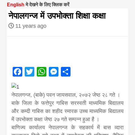
English
मे देखने के लिए क्लिक करें
magazine of
नेपालगन्ज में उपभोक्ता शिक्षा कक्षा
11 years ago
Nepal brings
news in hindi
from
Facebook
Twitter
WhatsApp
Messenger
Share
Nepal,madhes
नेपालगन्ज, (बाके) पवन जायसवाल, २०७२ जेष्ठ २८ गते ।
news,financia
बाके जिला के फत्तेपुर गाबिस सरस्वती माध्यमिक बिद्यालय
और कम्दी गाबिस का शहीद स्मारक उच्च माध्यमिक बिद्यालय
news,loan,ban
में उपभोक्ता कक्षा जेष्ठ २७ गते सम्पन्न हुआ है ।
बाणिज्य कार्यालय नेपालगन्ज के सहकार्य में बास व्दारा