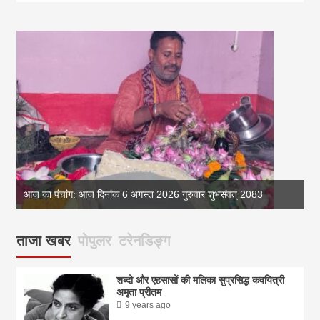
आज का पंचांग: आज दिनांक 6 अगस्त 2026 गुरुवार शुभसंवत् 2083
आज
ताजा खबर
पोपुलर
टरेनडिङ्ग
शब्दो और एहसासों की मलिका सुप्रसिद्ध कवयित्री
अमृता प्रीतम
9 years ago