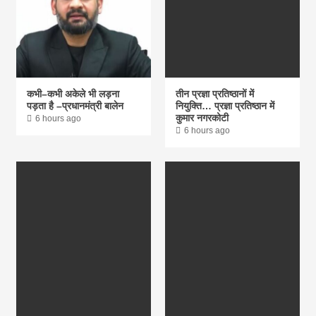
कभी–कभी अकेले भी लड़ना
तीन प्रज्ञा प्रतिष्ठानों में
पड़ता है –प्रधानमंत्री बालेन
नियुक्ति… प्रज्ञा प्रतिष्ठान में
कुमार नगरकोटी
6 hours ago
6 hours ago