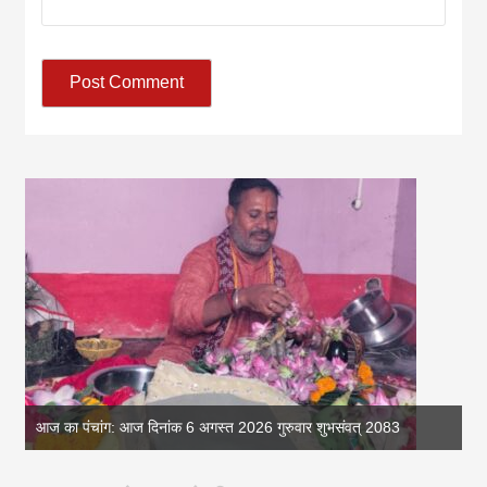
आज का पंचांग: आज दिनांक 6 अगस्त 2026 गुरुवार शुभसंवत् 2083
आज