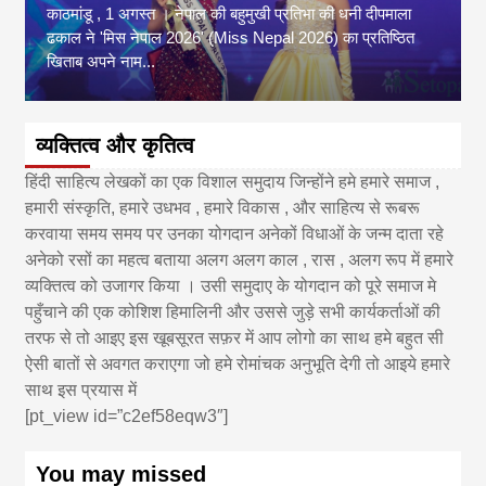
काठमांडू , 1 अगस्त । नेपाल की बहुमुखी प्रतिभा की धनी दीपमाला
ढकाल ने 'मिस नेपाल 2026' (Miss Nepal 2026) का प्रतिष्ठित
खिताब अपने नाम...
व्यक्तित्व और कृतित्व
हिंदी साहित्य लेखकों का एक विशाल समुदाय जिन्होंने हमे हमारे समाज ,
हमारी संस्कृति, हमारे उधभव , हमारे विकास , और साहित्य से रूबरू
करवाया समय समय पर उनका योगदान अनेकों विधाओं के जन्म दाता रहे
अनेको रसों का महत्व बताया अलग अलग काल , रास , अलग रूप में हमारे
व्यक्तित्व को उजागर किया । उसी समुदाए के योगदान को पूरे समाज मे
पहुँचाने की एक कोशिश हिमालिनी और उससे जुड़े सभी कार्यकर्ताओं की
तरफ से तो आइए इस खूबसूरत सफ़र में आप लोगो का साथ हमे बहुत सी
ऐसी बातों से अवगत कराएगा जो हमे रोमांचक अनुभूति देगी तो आइये हमारे
साथ इस प्रयास में
[pt_view id=”c2ef58eqw3″]
You may missed