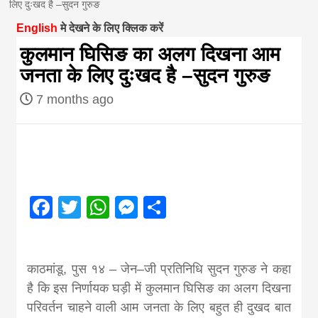
लिए दुःखद है –सुदन गुरुङ
magazine of
English
मे देखने के लिए क्लिक करें
कुलमान घिसिङ का अलग दिखना आम
Nepal brings
जनता के लिए दुःखद है –सुदन गुरुङ
7 months ago
news in hindi
from
Nepal,madhes
Facebook
Twitter
WhatsApp
Messenger
Share
news,financia
काठमांडू, पुस १४ – जेन–जी प्रतिनिधि सुदन गुरुङ ने कहा
news,loan,ban
है कि इस निर्णायक घड़ी में कुलमान घिसिङ का अलग दिखना
परिवर्तन चाहने वाली आम जनता के लिए बहुत ही दुखद बात