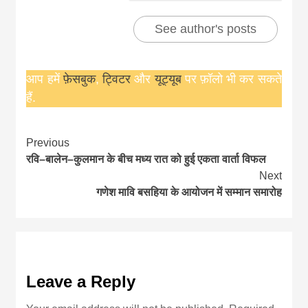
See author's posts
आप हमें
फ़ेसबुक
,
ट्विटर
और
यूट्यूब
पर फ़ॉलो भी कर सकते
हैं.
Continue
Previous
रवि–बालेन–कुलमान के बीच मध्य रात को हुई एकता वार्ता विफल
Reading
Next
गणेश मावि बसहिया के आयोजन में सम्मान समारोह
Leave a Reply