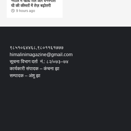
नेपाल में खाद्य तेल और वनस्पति
घी की कीमतों में तेज़ बढ़ोतरी
9 hours ago
९८५१०६४४६८,९८०११६१७७७
himalinimagazine@gmail.com
सूचना विभाग दर्ता नं.: ८२/०७३–७४
कार्यकारी संपादक – कंचना झा
सम्पादक – अंशु झा