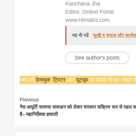
Kanchana Jha
news, mad
Editor, Online Portal
www.Himalini.com
khabar
यह भी पढें
सुखी व सफल और सार्थक ज
See author's posts
आप हमें
फ़ेसबुक
,
ट्विटर
और
यूट्यूब
पर फ़ॉलो भी कर सकते हैं
Continue
Previous
गैस आपूर्ति समस्या समाधान को लेकर सरकार सक्रिय रूप से पहल क
Reading
है– महानिर्देशक ज्ञवाली