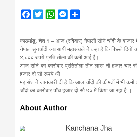
magazine o
Facebook
Twitter
WhatsApp
Messenger
Share
आज का पंचांग: आज दिनांक 4 अगस्त 2026 मं
Nepal bring
काठमांडू, चैत १ – आज (रविवार) नेपाली सोने चाँदी के बाजार मे
news in hin
नेपाल सुनचाँदी व्यवसायी महासंघले ने कहा है कि पिछले दिनों 
४,८०० रुपये प्रति तोला की कमी आई है।
from
आज सोने का कारोबार प्रतितोला तीन लाख नौ हजार चार सौ 
हजार दो सौ रूपये थी
महासंघ ने जानकारी दी है कि आज चाँदी की कीमतों में भी कम
Nepal,mad
चाँदी का कारोबार पाँच हजार दो सौ ७० में किया जा रहा है ।
news,financ
About Author
Kanchana Jha
news,loan,