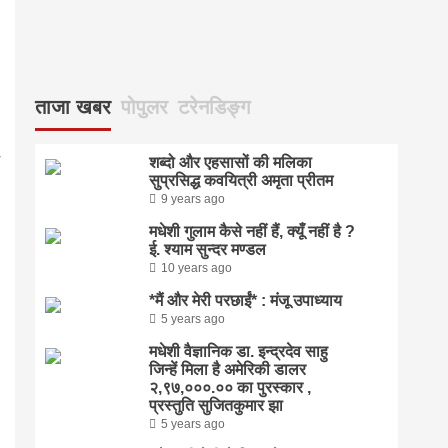
ताजा खबर
पोपुलर
टरेनडिङ्ग
शब्दो और एहसासों की मलिका
सुप्रसिद्ध कवयित्री अमृता प्रीतम
9 years ago
मधेशी गुलाम कैसे नहीं हैं, क्यूँ नहीं है ?
ई. श्याम सुन्दर मण्डल
10 years ago
*मैं और मेरी परछाईं* : मंजू उपाध्याय
5 years ago
मधेशी वैज्ञानिक डा. इन्द्रदेव साहु
जिन्हें मिला है अमेरिकी डालर
२,९७,०००.०० का पुरस्कार ,
प्रस्तुति सुजितकुमार झा
5 years ago