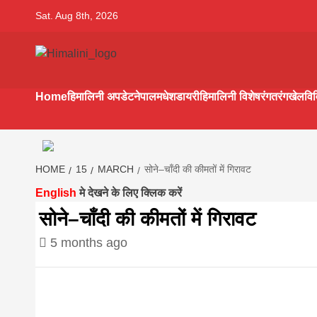
Skip
Sat. Aug 8th, 2026
to
content
Himalini.co
HIMALINI FIRST HINDI MAGAZINE OF NEPAL BRING
NEWS IN HINDI FROM NEPAL, BANK LOAN NEWS
Home
हिमालिनी अपडेट
नेपाल
मधेश
डायरी
हिमालिनी विशेष
रंगतरंग
खेल
वि
hindi magaz
||madhesh
HOME
15
MARCH
सोने–चाँदी की कीमतों में गिरावट
English
मे देखने के लिए क्लिक करें
khabar:Hima
सोने–चाँदी की कीमतों में गिरावट
5 months ago
first hindi