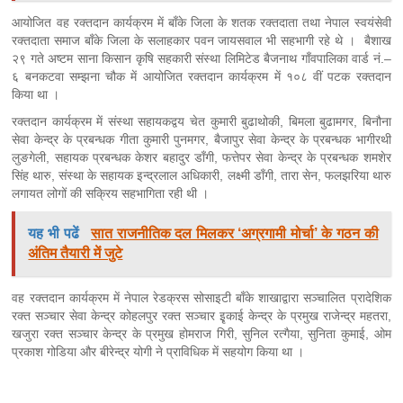
आयोजित वह रक्तदान कार्यक्रम में बाँके जिला के शतक रक्तदाता तथा नेपाल स्वयंसेवी
रक्तदाता समाज बाँके जिला के सलाहकार पवन जायसवाल भी सहभागी रहे थे । बैशाख
२९ गते अष्टम साना किसान कृषि सहकारी संस्था लिमिटेड बैजनाथ गाँवपालिका वार्ड नं.–
६ बनकटवा सम्झना चौक में आयोजित रक्तदान कार्यक्रम में १०८ वीं पटक रक्तदान
किया था ।
रक्तदान कार्यक्रम में संस्था सहायकद्वय चेत कुमारी बुढाथोकी, बिमला बुढामगर, बिनौना
सेवा केन्द्र के प्रबन्धक गीता कुमारी पुनमगर, बैजापुर सेवा केन्द्र के प्रबन्धक भागीरथी
लुङगेली, सहायक प्रबन्धक केशर बहादुर डाँगी, फत्तेपर सेवा केन्द्र के प्रबन्धक शमशेर
सिंह थारु, संस्था के सहायक इन्द्रलाल अधिकारी, लक्ष्मी डाँगी, तारा सेन, फलझरिया थारु
लगायत लोगों की सक्रिय सहभागिता रही थी ।
यह भी पढें
सात राजनीतिक दल मिलकर ‘अग्रगामी मोर्चा’ के गठन की
अंतिम तैयारी में जुटे
वह रक्तदान कार्यक्रम में नेपाल रेडक्रस सोसाइटी बाँके शाखाद्वारा सञ्चालित प्रादेशिक
रक्त सञ्चार सेवा केन्द्र कोहलपुर रक्त सञ्चार इृकाई केन्द्र के प्रमुख राजेन्द्र महतरा,
खजुरा रक्त सञ्चार केन्द्र के प्रमुख होमराज गिरी, सुनिल रत्गैया, सुनिता कुमाई, ओम
प्रकाश गोडिया और बीरेन्द्र योगी ने प्राविधिक में सहयोग किया था ।