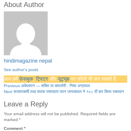
About Author
hindimagazine nepal
See author's posts
आप हमें
फ़ेसबुक
,
ट्विटर
और
यूट्यूब
पर फ़ॉलो भी कर सकते हैं.
Continue
Previous
अकेलापन — शक्ति या कमजोरी : निशा अग्रवाल
Next
सञ्चारकर्मी तथा शतक रक्तदाता पवन जायसवाल ने १०८ वीं बार किया रक्तदान
Reading
Leave a Reply
Your email address will not be published.
Required fields are
marked
*
Comment
*