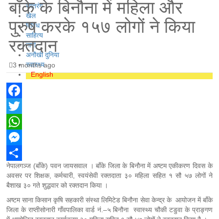
बाँके के बिनौना में महिला और
रंगतरंग
खेल
पुरुष करके १५७ लोगों ने किया
विविध
साहित्य
रक्तदान
नारी
अनौखी दुनिया
स्वास्थ्य
3 months ago
English
Facebook
Twitter
WhatsApp
Messenger
नेपालगञ्ज (बाँके) पवन जायसवाल ।
बाँके जिला के बिनौना में अष्टम एकीकरण दिवस के
Share
अवसर पर शिक्षक, कर्मचारी, स्वयंसेवी रक्तदाता ३० महिला सहित १ सौ ५७ लोगों ने
बैशाख ३० गते शुद्धवार को रक्तदान किया ।
अष्टम साना किसान कृषि सहकारी संस्था लिमिटेड बिनौना सेवा केन्द्र के आयोजन में बाँके
जिला के राप्तीसोनारी गाँवपालिका वार्ड नं.–५ बिनौना स्वास्थ्य चौकी टडुवा के प्राङ्गण