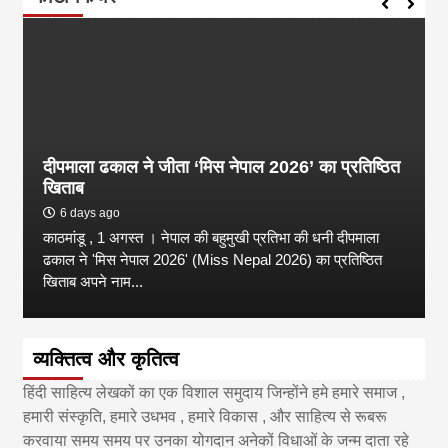
दीपमाला ढकाल ने जीता ‘मिस नेपाल 2026’ का प्रतिष्ठित
खिताब
6 days ago
काठमांडू , 1 अगस्त । नेपाल की बहुमुखी प्रतिभा की धनी दीपमाला
ढकाल ने 'मिस नेपाल 2026' (Miss Nepal 2026) का प्रतिष्ठित
खिताब अपने नाम...
व्यक्तित्व और कृतित्व
हिंदी साहित्य लेखकों का एक विशाल समुदाय जिन्होंने हमे हमारे समाज ,
हमारी संस्कृति, हमारे उधभव , हमारे विकास , और साहित्य से रूबरू
करवाया समय समय पर उनका योगदान अनेकों विधाओं के जन्म दाता रहे