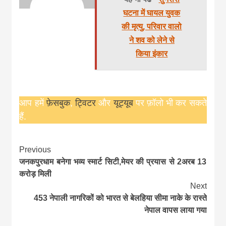
घटना में घायल युवक
की मृत्यु, परिवार वालो
ने शव को लेने से
किया इंकार
आप हमें
फ़ेसबुक
,
ट्विटर
और
यूट्यूब
पर फ़ॉलो भी कर सकते
हैं.
Continue
Previous
जनकपुरधाम बनेगा भव्य स्मार्ट सिटी,मेयर की प्रयास से 2अरब 13
Reading
करोड़ मिली
Next
453 नेपाली नागरिकों को भारत से बेलहिया सीमा नाके के रास्ते
नेपाल वापस लाया गया