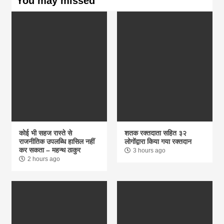
You may missed
कोई भी सहज रास्ते से
शतक रक्तदाता सहित ३२
राजनीतिक उपलब्धि हासिल नहीं
लोगोंद्वारा किया गया रक्तदान
कर सकता – महन्थ ठाकुर
3 hours ago
2 hours ago