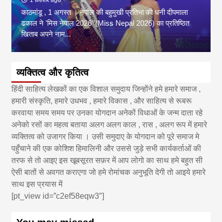
1 week ago
काठमांडू , 1 अगस्त । नेपाल की बहुमुखी प्रतिभा की धनी दीपमाला
ढकाल ने 'मिस नेपाल 2026' (Miss Nepal 2026) का प्रतिष्ठित
खिताब अपने नाम...
व्यक्तित्व और कृतित्व
हिंदी साहित्य लेखकों का एक विशाल समुदाय जिन्होंने हमे हमारे समाज ,
हमारी संस्कृति, हमारे उधभव , हमारे विकास , और साहित्य से रूबरू
करवाया समय समय पर उनका योगदान अनेकों विधाओं के जन्म दाता रहे
अनेको रसों का महत्व बताया अलग अलग काल , रास , अलग रूप में हमारे
व्यक्तित्व को उजागर किया । उसी समुदाए के योगदान को पूरे समाज मे
पहुँचाने की एक कोशिश हिमालिनी और उससे जुड़े सभी कार्यकर्ताओं की
तरफ से तो आइए इस खूबसूरत सफ़र में आप लोगो का साथ हमे बहुत सी
ऐसी बातों से अवगत कराएगा जो हमे रोमांचक अनुभूति देगी तो आइये हमारे
साथ इस प्रयास में
[pt_view id=”c2ef58eqw3″]