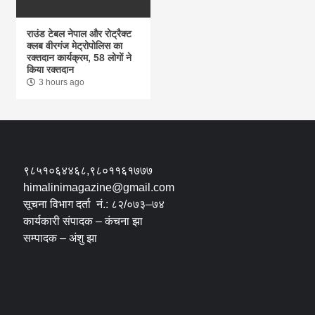
राउंड टेबल नेपाल और रोट्रैक्ट
क्लब वीरगंज मेट्रोपोलिस का
रक्तदान कार्यक्रम, 58 लोगों ने
किया रक्तदान
3 hours ago
९८५१०६४४६८,९८०११६१७७७
himalinimagazine@gmail.com
सूचना विभाग दर्ता नं.: ८२/०७३–७४
कार्यकारी संपादक – कंचना झा
सम्पादक – अंशु झा