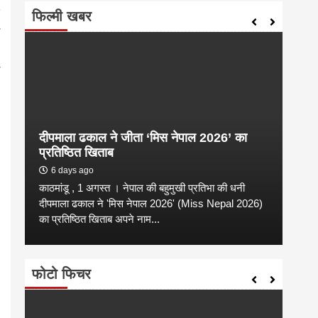
फिल्मी खबर
दीपमाला ढकाल ने जीता ‘मिस नेपाल 2026’ का
संगी
प्रतिष्ठित खिताब
कल्य
6 days ago
2 
काठमांडू , 1 अगस्त । नेपाल की बहुमुखी प्रतिभा की धनी
संगीत
है
दीपमाला ढकाल ने 'मिस नेपाल 2026' (Miss Nepal 2026)
शाम न
का प्रतिष्ठित खिताब अपने नाम...
कारण उ
फोटो फिचर