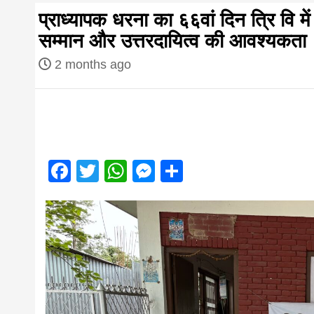
first hindi
प्राध्यापक धरना का ६६वां दिन त्रि वि में
सम्मान और उत्तरदायित्व की आवश्यकता
magazine o
2 months ago
Nepal bring
news in hin
Facebook
Twitter
WhatsApp
Messenger
Share
from
Nepal,mad
news,financ