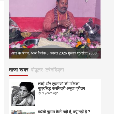
्
आज का पंचांग: आज दिनांक 6 अगस्त 2026 गुरुवार शुभसंवत् 2083
आज का 
ताजा खबर
पोपुलर
टरेनडिङ्ग
शब्दो और एहसासों की मलिका
सुप्रसिद्ध कवयित्री अमृता प्रीतम
9 years ago
मधेशी गुलाम कैसे नहीं हैं, क्यूँ नहीं है ?