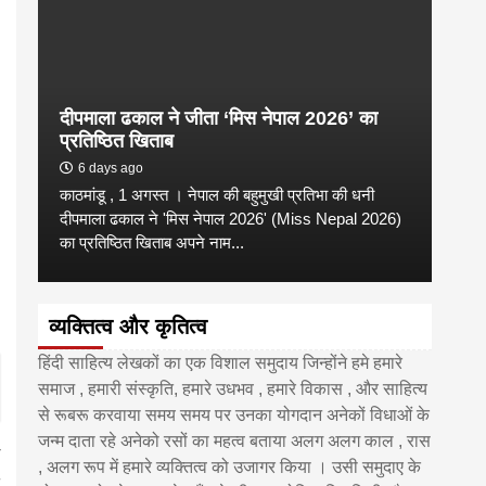
दीपमाला ढकाल ने जीता ‘मिस नेपाल 2026’ का
डी.ए
प्रतिष्ठित खिताब
के वि
6 days ago
6 
काठमांडू , 1 अगस्त । नेपाल की बहुमुखी प्रतिभा की धनी
‘हिमाल
दीपमाला ढकाल ने 'मिस नेपाल 2026' (Miss Nepal 2026)
का सम
का प्रतिष्ठित खिताब अपने नाम...
http
व्यक्तित्व और कृतित्व
हिंदी साहित्य लेखकों का एक विशाल समुदाय जिन्होंने हमे हमारे
समाज , हमारी संस्कृति, हमारे उधभव , हमारे विकास , और साहित्य
से रूबरू करवाया समय समय पर उनका योगदान अनेकों विधाओं के
जन्म दाता रहे अनेको रसों का महत्व बताया अलग अलग काल , रास
, अलग रूप में हमारे व्यक्तित्व को उजागर किया । उसी समुदाए के