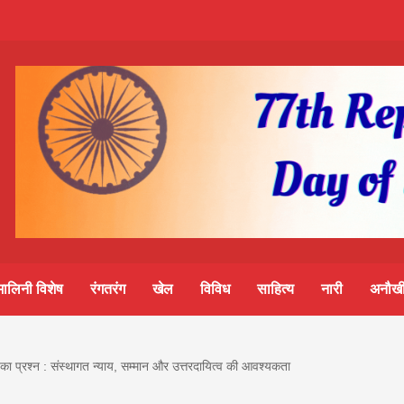
m-
S
ine
मालिनी विशेष
रंगतरंग
खेल
विविध
साहित्य
नारी
अनौखी
lini
धा का प्रश्न : संस्थागत न्याय, सम्मान और उत्तरदायित्व की आवश्यकता
मवार शुभसंवत् 2083