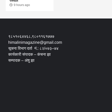
रक्सौल
9 hours ago
९८५१०६४४६८,९८०११६१७७७
himalinimagazine@gmail.com
सूचना विभाग दर्ता नं.: ८२/०७३–७४
कार्यकारी संपादक – कंचना झा
सम्पादक – अंशु झा