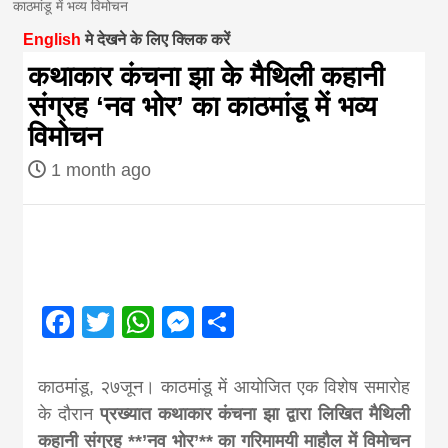
काठमांडू में भव्य विमोचन
magazine of
English
मे देखने के लिए क्लिक करें
कथाकार कंचना झा के मैथिली कहानी
Nepal brings
संग्रह ‘नव भोर’ का काठमांडू में भव्य
विमोचन
news in hindi
1 month ago
from
Nepal,madhes
Facebook
Twitter
WhatsApp
Messenger
Share
news,financia
काठमांडू, २७जून। काठमांडू में आयोजित एक विशेष समारोह
news,loan,ban
के दौरान
प्रख्यात कथाकार कंचना झा द्वारा लिखित मैथिली
कहानी संग्रह **’नव भोर’** का गरिमामयी माहौल में विमोचन