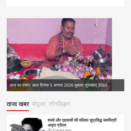
आज का पंचांग: आज दिनांक 5 अगस्त 2026 बुधवार शुभसंवत् 2083
आज
ताजा खबर
पोपुलर
टरेनडिङ्ग
शब्दो और एहसासों की मलिका सुप्रसिद्ध कवयित्री
अमृता प्रीतम
9 years ago