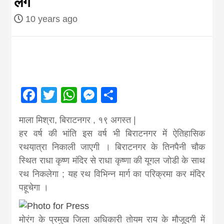
लेगें
Nepal brings
10 years ago
news in hindi
from
Facebook
Twitter
WhatsApp
Messenger
Share
Nepal,madhes
माला मिश्रा, बिराटनगर , १९ अगस्त |
हर वर्ष की भांति इस वर्ष भी बिराटनगर में ऐतिहासिक
news,financia
रथया़त्रा निकाली जाएगी । बिराटनगर के तिनपैनी चौक
स्थित राधा कृष्ण मंदिर से राधा कृष्णा की यूगल जोडी के साथ
news,loan,ban
रथ निकलेगा ; यह रथ विभिन्न मार्ग का परिक्रमा कर मंदिर
पहूचेगा ।
news, madhes
मोरंग के प्रमुख जिला अधिकारी तोयम राय के मौजूदगी में