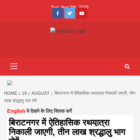
Skip
Sun. Aug 9th, 2026
to
Facebook
Twitter
Youtube
content
Himalini.com-
HIMALINI FIRST HINDI MAGAZINE OF NEPAL BRINGS NEWS
IN HINDI FROM NEPAL, BANK LOAN NEWS
hindi magazin
Primary
Menu
||madhesh
khabar:Himalin
HOME
19
AUGUST
बिराटनगर में ऐतिहासिक रथया़त्रा निकाली जाएगी, तीन
लाख श्रद्धालु भाग लेगें
English
मे देखने के लिए क्लिक करें
first hindi
बिराटनगर में ऐतिहासिक रथया़त्रा
निकाली जाएगी, तीन लाख श्रद्धालु भाग
magazine of