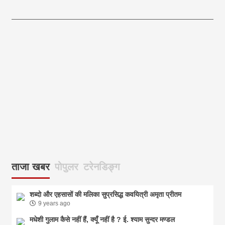
आज का पंचांग: आज दिनांक 8 अगस्त 2026 शनिवार शुभसंवत् 2083
आज
ताजा खबर
पोपुलर
टरेनडिङ्ग
शब्दो और एहसासों की मलिका सुप्रसिद्ध कवयित्री अमृता प्रीतम
9 years ago
मधेशी गुलाम कैसे नहीं हैं, क्यूँ नहीं है ? ई. श्याम सुन्दर मण्डल