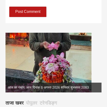
आज का पंचांग: आज दिनांक 8 अगस्त 2026 शनिवार शुभसंवत् 2083
आज
ताजा खबर
पोपुलर
टरेनडिङ्ग