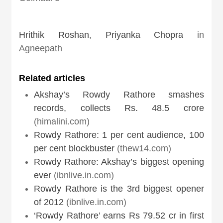
Hrithik Roshan
,
Priyanka Chopra
in
Agneepath
Related articles
Akshay’s Rowdy Rathore smashes
records, collects Rs. 48.5 crore
(himalini.com)
Rowdy Rathore: 1 per cent audience, 100
per cent blockbuster
(thew14.com)
Rowdy Rathore: Akshay’s biggest opening
ever
(ibnlive.in.com)
Rowdy Rathore is the 3rd biggest opener
of 2012
(ibnlive.in.com)
‘Rowdy Rathore’ earns Rs 79.52 cr in first