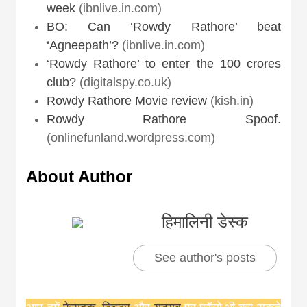
week
(ibnlive.in.com)
BO: Can ‘Rowdy Rathore’ beat
‘Agneepath’?
(ibnlive.in.com)
‘Rowdy Rathore’ to enter the 100 crores
club?
(digitalspy.co.uk)
Rowdy Rathore Movie review
(kish.in)
Rowdy Rathore Spoof.
(onlinefunland.wordpress.com)
About Author
हिमालिनी डेस्क
See author's posts