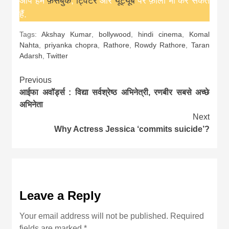
आप हमें
फ़ेसबुक
,
ट्विटर
और
यूट्यूब
पर फ़ॉलो भी कर सकते
हैं.
Tags:
Akshay Kumar
,
bollywood
,
hindi cinema
,
Komal
Nahta
,
priyanka chopra
,
Rathore
,
Rowdy Rathore
,
Taran
Adarsh
,
Twitter
Continue
Previous
आईफा अवॉर्ड्स : विद्या सर्वश्रेष्ठ अभिनेत्री, रणबीर सबसे अच्छे
Reading
अभिनेता
Next
Why Actress Jessica ‘commits suicide’?
Leave a Reply
Your email address will not be published.
Required
fields are marked
*