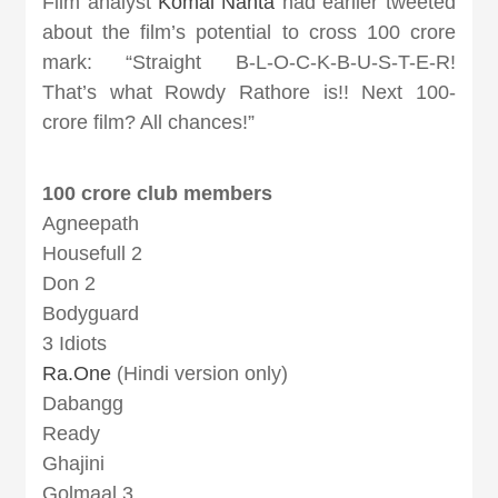
Film analyst
Komal Nahta
had earlier tweeted
about the film’s potential to cross 100 crore
mark: “Straight B-L-O-C-K-B-U-S-T-E-R!
That’s what Rowdy Rathore is!! Next 100-
crore film? All chances!”
100 crore club members
Agneepath
Housefull 2
Don 2
Bodyguard
3 Idiots
Ra.One
(Hindi version only)
Dabangg
Ready
Ghajini
Golmaal 3