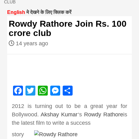
CLUB
magazine of
English
मे देखने के लिए क्लिक करें
Rowdy Rathore Join Rs. 100
Nepal brings
crore club
14 years ago
news in hindi
from
Nepal,madhes
Facebook
Twitter
WhatsApp
Messenger
Share
news,financia
2012 is turning out to be a great year for
Bollywood.
Akshay Kumar
‘s
Rowdy Rathore
is
news,loan,ban
the latest film to write a success
story