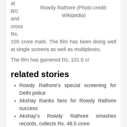
news, madhes
at
Rowdy Rathore (Photo credit:
BO
Wikipedia)
khabar
and
cross
Rs.
100 crore mark. The film has been doing well
at single screens as well as multiplexes.
The film has garnered Rs. 101.5 cr
related stories
Rowdy Rathore’s special screening for
Delhi police
Akshay thanks fans for Rowdy Rathore
success
Akshay’s Rowdy Rathore smashes
records, collects Rs. 48.5 crore