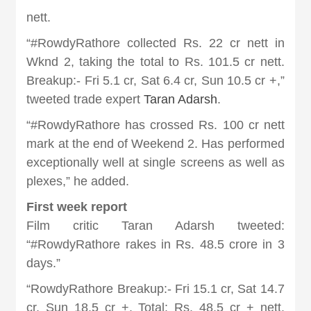
nett.
“#RowdyRathore collected Rs. 22 cr nett in
Wknd 2, taking the total to Rs. 101.5 cr nett.
Breakup:- Fri 5.1 cr, Sat 6.4 cr, Sun 10.5 cr +,”
tweeted trade expert
Taran Adarsh
.
“#RowdyRathore has crossed Rs. 100 cr nett
mark at the end of Weekend 2. Has performed
exceptionally well at single screens as well as
plexes,” he added.
First week report
Film critic Taran Adarsh tweeted:
“#RowdyRathore rakes in Rs. 48.5 crore in 3
days.”
“RowdyRathore Breakup:- Fri 15.1 cr, Sat 14.7
cr, Sun 18.5 cr +. Total: Rs. 48.5 cr + nett.