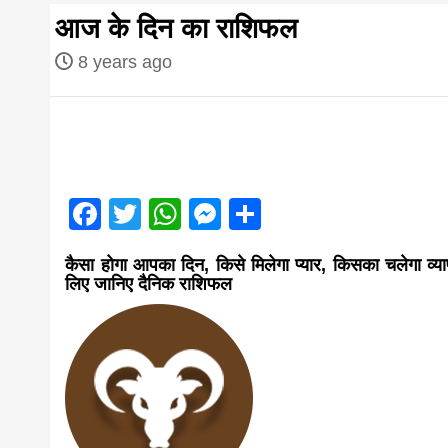
first hindi
आज के दिन का राशिफल
magazine o
8 years ago
Nepal bring
news in hin
Facebook
Twitter
WhatsApp
Messenger
Share
आज का पंचांग: आज दिनांक 2 अगस्त 2026 रव
कैसा होगा आपका दिन, किसे मिलेगा प्यार, किसका चलेगा व्या
from
लिए जानिए दैनिक राशिफल
Nepal,mad
news,financ