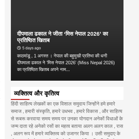
दीपमाला ढकाल ने जीता ‘मिस नेपाल 2026’ का
डी.ए
प्रतिष्ठित खिताब
के वि
5 days ago
6 
काठमांडू , 1 अगस्त । नेपाल की बहुमुखी प्रतिभा की धनी
‘हिमाल
दीपमाला ढकाल ने 'मिस नेपाल 2026' (Miss Nepal 2026)
का सम
का प्रतिष्ठित खिताब अपने नाम...
http
व्यक्तित्व और कृतित्व
हिंदी साहित्य लेखकों का एक विशाल समुदाय जिन्होंने हमे हमारे
समाज , हमारी संस्कृति, हमारे उधभव , हमारे विकास , और साहित्य
से रूबरू करवाया समय समय पर उनका योगदान अनेकों विधाओं के
जन्म दाता रहे अनेको रसों का महत्व बताया अलग अलग काल , रास
, अलग रूप में हमारे व्यक्तित्व को उजागर किया । उसी समुदाए के