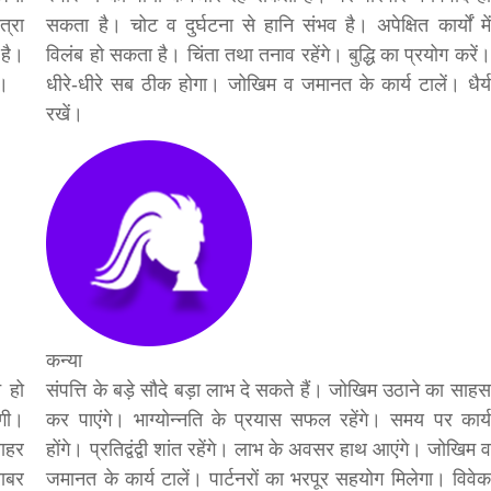
त्रा
सकता है। चोट व दुर्घटना से हानि संभव है। अपेक्षित कार्यों में
 है।
विलंब हो सकता है। चिंता तथा तनाव रहेंगे। बुद्धि का प्रयोग करें।
ं।
धीरे-धीरे सब ठीक होगा। जोखिम व जमानत के कार्य टालें। धैर्य
रखें।
बड़े अंतर से जीत हासिल करुँंगी –रेणु दाहाल
6 months ago
काठमांडू, फागुन ४ – चितवन क्षेत्र नम्बर ३ में प्रतिनिधिसभा
सदस्य के रूप में अपनी उम्मीदवारी दे चुकी रेणु दाहाल ने कहा 
कि उन्हें...
कन्या
न हो
संपत्ति के बड़े सौदे बड़ा लाभ दे सकते हैं। जोखिम उठाने का साहस
ोगी।
कर पाएंगे। भाग्योन्नति के प्रयास सफल रहेंगे। समय पर कार्य
बाहर
होंगे। प्रतिद्वंद्वी शांत रहेंगे। लाभ के अवसर हाथ आएंगे। जोखिम व
राबर
जमानत के कार्य टालें। पार्टनरों का भरपूर सहयोग मिलेगा। विवेक