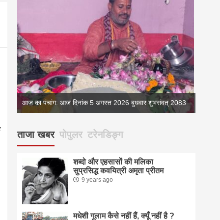
083
आज का पंचांग: आज दिनांक 5 अगस्त 2026 बुधवार शुभसंवत् 2083
आज का 
ताजा खबर
पोपुलर
टरेनडिङ्ग
शब्दो और एहसासों की मलिका
सुप्रसिद्ध कवयित्री अमृता प्रीतम
9 years ago
मधेशी गुलाम कैसे नहीं हैं, क्यूँ नहीं है ?