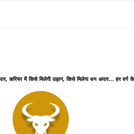
f
s
di
िवार शुभसंवत् 2083
आज का पंचांग: आज दिनांक 6 अगस्त 2026 गुरुवार शुभसंवत् 2
पार, करियर में किसे मिलेगी उड़ान, किसे मिलेगा धन अपार… हर वर्ग के
hesh
ial