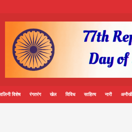
m-
S
ine
मालिनी विशेष
रंगतरंग
खेल
विविध
साहित्य
नारी
अनौखी
lini