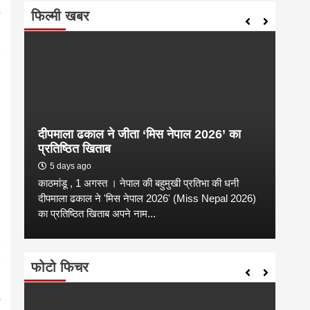
फिल्मी खबर
दीपमाला ढकाल ने जीता ‘मिस नेपाल 2026’ का
संगी
प्रतिष्ठित खिताब
कल्य
5 days ago
2 
काठमांडू , 1 अगस्त । नेपाल की बहुमुखी प्रतिभा की धनी
संगीत
है
दीपमाला ढकाल ने 'मिस नेपाल 2026' (Miss Nepal 2026)
शाम न
का प्रतिष्ठित खिताब अपने नाम...
कारण उ
फोटो फिचर