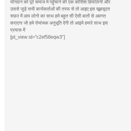
योगदान को पूरे समाज मे पहुँचाने की एक कोशिश हिमालिनी और
उससे जुड़े सभी कार्यकर्ताओं की तरफ से तो आइए इस खूबसूरत
सफ़र में आप लोगो का साथ हमे बहुत सी ऐसी बातों से अवगत
कराएगा जो हमे रोमांचक अनुभूति देगी तो आइये हमारे साथ इस
प्रयास में
[pt_view id=”c2ef58eqw3″]