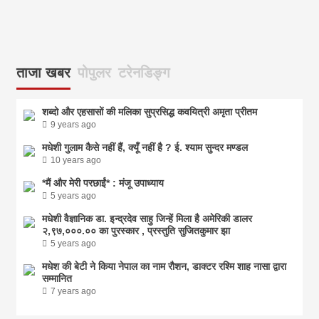
ताजा खबर
पोपुलर
टरेनडिङ्ग
शब्दो और एहसासों की मलिका सुप्रसिद्ध कवयित्री अमृता प्रीतम
9 years ago
मधेशी गुलाम कैसे नहीं हैं, क्यूँ नहीं है ? ई. श्याम सुन्दर मण्डल
10 years ago
*मैं और मेरी परछाईं* : मंजू उपाध्याय
5 years ago
मधेशी वैज्ञानिक डा. इन्द्रदेव साहु जिन्हें मिला है अमेरिकी डालर
२,९७,०००.०० का पुरस्कार , प्रस्तुति सुजितकुमार झा
5 years ago
मधेश की बेटी ने किया नेपाल का नाम राैशन, डाक्टर रश्मि शाह नासा द्वारा
सम्मानित
7 years ago