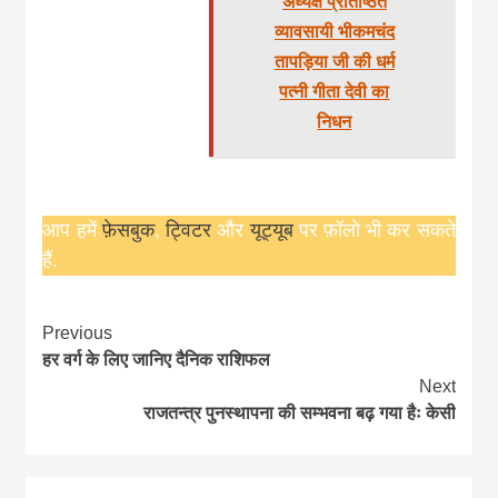
अध्यक्ष प्रतिष्ठित
व्यावसायी भीकमचंद
तापड़िया जी की धर्म
पत्नी गीता देवी का
निधन
आप हमें
फ़ेसबुक
,
ट्विटर
और
यूट्यूब
पर फ़ॉलो भी कर सकते
हैं.
Continue
Previous
हर वर्ग के लिए जानिए दैनिक राशिफल
Reading
Next
राजतन्त्र पुनस्थापना की सम्भवना बढ़ गया हैः केसी