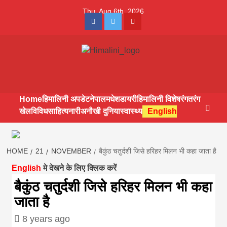
Skip
Thu. Aug 6th, 2026
to
Facebook
Twitter
Youtube
content
Himalini.com-
HIMALINI FIRST HINDI MAGAZINE OF NEPAL BRINGS NEWS
IN HINDI FROM NEPAL, BANK LOAN NEWS
hindi magazin
Home
हिमालिनी अपडेट
नेपाल
मधेश
डायरी
हिमालिनी विशेष
रंगतरंग
खेल
विविध
साहित्य
नारी
अनौखी दुनिया
स्वास्थ्य
English
||madhesh
khabar:Himalin
HOME
21
NOVEMBER
बैकुंठ चतुर्दशी जिसे हरिहर मिलन भी कहा जाता है
English
मे देखने के लिए क्लिक करें
first hindi
बैकुंठ चतुर्दशी जिसे हरिहर मिलन भी कहा
जाता है
magazine of
8 years ago