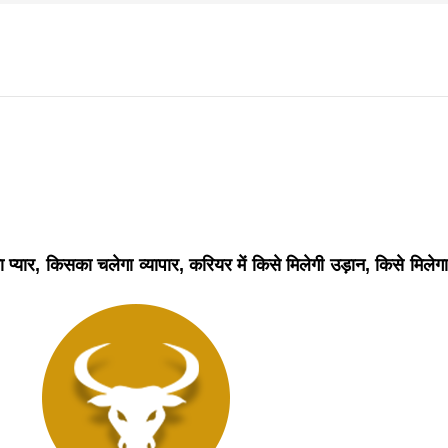
f
s
di
धवार शुभसंवत् 2083
आज का पंचांग: आज दिनांक 9 अगस्त 2026 रविवार शुभसंवत् 2
यार, किसका चलेगा व्यापार, करियर में किसे मिलेगी उड़ान, किसे मिलेगा
hesh
ial