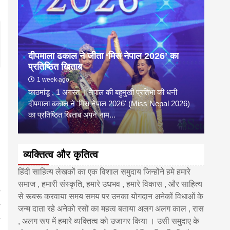
दीपमाला ढकाल ने जीता ‘मिस नेपाल 2026’ का
डी.ए
प्रतिष्ठित खिताब
के वि
1 week ago
6 
काठमांडू , 1 अगस्त । नेपाल की बहुमुखी प्रतिभा की धनी
‘हिमाल
दीपमाला ढकाल ने 'मिस नेपाल 2026' (Miss Nepal 2026)
का सम
का प्रतिष्ठित खिताब अपने नाम...
http
व्यक्तित्व और कृतित्व
हिंदी साहित्य लेखकों का एक विशाल समुदाय जिन्होंने हमे हमारे
समाज , हमारी संस्कृति, हमारे उधभव , हमारे विकास , और साहित्य
से रूबरू करवाया समय समय पर उनका योगदान अनेकों विधाओं के
जन्म दाता रहे अनेको रसों का महत्व बताया अलग अलग काल , रास
, अलग रूप में हमारे व्यक्तित्व को उजागर किया । उसी समुदाए के