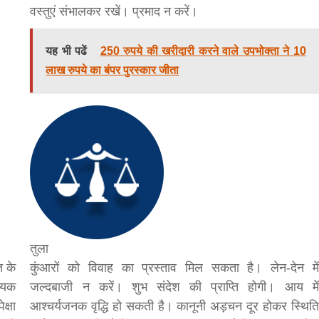
वस्तुएं संभालकर रखें। प्रमाद न करें।
यह भी पढें
250 रुपये की खरीदारी करने वाले उपभोक्ता ने 10
लाख रुपये का बंपर पुरस्कार जीता
सीताराम विवाह पंचमी महोत्सव के तीसरे दिन धनुष
यज्ञ का हुआ आयोजन (फोटो सहित)
3 years ago
जनकपुरधाम/मिश्री लाल मधुकर। सीताराम विवाह पंचमी
महोत्सव के तीसरे दिन जानकी मंदिर के प्रांगण में धनुष यज्ञ
आयोजित किया गया। रंगभूमि मैदान में राजा विदेह...
तुला
त के
कुंआरों को विवाह का प्रस्ताव मिल सकता है। लेन-देन में
श्यक
जल्दबाजी न करें। शुभ संदेश की प्राप्ति होगी। आय में
क्षा
आश्चर्यजनक वृद्धि हो सकती है। कानूनी अड़चन दूर होकर स्थिति