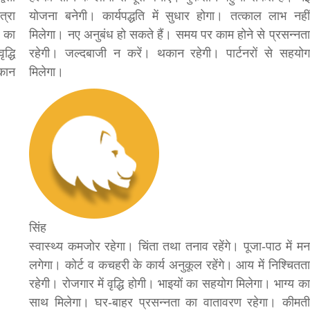
त्रा
योजना बनेगी। कार्यपद्धति में सुधार होगा। तत्काल लाभ नहीं
 का
मिलेगा। नए अनुबंध हो सकते हैं। समय पर काम होने से प्रसन्नता
द्धि
रहेगी। जल्दबाजी न करें। थकान रहेगी। पार्टनरों से सहयोग
कान
मिलेगा।
बड़े अंतर से जीत हासिल करुँंगी –रेणु दाहाल
6 months ago
काठमांडू, फागुन ४ – चितवन क्षेत्र नम्बर ३ में प्रतिनिधिसभा
सदस्य के रूप में अपनी उम्मीदवारी दे चुकी रेणु दाहाल ने कहा 
कि उन्हें...
सिंह
स्वास्थ्य कमजोर रहेगा। चिंता तथा तनाव रहेंगे। पूजा-पाठ में मन
लगेगा। कोर्ट व कचहरी के कार्य अनुकूल रहेंगे। आय में निश्चितता
रहेगी। रोजगार में वृद्धि होगी। भाइयों का सहयोग मिलेगा। भाग्य का
साथ मिलेगा। घर-बाहर प्रसन्नता का वातावरण रहेगा। कीमती