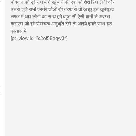
योगदान को पूरे समाज मे पहुँचाने की एक कोशिश हिमालिनी और
उससे जुड़े सभी कार्यकर्ताओं की तरफ से तो आइए इस खूबसूरत
सफ़र में आप लोगो का साथ हमे बहुत सी ऐसी बातों से अवगत
कराएगा जो हमे रोमांचक अनुभूति देगी तो आइये हमारे साथ इस
प्रयास में
[pt_view id=”c2ef58eqw3″]