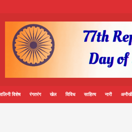
m-
S
ine
मालिनी विशेष
रंगतरंग
खेल
विविध
साहित्य
नारी
अनौखी
lini