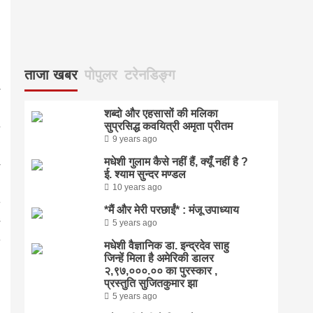
ताजा खबर
पोपुलर
टरेनडिङ्ग
शब्दो और एहसासों की मलिका
सुप्रसिद्ध कवयित्री अमृता प्रीतम
9 years ago
मधेशी गुलाम कैसे नहीं हैं, क्यूँ नहीं है ?
ई. श्याम सुन्दर मण्डल
10 years ago
*मैं और मेरी परछाईं* : मंजू उपाध्याय
5 years ago
मधेशी वैज्ञानिक डा. इन्द्रदेव साहु
जिन्हें मिला है अमेरिकी डालर
२,९७,०००.०० का पुरस्कार ,
प्रस्तुति सुजितकुमार झा
5 years ago