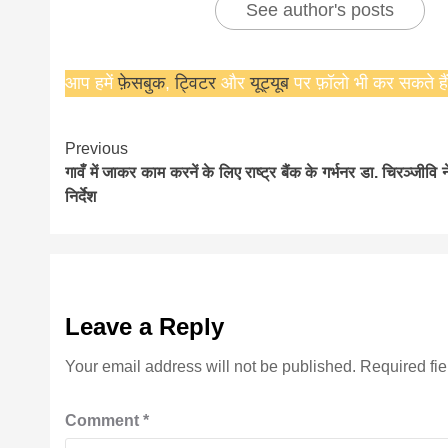
See author's posts
आप हमें
फ़ेसबुक
,
ट्विटर
और
यूट्यूब
पर फ़ॉलो भी कर सकते हैं
Continue
Previous
गावँ में जाकर काम करनें के लिए राष्ट्र बैंक के गर्भनर डा. चिरञ्जीवि ने
Reading
निर्देश
Leave a Reply
Your email address will not be published.
Required fi
Comment
*