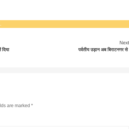
.
Next
ं दिया
पर्वतीय उड़ान अब बिराटनगर से
सीताराम विवाह पंचमी महोत्सव के तीसरे दिन धनुष
यज्ञ का हुआ आयोजन (फोटो सहित)
3 years ago
जनकपुरधाम/मिश्री लाल मधुकर। सीताराम विवाह पंचमी
महोत्सव के तीसरे दिन जानकी मंदिर के प्रांगण में धनुष यज्ञ
आयोजित किया गया। रंगभूमि मैदान में राजा विदेह...
elds are marked
*