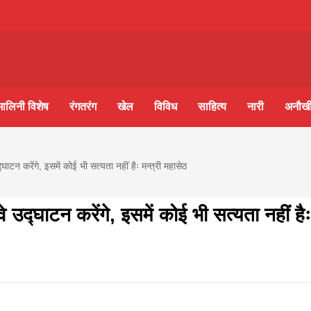
m-
S
मालिनी विशेष
रंगतरंग
खेल
विविध
साहित्य
नारी
अनौखी
ine
टन करेंगे, इसमें कोई भी सत्यता नहीं हैः मन्त्री महासेठ
आज का पंचांग: आज दिनांक 8 अगस्त 2026 शनिवार शुभसंवत् 
lini
उद्घाटन करेंगे, इसमें कोई भी सत्यता नहीं है