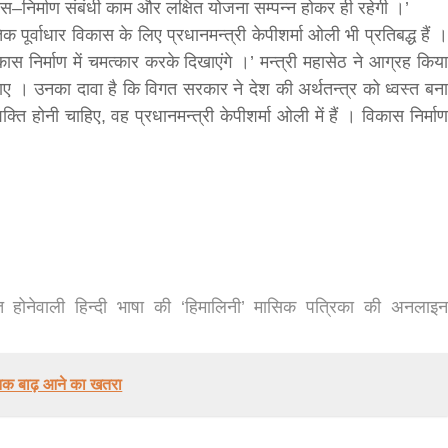
ास–निर्माण संबंधी काम और लक्षित योजना सम्पन्न होकर ही रहेगी ।’
 पूर्वाधार विकास के लिए प्रधानमन्त्री केपीशर्मा ओली भी प्रतिबद्ध हैं ।
hesh
स निर्माण में चमत्कार करके दिखाएंगे ।’ मन्त्री महासेठ ने आग्रह किया
 । उनका दावा है कि विगत सरकार ने देश की अर्थतन्त्र को ध्वस्त बना
क्ति होनी चाहिए, वह प्रधानमन्त्री केपीशर्मा ओली में हैं । विकास निर्माण
 होनेवाली हिन्दी भाषा की ‘हिमालिनी’ मासिक पत्रिका की अनलाइन
बड़े अंतर से जीत हासिल करुँंगी –रेणु दाहाल
6 months ago
काठमांडू, फागुन ४ – चितवन क्षेत्र नम्बर ३ में प्रतिनिधिसभा
ानक बाढ़ आने का खतरा
सदस्य के रूप में अपनी उम्मीदवारी दे चुकी रेणु दाहाल ने कहा 
कि उन्हें...