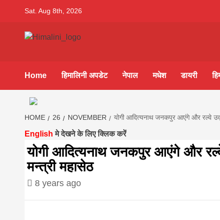
Skip
Sat. Aug 8th, 2026
to
content
Himalini.co
HIMALINI FIRST HINDI MAGAZINE OF NEPAL BRING
NEWS IN HINDI FROM NEPAL, BANK LOAN NEWS
Home
हिमालिनी अपडेट
नेपाल
मधेश
डायरी
हि
hindi magaz
||madhesh
HOME
26
NOVEMBER
योगी आदित्यनाथ जनकपुर आएंगे और रल्वे उद्घा
English
मे देखने के लिए क्लिक करें
khabar:Hima
योगी आदित्यनाथ जनकपुर आएंगे और रल्वे 
मन्त्री महासेठ
8 years ago
first hindi