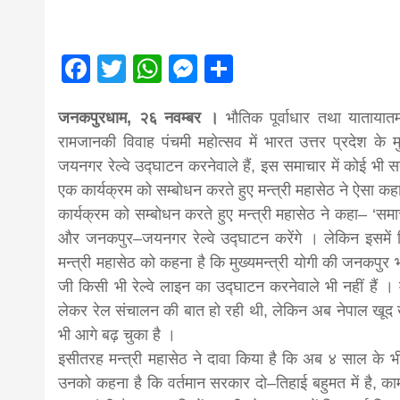
magazine o
आज का पंचांग: आज दिनांक 4 अगस्त 2026 मं
Nepal bring
Facebook
Twitter
WhatsApp
Messenger
Share
जनकपुरधाम, २६ नवम्बर ।
भौतिक पूर्वाधार तथा यातायातमन्
news in hin
रामजानकी विवाह पंचमी महोत्सव में भारत उत्तर प्रदेश क
जयनगर रेल्वे उद्घाटन करनेवाले हैं, इस समाचार में कोई भी सत
from
एक कार्यक्रम को सम्बोधन करते हुए मन्त्री महासेठ ने ऐसा कह
कार्यक्रम को सम्बोधन करते हुए मन्त्री महासेठ ने कहा– ‘सम
और जनकपुर–जयनगर रेल्वे उद्घाटन करेंगे । लेकिन इसमें कि
Nepal,mad
मन्त्री महासेठ को कहना है कि मुख्यमन्त्री योगी की जनकपुर 
जी किसी भी रेल्वे लाइन का उद्घाटन करनेवाले भी नहीं हैं 
news,financ
लेकर रेल संचालन की बात हो रही थी, लेकिन अब नेपाल खूद 
भी आगे बढ़ चुका है ।
इसीतरह मन्त्री महासेठ ने दावा किया है कि अब ४ साल के भ
news,loan,
उनको कहना है कि वर्तमान सरकार दो–तिहाई बहुमत में है, का