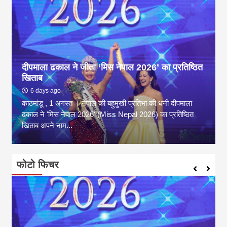
दीपमाला ढकाल ने जीता ‘मिस नेपाल 2026’ का प्रतिष्ठित
खिताब
6 days ago
काठमांडू , 1 अगस्त । नेपाल की बहुमुखी प्रतिभा की धनी दीपमाला
ढकाल ने 'मिस नेपाल 2026' (Miss Nepal 2026) का प्रतिष्ठित
खिताब अपने नाम...
फोटो फिचर