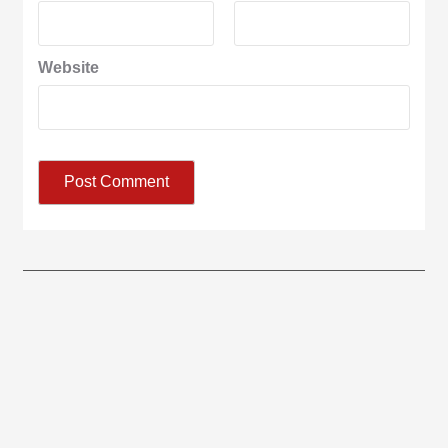
Website
आज का पंचांग: आज दिनांक 6 अगस्त 2026 गुरुवार शुभसंवत् 2083