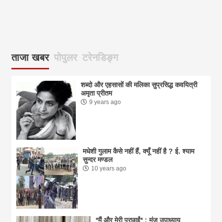
आज
ताजा खबर
पोपुलर
टरेनडिङ्ग
शब्दो और एहसासों की मलिका सुप्रसिद्ध कवयित्री
अमृता प्रीतम
9 years ago
मधेशी गुलाम कैसे नहीं हैं, क्यूँ नहीं है ? ई. श्याम
सुन्दर मण्डल
10 years ago
*मैं और मेरी परछाईं* : मंजू उपाध्याय