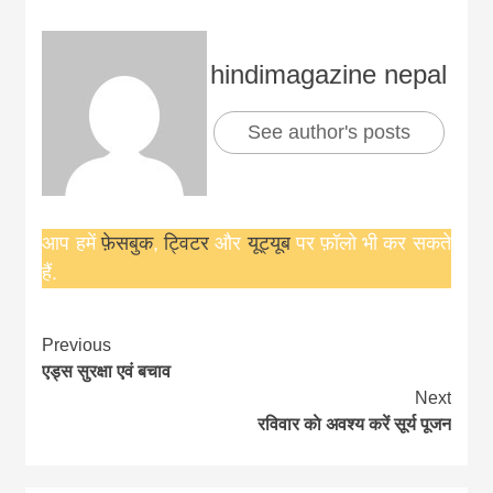
hindimagazine nepal
See author's posts
आप हमें
फ़ेसबुक
,
ट्विटर
और
यूट्यूब
पर फ़ॉलो भी कर सकते
हैं.
Continue
Previous
एड्स सुरक्षा एवं बचाव
Reading
Next
रविवार काे अवश्य करें सूर्य पूजन