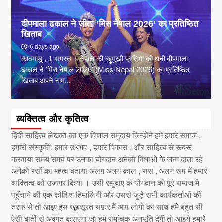
दीपमाला ढकाल ने जीता ‘मिस नेपाल 2026’ का प्रतिष्ठित
खिताब
6 days ago
काठमांडू , 1 अगस्त । नेपाल की बहुमुखी प्रतिभा की धनी दीपमाला
ढकाल ने 'मिस नेपाल 2026' (Miss Nepal 2026) का प्रतिष्ठित
खिताब अपने नाम...
व्यक्तित्व और कृतित्व
हिंदी साहित्य लेखकों का एक विशाल समुदाय जिन्होंने हमे हमारे समाज ,
हमारी संस्कृति, हमारे उधभव , हमारे विकास , और साहित्य से रूबरू
करवाया समय समय पर उनका योगदान अनेकों विधाओं के जन्म दाता रहे
अनेको रसों का महत्व बताया अलग अलग काल , रास , अलग रूप में हमारे
व्यक्तित्व को उजागर किया । उसी समुदाए के योगदान को पूरे समाज मे
पहुँचाने की एक कोशिश हिमालिनी और उससे जुड़े सभी कार्यकर्ताओं की
तरफ से तो आइए इस खूबसूरत सफ़र में आप लोगो का साथ हमे बहुत सी
ऐसी बातों से अवगत कराएगा जो हमे रोमांचक अनुभूति देगी तो आइये हमारे