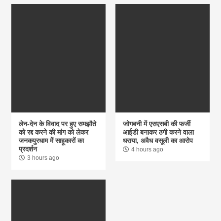
लेन-देन के विवाद पर हुए समझौते
जोगबनी में एसएसबी की फर्जी
को रद्द करने की मांग को लेकर
आईडी बनाकर ठगी करने वाला
जनकपुरधाम में साहूकारों का
धराया, अवैध वसूली का आरोप
प्रदर्शन
4 hours ago
3 hours ago