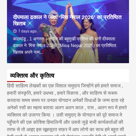
दीपमाला ढकाल ने जीता ‘मिस नेपाल 2026’ का प्रतिष्ठित
खिताब
7 days ago
काठमांडू , 1 अगस्त । नेपाल की बहुमुखी प्रतिभा की धनी दीपमाला
ढकाल ने 'मिस नेपाल 2026' (Miss Nepal 2026) का प्रतिष्ठित
खिताब अपने नाम...
व्यक्तित्व और कृतित्व
हिंदी साहित्य लेखकों का एक विशाल समुदाय जिन्होंने हमे हमारे समाज ,
हमारी संस्कृति, हमारे उधभव , हमारे विकास , और साहित्य से रूबरू
करवाया समय समय पर उनका योगदान अनेकों विधाओं के जन्म दाता रहे
अनेको रसों का महत्व बताया अलग अलग काल , रास , अलग रूप में हमारे
व्यक्तित्व को उजागर किया । उसी समुदाए के योगदान को पूरे समाज मे
पहुँचाने की एक कोशिश हिमालिनी और उससे जुड़े सभी कार्यकर्ताओं की
तरफ से तो आइए इस खूबसूरत सफ़र में आप लोगो का साथ हमे बहुत सी