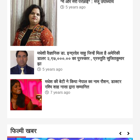
*मैं और मेरी परछाईं* : मंजू उपाध्याय
5 years ago
मधेशी वैज्ञानिक डा. इन्द्रदेव साहु जिन्हें मिला है अमेरिकी
डालर २,९७,०००.०० का पुरस्कार , प्रस्तुति सुजितकुमार
झा
5 years ago
मधेश की बेटी ने किया नेपाल का नाम राैशन, डाक्टर
रश्मि शाह नासा द्वारा सम्मानित
7 years ago
फिल्मी खबर