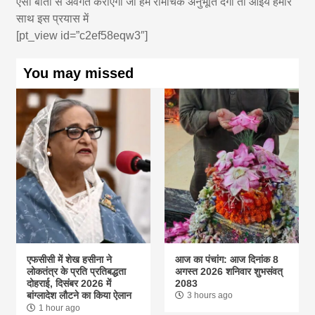
ऐसी बातों से अवगत कराएगा जो हमे रोमांचक अनुभूति देगी तो आइये हमारे
साथ इस प्रयास में
[pt_view id=”c2ef58eqw3″]
You may missed
एफसीसी में शेख हसीना ने
आज का पंचांग: आज दिनांक 8
लोकतंत्र के प्रति प्रतिबद्धता
अगस्त 2026 शनिवार शुभसंवत्
दोहराई, दिसंबर 2026 में
2083
बांग्लादेश लौटने का किया ऐलान
3 hours ago
1 hour ago