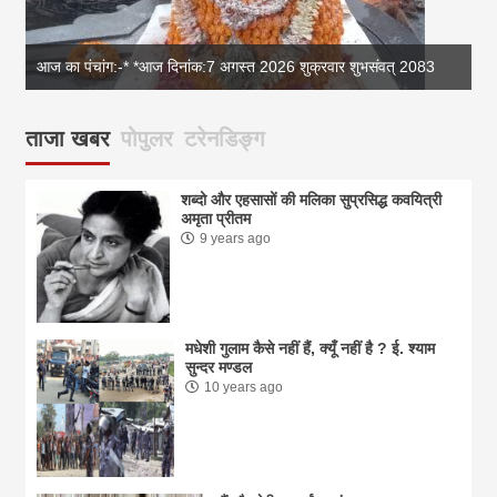
आज का पंचांग:-* *आज दिनांक:7 अगस्त 2026 शुक्रवार शुभसंवत् 2083
आज
ताजा खबर
पोपुलर
टरेनडिङ्ग
शब्दो और एहसासों की मलिका सुप्रसिद्ध कवयित्री
अमृता प्रीतम
9 years ago
मधेशी गुलाम कैसे नहीं हैं, क्यूँ नहीं है ? ई. श्याम
सुन्दर मण्डल
10 years ago