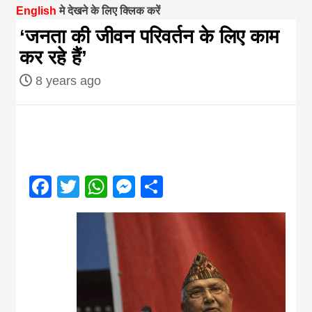
English
मे देखने के लिए क्लिक करें
magazine of
‘जनता की जीवन परिवर्तन के लिए काम
कर रहे हैं’
Nepal brings
8 years ago
news in hindi
from
Facebook
Twitter
WhatsApp
Messenger
Share
Nepal,madhes
news,financia
news,loan,ban