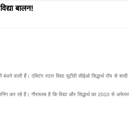
विद्या बालन!
f
s
di
धवार शुभसंवत् 2083
आज का पंचांग: आज दिनांक 9 अगस्त 2026 रविवार शुभसंवत् 2
बंधने वाली हैं। एक्टिंग स्टार विद्या यूटीवी सीईओ सिद्धार्थ रॉय से शादी
प्लानिंग कर रहे हैं। गौरतलब है कि विद्या और सिद्धार्थ का 2010 से अफेयर
hesh
ial