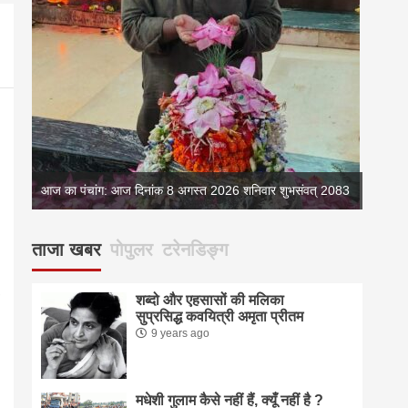
आज का प
083
आज का पंचांग: आज दिनांक 8 अगस्त 2026 शनिवार शुभसंवत् 2083
2083
ताजा खबर
पोपुलर
टरेनडिङ्ग
शब्दो और एहसासों की मलिका
सुप्रसिद्ध कवयित्री अमृता प्रीतम
9 years ago
मधेशी गुलाम कैसे नहीं हैं, क्यूँ नहीं है ?