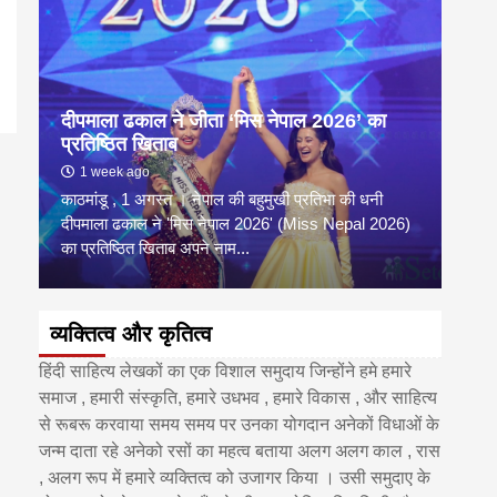
दीपमाला ढकाल ने जीता ‘मिस नेपाल 2026’ का
डी.ए
प्रतिष्ठित खिताब
के वि
1 week ago
6 
काठमांडू , 1 अगस्त । नेपाल की बहुमुखी प्रतिभा की धनी
‘हिमाल
दीपमाला ढकाल ने 'मिस नेपाल 2026' (Miss Nepal 2026)
का सम
का प्रतिष्ठित खिताब अपने नाम...
http
व्यक्तित्व और कृतित्व
हिंदी साहित्य लेखकों का एक विशाल समुदाय जिन्होंने हमे हमारे
समाज , हमारी संस्कृति, हमारे उधभव , हमारे विकास , और साहित्य
से रूबरू करवाया समय समय पर उनका योगदान अनेकों विधाओं के
जन्म दाता रहे अनेको रसों का महत्व बताया अलग अलग काल , रास
, अलग रूप में हमारे व्यक्तित्व को उजागर किया । उसी समुदाए के