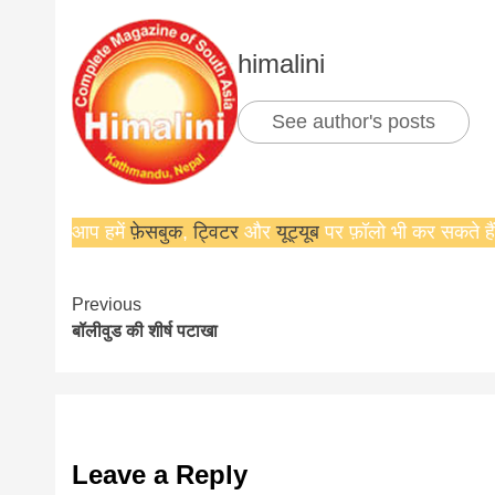
news,loan,
himalini
news, mad
See author's posts
khabar
आप हमें
फ़ेसबुक
,
ट्विटर
और
यूट्यूब
पर फ़ॉलो भी कर सकते हैं
Continue
Previous
बॉलीवुड की शीर्ष पटाखा
Reading
Leave a Reply