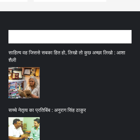
अन्तर्वार्ता
साहित्य वह जिससे सबका हित हो, लिखो तो कुछ अच्छा लिखो : आशा
शैली
सच्चे नेतृत्व का प्रतिबिंब : अनुराग सिंह ठाकुर