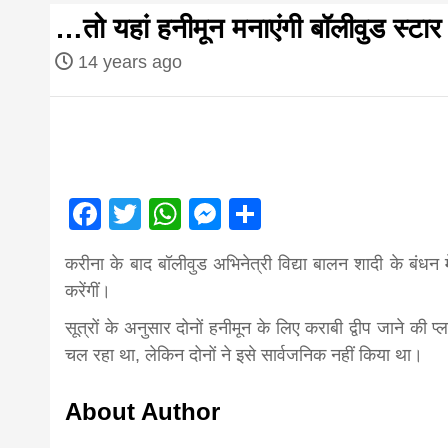
first hindi
…तो यहां हनीमून मनाएंगी बॉलीवुड स्टार 
magazine o
14 years ago
Nepal bring
news in hin
Facebook
Twitter
WhatsApp
Messenger
Share
आज का पंचांग: आज दिनांक 5 अगस्त 2026 बु
करीना के बाद बॉलीवुड अभिनेत्री विद्या बालन शादी के बंधन में 
from
करेंगीं।
सूत्रों के अनुसार दोनों हनीमून के लिए कराबी द्वीप जाने की 
Nepal,mad
चल रहा था, लेकिन दोनों ने इसे सार्वजनिक नहीं किया था।
About Author
news,financ