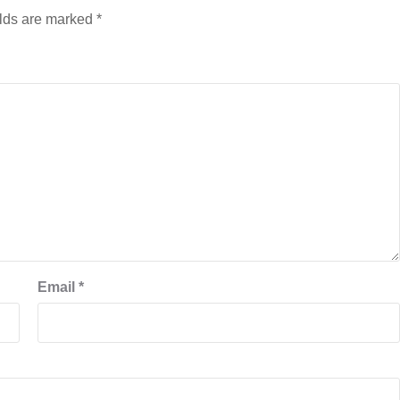
elds are marked
*
बड़े अंतर से जीत हासिल करुँंगी –रेणु दाहाल
6 months ago
काठमांडू, फागुन ४ – चितवन क्षेत्र नम्बर ३ में प्रतिनिधिसभा
सदस्य के रूप में अपनी उम्मीदवारी दे चुकी रेणु दाहाल ने कहा 
कि उन्हें...
Email
*