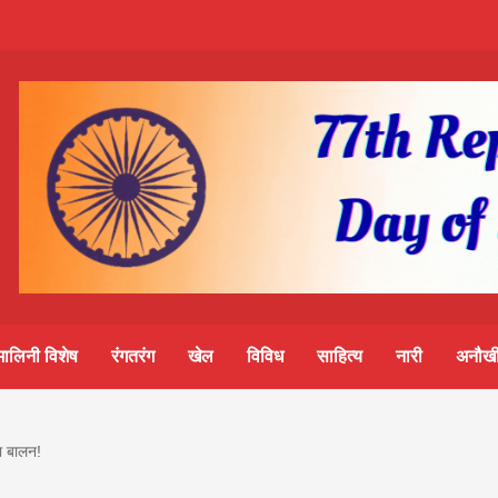
m-
S
ine
मालिनी विशेष
रंगतरंग
खेल
विविध
साहित्य
नारी
अनौखी
lini
या बालन!