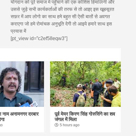
योगदान को पूरे समाज मे पहुँचाने की एक कोशिश हिमालिनी और
उससे जुड़े सभी कार्यकर्ताओं की तरफ से तो आइए इस खूबसूरत
सफ़र में आप लोगो का साथ हमे बहुत सी ऐसी बातों से अवगत
कराएगा जो हमे रोमांचक अनुभूति देगी तो आइये हमारे साथ इस
प्रयास में
[pt_view id=”c2ef58eqw3″]
का नाम अनामनगर दरबार
पूर्व मेयर किरण सिंह गोरुसिंगे का शव
ोगा
जंगल में मिला
go
5 hours ago