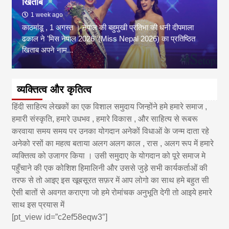
खिताब
1 week ago
काठमांडू , 1 अगस्त । नेपाल की बहुमुखी प्रतिभा की धनी दीपमाला
ढकाल ने 'मिस नेपाल 2026' (Miss Nepal 2026) का प्रतिष्ठित
खिताब अपने नाम...
व्यक्तित्व और कृतित्व
हिंदी साहित्य लेखकों का एक विशाल समुदाय जिन्होंने हमे हमारे समाज ,
हमारी संस्कृति, हमारे उधभव , हमारे विकास , और साहित्य से रूबरू
करवाया समय समय पर उनका योगदान अनेकों विधाओं के जन्म दाता रहे
अनेको रसों का महत्व बताया अलग अलग काल , रास , अलग रूप में हमारे
व्यक्तित्व को उजागर किया । उसी समुदाए के योगदान को पूरे समाज मे
पहुँचाने की एक कोशिश हिमालिनी और उससे जुड़े सभी कार्यकर्ताओं की
तरफ से तो आइए इस खूबसूरत सफ़र में आप लोगो का साथ हमे बहुत सी
ऐसी बातों से अवगत कराएगा जो हमे रोमांचक अनुभूति देगी तो आइये हमारे
साथ इस प्रयास में
[pt_view id=”c2ef58eqw3″]