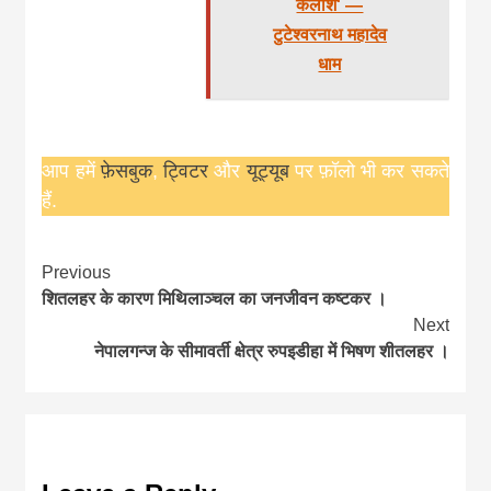
कैलाश' —
टुटेश्वरनाथ महादेव
धाम
आप हमें
फ़ेसबुक
,
ट्विटर
और
यूट्यूब
पर फ़ॉलो भी कर सकते
हैं.
Continue
Previous
शितलहर के कारण मिथिलाञ्चल का जनजीवन कष्टकर ।
Reading
Next
नेपालगन्ज के सीमावर्ती क्षेत्र रुपइडीहा में भिषण शीतलहर ।