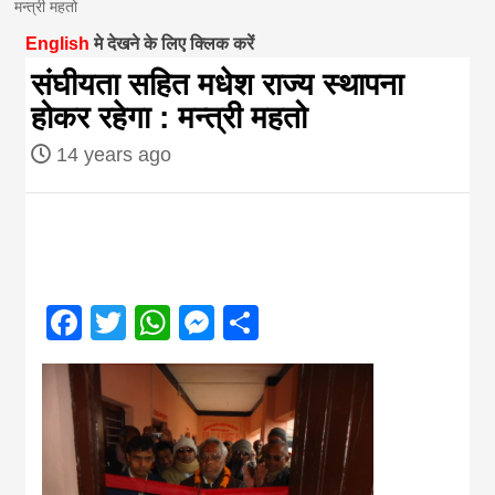
मन्त्री महतो
magazine of
English
मे देखने के लिए क्लिक करें
संघीयता सहित मधेश राज्य स्थापना
Nepal brings
होकर रहेगा : मन्त्री महतो
14 years ago
news in hindi
from
Nepal,madhes
Facebook
Twitter
WhatsApp
Messenger
Share
news,financia
news,loan,ban