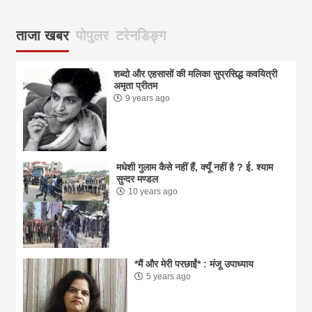
ताजा खबर
पोपुलर
टरेनडिङ्ग
शब्दो और एहसासों की मलिका सुप्रसिद्ध कवयित्री
अमृता प्रीतम
9 years ago
मधेशी गुलाम कैसे नहीं हैं, क्यूँ नहीं है ? ई. श्याम
सुन्दर मण्डल
10 years ago
*मैं और मेरी परछाईं* : मंजू उपाध्याय
5 years ago