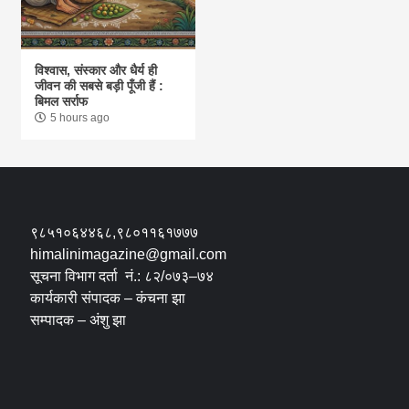
विश्वास, संस्कार और धैर्य ही
जीवन की सबसे बड़ी पूँजी हैं :
बिमल सर्राफ
5 hours ago
९८५१०६४४६८,९८०११६१७७७
himalinimagazine@gmail.com
सूचना विभाग दर्ता नं.: ८२/०७३–७४
कार्यकारी संपादक – कंचना झा
सम्पादक – अंशु झा