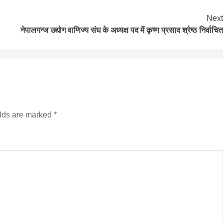
Next
नेपालगन्ज उद्योग वाणिज्य संघ के अध्यक्ष पद में कृष्ण प्रसाद श्रेष्ठ निर्वाचित
बड़े अंतर से जीत हासिल करुँंगी –रेणु दाहाल
elds are marked
*
6 months ago
काठमांडू, फागुन ४ – चितवन क्षेत्र नम्बर ३ में प्रतिनिधिसभा
सदस्य के रूप में अपनी उम्मीदवारी दे चुकी रेणु दाहाल ने कहा 
कि उन्हें...