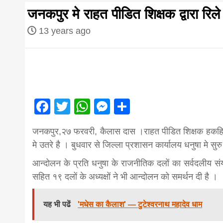
first hindi
जनकपुर मे राहत पीडित शिक्षक द्वारा र
magazine o
13 years ago
Nepal bring
news in hin
Facebook
Twitter
WhatsApp
Messenger
Share
आज का पंचांग: आज दिनांक 4 अगस्त 2026 मं
जनकपुर,२७ फरवरी, कैलास दास ।राहत पीडित शिक्षक हकहित स
from
मे उतरे है । बुधवार से जिल्ला प्रशासन कार्यालय धनुषा मे स
आन्दोलन के प्रति धनुषा के राजनीतिक दलों का सर्वदलीय संयन
Nepal,mad
सहित १९ दलों के अध्यक्षों ने भी आन्दोलन को समर्थन दी है ।
news,financ
यह भी पढें
'मधेस का कैलाश' — टुटेश्वरनाथ महादेव धाम