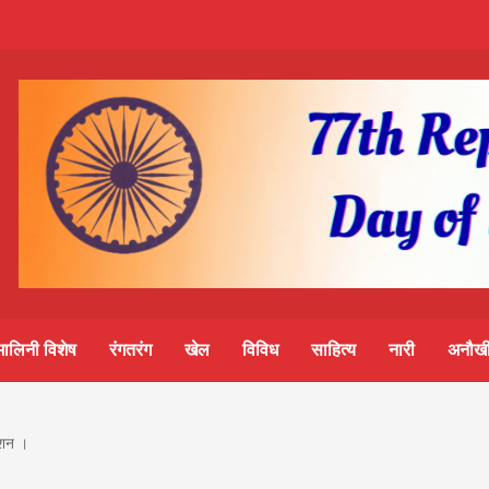
m-
S
ine
मालिनी विशेष
रंगतरंग
खेल
विविध
साहित्य
नारी
अनौखी
lini
नशन ।