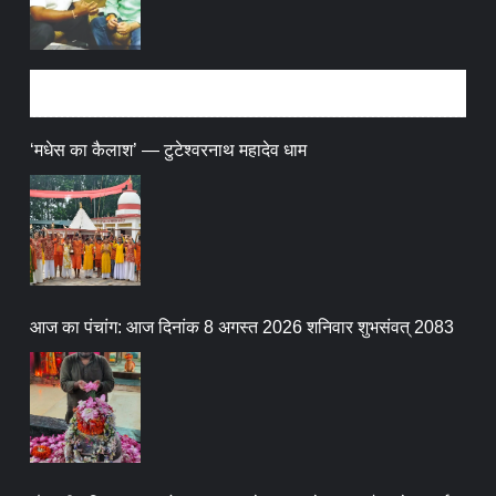
धर्म संस्कृति
‘मधेस का कैलाश’ — टुटेश्वरनाथ महादेव धाम
आज का पंचांग: आज दिनांक 8 अगस्त 2026 शनिवार शुभसंवत् 2083