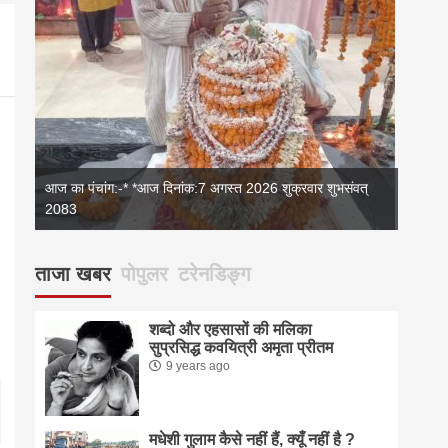
आज का पंचांग:-* *आज दिनांक:7 अगस्त 2026 शुक्रवार शुभसंवत्
2083
2083
आज का 
ताजा खबर
पोपुलर
टरेनडिङ्ग
शब्दो और एहसासों की मलिका
सुप्रसिद्ध कवयित्री अमृता प्रीतम
9 years ago
मधेशी गुलाम कैसे नहीं हैं, क्यूँ नहीं है ?