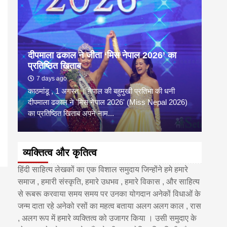
दीपमाला ढकाल ने जीता ‘मिस नेपाल 2026’ का
डी.ए
प्रतिष्ठित खिताब
के वि
7 days ago
6 
काठमांडू , 1 अगस्त । नेपाल की बहुमुखी प्रतिभा की धनी
‘हिमाल
दीपमाला ढकाल ने 'मिस नेपाल 2026' (Miss Nepal 2026)
का सम
का प्रतिष्ठित खिताब अपने नाम...
http
व्यक्तित्व और कृतित्व
हिंदी साहित्य लेखकों का एक विशाल समुदाय जिन्होंने हमे हमारे
समाज , हमारी संस्कृति, हमारे उधभव , हमारे विकास , और साहित्य
से रूबरू करवाया समय समय पर उनका योगदान अनेकों विधाओं के
जन्म दाता रहे अनेको रसों का महत्व बताया अलग अलग काल , रास
, अलग रूप में हमारे व्यक्तित्व को उजागर किया । उसी समुदाए के