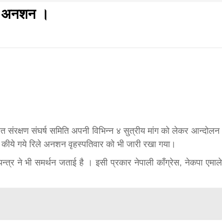
िले अनशन ।
f
s
di
गलवार शुभसंवत् 2083
आज का पंचांग: आज दिनांक 8 अगस्त 2026 शनिवार शुभसंवत् 
ंरक्षण संघर्ष समिति अपनी विभिन्न ४ सुत्रीय मांग को लेकर आन्दोलन
ुरु कीये गये रिले अनशन वृहस्पतिवार को भी जारी रखा गया।
्त्र ने भी समर्थन जताई है । इसी प्रकार नेपाली काँग्रेस, नेकपा एमाले
hesh
ial