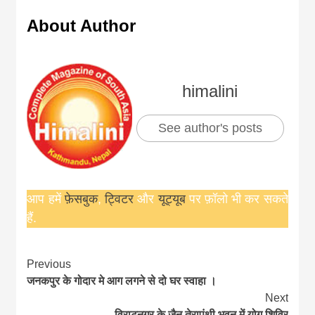
About Author
himalini
See author's posts
आप हमें
फ़ेसबुक
,
ट्विटर
और
यूट्यूब
पर फ़ॉलो भी कर सकते
हैं.
Continue
Previous
जनकपुर के गोदार मे आग लगने से दो घर स्वाहा ।
Reading
Next
विराटनगर के जैन तेरापंथी भवन में योग शिविर