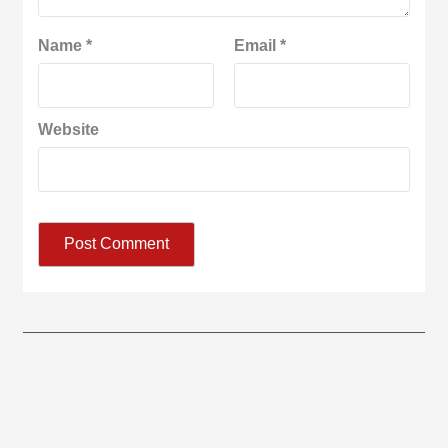
Name
*
Email
*
Website
आज का पंचांग:-* *आज दिनांक:7 अगस्त 2026 शुक्रवार शुभसंवत् 2083