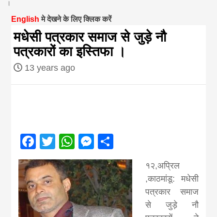
।
magazine of
English
मे देखने के लिए क्लिक करें
मधेसी पत्रकार समाज से जुड़े नौ
Nepal brings
पत्रकारों का इस्तिफा ।
13 years ago
news in hindi
from
Nepal,madhes
Facebook
Twitter
WhatsApp
Messenger
Share
news,financia
१२,अप्रिल
,काठमांडू
:
मधेसी
news,loan,ban
पत्रकार
समाज
से
जुड़े
नौ