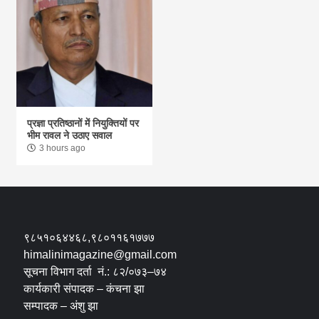
प्रज्ञा प्रतिष्ठानों में नियुक्तियों पर
भीम रावल ने उठाए सवाल
3 hours ago
९८५१०६४४६८,९८०११६१७७७
himalinimagazine@gmail.com
सूचना विभाग दर्ता नं.: ८२/०७३–७४
कार्यकारी संपादक – कंचना झा
सम्पादक – अंशु झा