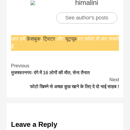
himalini
See author's posts
आप हमें
फ़ेसबुक
,
ट्विटर
और
यूट्यूब
पर फ़ॉलो भी कर सकते
हैं.
Continue
Previous
मुजफ्फरनगरः दंगे में 16 लोगों की मौत, सेना तैनात
Reading
Next
फोटो खिच्ने से अच्छा कुछ खाने के लिए दे दो भाई साहब !
Leave a Reply