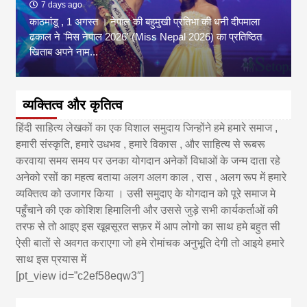
7 days ago
काठमांडू , 1 अगस्त । नेपाल की बहुमुखी प्रतिभा की धनी दीपमाला
ढकाल ने 'मिस नेपाल 2026' (Miss Nepal 2026) का प्रतिष्ठित
खिताब अपने नाम...
व्यक्तित्व और कृतित्व
हिंदी साहित्य लेखकों का एक विशाल समुदाय जिन्होंने हमे हमारे समाज ,
हमारी संस्कृति, हमारे उधभव , हमारे विकास , और साहित्य से रूबरू
करवाया समय समय पर उनका योगदान अनेकों विधाओं के जन्म दाता रहे
अनेको रसों का महत्व बताया अलग अलग काल , रास , अलग रूप में हमारे
व्यक्तित्व को उजागर किया । उसी समुदाए के योगदान को पूरे समाज मे
पहुँचाने की एक कोशिश हिमालिनी और उससे जुड़े सभी कार्यकर्ताओं की
तरफ से तो आइए इस खूबसूरत सफ़र में आप लोगो का साथ हमे बहुत सी
ऐसी बातों से अवगत कराएगा जो हमे रोमांचक अनुभूति देगी तो आइये हमारे
साथ इस प्रयास में
[pt_view id=”c2ef58eqw3″]