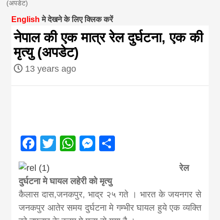
(अपडेट)
magazine of
English
मे देखने के लिए क्लिक करें
नेपाल की एक मात्र रेल दुर्घटना, एक की
Nepal brings
मृत्यु (अपडेट)
13 years ago
news in hindi
from
Nepal,madhes
Facebook
Twitter
WhatsApp
Messenger
Share
news,financia
रेल
दुर्घटना मे घायल लहेरी को मृत्यु
news,loan,ban
कैलास दास,जनकपुर, भाद्र २५ गते । भारत के जयनगर से
जनकपुर आतेर समय दुर्घटना मे गम्भीर घायल हुये एक व्यक्ति