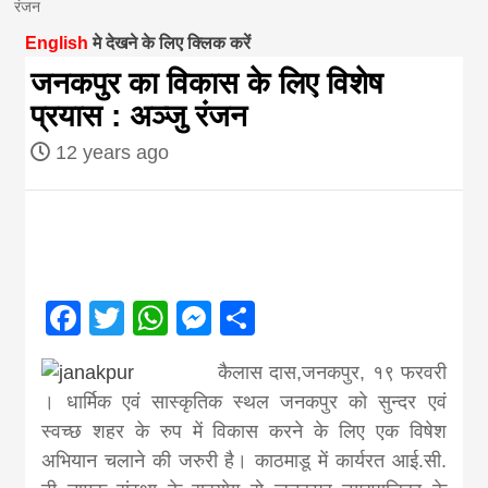
रंजन
magazine of
English
मे देखने के लिए क्लिक करें
जनकपुर का विकास के लिए विशेष
Nepal brings
प्रयास : अञ्जु रंजन
12 years ago
news in hindi
from
Nepal,madhes
Facebook
Twitter
WhatsApp
Messenger
Share
news,financia
कैलास दास,जनकपुर, १९ फरवरी
। धार्मिक एवं सास्कृतिक स्थल जनकपुर को सुन्दर एवं
news,loan,ban
स्वच्छ शहर के रुप में विकास करने के लिए एक विषेश
अभियान चलाने की जरुरी है। काठमाडू में कार्यरत आई.सी.