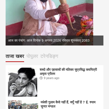
आज का पंचांग: आज दिनांक 9 अगस्त 2026 रविवार शुभसंवत् 2083
आज
ताजा खबर
पोपुलर
टरेनडिङ्ग
शब्दो और एहसासों की मलिका सुप्रसिद्ध कवयित्री
अमृता प्रीतम
9 years ago
मधेशी गुलाम कैसे नहीं हैं, क्यूँ नहीं है ? ई. श्याम
सुन्दर मण्डल