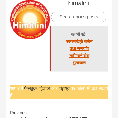
himalini
See author's posts
यह भी पढें
प्रधानमंत्री बालेन
तथा सभापति
लामिछाने बीच
मुलाकात
आप हमें
फ़ेसबुक
,
ट्विटर
और
यूट्यूब
पर फ़ॉलो भी कर सकते
हैं.
Continue
Previous