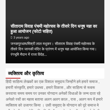
सीताराम विवाह पंचमी महोत्सव के तीसरे दिन धनुष यज्ञ का
हुआ आयोजन (फोटो सहित)
3 years ago
जनकपुरधाम/मिश्री लाल मधुकर। सीताराम विवाह पंचमी महोत्सव के
तीसरे दिन जानकी मंदिर के प्रांगण में धनुष यज्ञ आयोजित किया गया।
रंगभूमि मैदान में राजा विदेह...
व्यक्तित्व और कृतित्व
हिंदी साहित्य लेखकों का एक विशाल समुदाय जिन्होंने हमे हमारे समाज ,
हमारी संस्कृति, हमारे उधभव , हमारे विकास , और साहित्य से रूबरू
करवाया समय समय पर उनका योगदान अनेकों विधाओं के जन्म दाता रहे
अनेको रसों का महत्व बताया अलग अलग काल , रास , अलग रूप में हमारे
व्यक्तित्व को उजागर किया । उसी समुदाए के योगदान को पूरे समाज मे