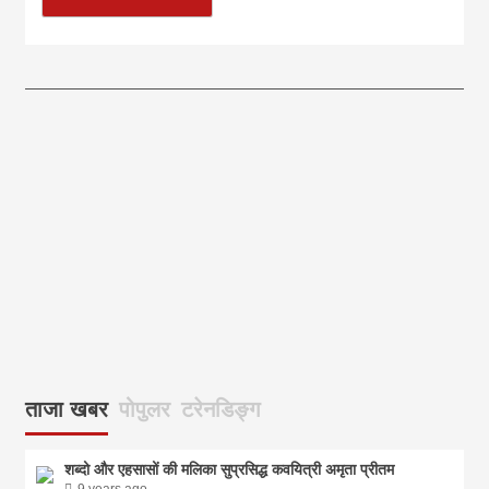
आज का पंचांग: आज दिनांक 6 अगस्त 2026 गुरुवार शुभसंवत् 2083
आज
ताजा खबर
पोपुलर
टरेनडिङ्ग
शब्दो और एहसासों की मलिका सुप्रसिद्ध कवयित्री अमृता प्रीतम
9 years ago