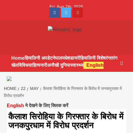
Skip
Fri. Aug 7th, 2026
to
Facebook
Twitter
Youtube
content
Himalini.com-
HIMALINI FIRST HINDI MAGAZINE OF NEPAL BRINGS NEWS
IN HINDI FROM NEPAL, BANK LOAN NEWS
hindi magazin
Home
हिमालिनी अपडेट
नेपाल
मधेश
डायरी
हिमालिनी विशेष
रंगतरंग
खेल
विविध
साहित्य
नारी
अनौखी दुनिया
स्वास्थ्य
English
||madhesh
khabar:Himalin
HOME
22
MAY
कैलाश सिरोहिया के गिरफ्तार के बिरोध में जनकपुरधाम में
विरोध प्रदर्शन
English
मे देखने के लिए क्लिक करें
first hindi
कैलाश सिरोहिया के गिरफ्तार के बिरोध में
जनकपुरधाम में विरोध प्रदर्शन
magazine of