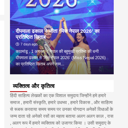
दीपमाला ढकाल ने जीता ‘मिस नेपाल 2026’ का
डी.ए
प्रतिष्ठित खिताब
के वि
7 days ago
6 
काठमांडू , 1 अगस्त । नेपाल की बहुमुखी प्रतिभा की धनी
‘हिमाल
दीपमाला ढकाल ने 'मिस नेपाल 2026' (Miss Nepal 2026)
का सम
का प्रतिष्ठित खिताब अपने नाम...
http
व्यक्तित्व और कृतित्व
हिंदी साहित्य लेखकों का एक विशाल समुदाय जिन्होंने हमे हमारे
समाज , हमारी संस्कृति, हमारे उधभव , हमारे विकास , और साहित्य
से रूबरू करवाया समय समय पर उनका योगदान अनेकों विधाओं के
जन्म दाता रहे अनेको रसों का महत्व बताया अलग अलग काल , रास
, अलग रूप में हमारे व्यक्तित्व को उजागर किया । उसी समुदाए के