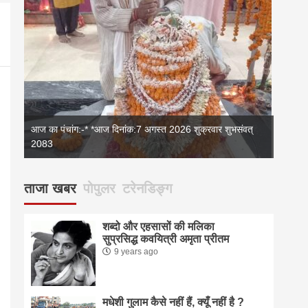
आज का पंचांग:-* *आज दिनांक:7 अगस्त 2026 शुक्रवार शुभसंवत्
2083
2083
आज का 
ताजा खबर
पोपुलर
टरेनडिङ्ग
शब्दो और एहसासों की मलिका
सुप्रसिद्ध कवयित्री अमृता प्रीतम
9 years ago
मधेशी गुलाम कैसे नहीं हैं, क्यूँ नहीं है ?