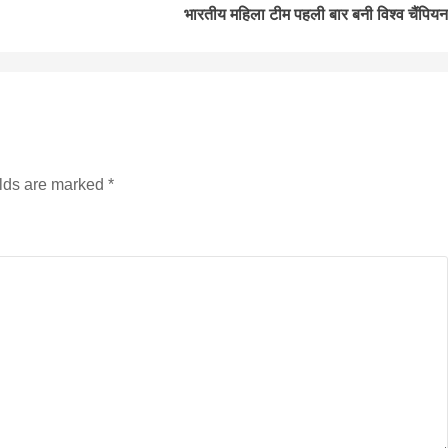
भारतीय महिला टीम पहली बार बनी विश्व चैंपियन
सीताराम विवाह पंचमी महोत्सव के तीसरे दिन धनुष
यज्ञ का हुआ आयोजन (फोटो सहित)
3 years ago
जनकपुरधाम/मिश्री लाल मधुकर। सीताराम विवाह पंचमी
elds are marked
*
महोत्सव के तीसरे दिन जानकी मंदिर के प्रांगण में धनुष यज्ञ
आयोजित किया गया। रंगभूमि मैदान में राजा विदेह...