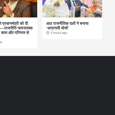
े प्रधानमंत्री को दी
आठ राजनीतिक दलों ने बनाया
—राजनीति भावनात्मक
‘अग्रगामी मोर्चा’
ं, काम और परिणाम से
5 hours ago
go