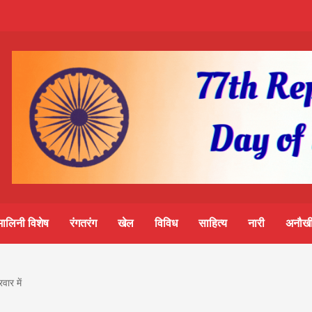
m-
S
ine
मालिनी विशेष
रंगतरंग
खेल
विविध
साहित्य
नारी
अनौखी
lini
वार में