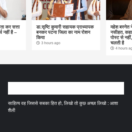
ौता कर सत्ता
डा.सृष्टि कुमारी सहायक प्राध्यापक
महेश बस्नेत न
थ नहीं है –
बनकर पटना जिला का नाम रोशन
नसीहत, कहा
किया
पोस्ट से नही
चलती है
3 hours ago
4 hours a
अन्तर्वार्ता
साहित्य वह जिससे सबका हित हो, लिखो तो कुछ अच्छा लिखो : आशा
शैली