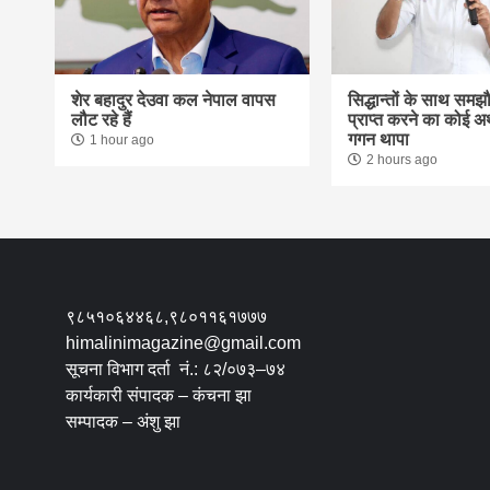
शेर बहादुर देउवा कल नेपाल वापस
सिद्धान्तों के साथ समझ
लौट रहे हैं
प्राप्त करने का कोई अर्
गगन थापा
1 hour ago
2 hours ago
९८५१०६४४६८,९८०११६१७७७
himalinimagazine@gmail.com
सूचना विभाग दर्ता नं.: ८२/०७३–७४
कार्यकारी संपादक – कंचना झा
सम्पादक – अंशु झा