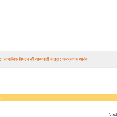
बड़े अंतर से जीत हासिल करुँंगी –रेणु दाहाल
ंकट: सामाजिक विघटन की आत्मघाती यात्रा : जयप्रकाश आनंद
6 months ago
काठमांडू, फागुन ४ – चितवन क्षेत्र नम्बर ३ में प्रतिनिधिसभा
सदस्य के रूप में अपनी उम्मीदवारी दे चुकी रेणु दाहाल ने कहा 
कि उन्हें...
.
Next