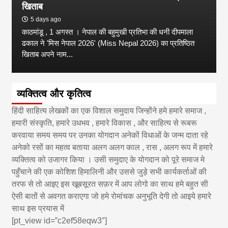
खिताब
5 days ago
काठमांडू , 1 अगस्त । नेपाल की बहुमुखी प्रतिभा की धनी दीपमाला
ढकाल ने 'मिस नेपाल 2026' (Miss Nepal 2026) का प्रतिष्ठित
खिताब अपने नाम...
व्यक्तित्व और कृतित्व
हिंदी साहित्य लेखकों का एक विशाल समुदाय जिन्होंने हमे हमारे समाज ,
हमारी संस्कृति, हमारे उधभव , हमारे विकास , और साहित्य से रूबरू
करवाया समय समय पर उनका योगदान अनेकों विधाओं के जन्म दाता रहे
अनेको रसों का महत्व बताया अलग अलग काल , रास , अलग रूप में हमारे
व्यक्तित्व को उजागर किया । उसी समुदाए के योगदान को पूरे समाज मे
पहुँचाने की एक कोशिश हिमालिनी और उससे जुड़े सभी कार्यकर्ताओं की
तरफ से तो आइए इस खूबसूरत सफ़र में आप लोगो का साथ हमे बहुत सी
ऐसी बातों से अवगत कराएगा जो हमे रोमांचक अनुभूति देगी तो आइये हमारे
साथ इस प्रयास में
[pt_view id=”c2ef58eqw3″]