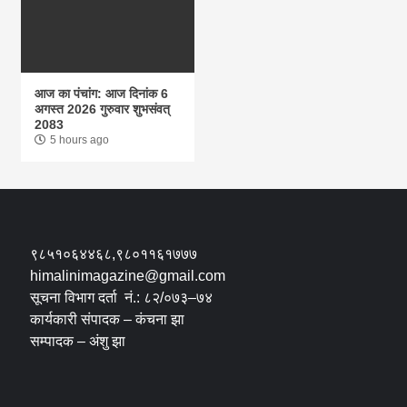
आज का पंचांग: आज दिनांक 6
अगस्त 2026 गुरुवार शुभसंवत्
2083
5 hours ago
९८५१०६४४६८,९८०११६१७७७
himalinimagazine@gmail.com
सूचना विभाग दर्ता नं.: ८२/०७३–७४
कार्यकारी संपादक – कंचना झा
सम्पादक – अंशु झा