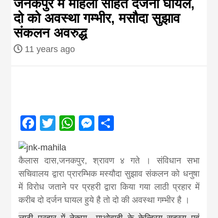
जनकपुर में महिला सहित दर्जनो घायल,
दो को अवस्था गम्भीर, मसौदा सुझाव
magazine of
संकलन अवरुद्ध
Nepal brings
11 years ago
news in hindi
from
Facebook
Twitter
WhatsApp
Messenger
Share
Nepal,madhes
कैलास दास,जनकपुर, श्रावण ४ गते । संविधान सभा
news,financia
सचिवालय द्वारा प्रारम्भिक मस्यौदा सुझाव संकलन को धनुषा
में विरोध जताने पर प्रहरी द्वारा किया गया लाठी प्रहार में
news,loan,ban
करीब दो दर्जन घायल हुये है तो दो की अवस्था गम्भीर है ।
लाठी प्रहार में नेकपा—माओवादी के केन्द्रिय सदस्य एवं