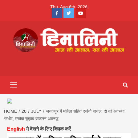
Skip
Thu. Aug 6th, 2026
to
Facebook
Twitter
Youtube
content
Himalini.com-
HIMALINI FIRST HINDI MAGAZINE OF NEPAL BRINGS NEWS
IN HINDI FROM NEPAL, BANK LOAN NEWS
hindi magazin
Primary
Menu
||madhesh
khabar:Himalin
HOME
20
JULY
जनकपुर में महिला सहित दर्जनो घायल, दो को अवस्था
गम्भीर, मसौदा सुझाव संकलन अवरुद्ध
English
मे देखने के लिए क्लिक करें
first hindi