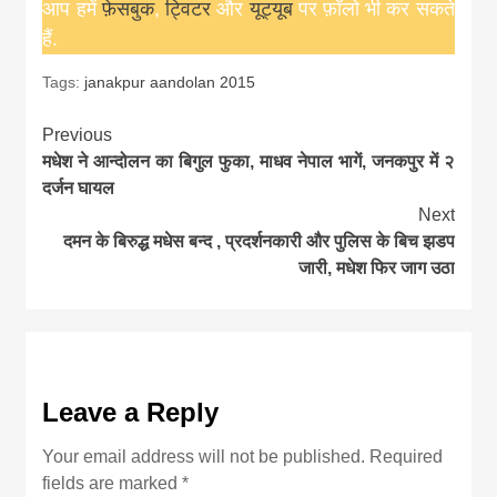
आप हमें
फ़ेसबुक
,
ट्विटर
और
यूट्यूब
पर फ़ॉलो भी कर सकते
हैं.
Tags:
janakpur aandolan 2015
Continue
Previous
मधेश ने आन्दोलन का बिगुल फुका, माधव नेपाल भागें, जनकपुर में २
Reading
दर्जन घायल
Next
दमन के बिरुद्ध मधेस बन्द , प्रदर्शनकारी और पुलिस के बिच झडप
जारी, मधेश फिर जाग उठा
Leave a Reply
Your email address will not be published.
Required
fields are marked
*