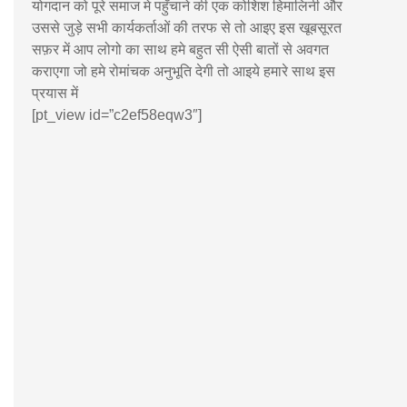
योगदान को पूरे समाज मे पहुँचाने की एक कोशिश हिमालिनी और
उससे जुड़े सभी कार्यकर्ताओं की तरफ से तो आइए इस खूबसूरत
सफ़र में आप लोगो का साथ हमे बहुत सी ऐसी बातों से अवगत
कराएगा जो हमे रोमांचक अनुभूति देगी तो आइये हमारे साथ इस
प्रयास में
[pt_view id=”c2ef58eqw3″]