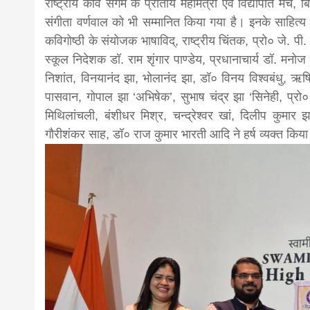
राष्ट्रीय कवि संगम के प्रांतीय महामंत्री एवं विद्यापति मंच
संगीता वर्णवाल को भी सम्मानित किया गया है। इनके साहित्य क
news,loan,
कविगोष्ठी के संयोजक भाषाविद्, राष्ट्रीय चिंतक, प्रो० जे.
स्कूल निदेशक डॉ. राम शृंगार पाण्डेय, प्रधानाचार्य डॉ. मनो
news, mad
निशांत, विनयानंद झा, भोलानंद झा, डॉ० विनय विश्वबंधु, ऋ
पासवान, गोपाल झा ‘अभिषेक’, सुभाष चंद्र झा ‘सिनेही, प्रो
मिथिलांचली, बंशीधर मिश्र, चन्द्रेश्वर खां, दिलीप कुमा
khabar
गौरीशंकर साह, डॉ० राज कुमार भारती आदि ने हर्ष व्यक्त किया 