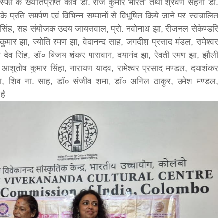
, बिस्फी के ख्यातिप्राप्त कवि डॉ. राज कुमार भारती तथा श्रवण सहनी डॉ.
े प्रति समर्पण एवं विभिन्न सम्मानों से विभूषित किये जाने पर स्वचालित
bank
 पी. सिंह, सह संयोजक उदय जायसवाल, प्रो. नवोनाथ झा, रीजनल सेकेण्डरि
ज कुमार झा, ज्योति रमण झा, वेदानन्द साह, जगदीश प्रसाद मंडल, रामेश्वर
hesh
षि देव सिंह, डॉ० बिजय शंकर पासवान, दयानंद झा, रेवती रमण झा, झौली
० आशुतोष कुमार सिंहा, नारायण यादव, रामेश्वर प्रसाद मण्डल, दयाशंकर
र झा, शिव ना. साह, डॉ० संजीव शमा, डाॅ० अनिल ठाकुर, उमेश मण्डल,
है