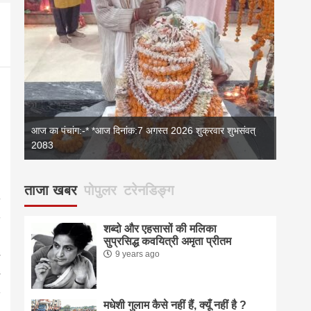
आज का पंचांग:-* *आज दिनांक:7 अगस्त 2026 शुक्रवार शुभसंवत्
2083
2083
आज का 
ताजा खबर
पोपुलर
टरेनडिङ्ग
शब्दो और एहसासों की मलिका
सुप्रसिद्ध कवयित्री अमृता प्रीतम
9 years ago
मधेशी गुलाम कैसे नहीं हैं, क्यूँ नहीं है ?