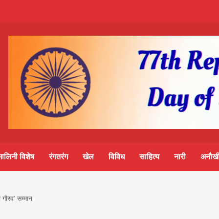
m-
S
ine
मालिनी विशेष
रंगतरंग
खेल
विविध
साहित्य
नारी
अनौखी
lini
ी गौरव’ सम्मान