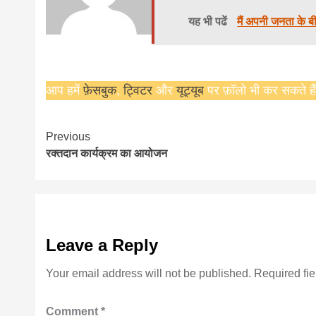
यह भी पढें
मैं अपनी जनता के बी
सीताराम विवाह पंचमी महोत्सव के ती
आप हमें
फ़ेसबुक
,
ट्विटर
और
यूट्यूब
पर फ़ॉलो भी कर सकते हैं
यज्ञ का हुआ आयोजन (फोटो सहित)
3 years ago
जनकपुरधाम/मिश्री लाल मधुकर। सीताराम 
Continue
Previous
महोत्सव के तीसरे दिन जानकी मंदिर के प्रांग
रक्तदान कार्यक्रम का आयोजन
Reading
आयोजित किया गया। रंगभूमि मैदान में राजा व
Leave a Reply
Your email address will not be published.
Required fi
Comment
*