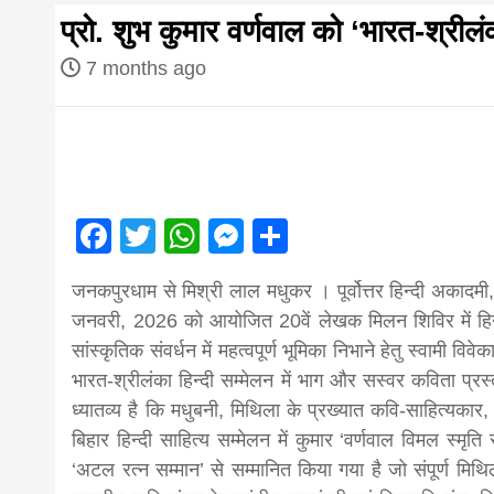
first hindi
प्रो. शुभ कुमार वर्णवाल को ‘भारत-श्रीलं
magazine o
7 months ago
Nepal bring
news in hin
Facebook
Twitter
WhatsApp
Messenger
Share
 अगस्त 2026 बुधवार शुभसंवत् 2083
आज का पंचांग: आज दिनांक 9 अगस्त 2026 रव
जनकपुरधाम से मिश्री लाल मधुकर । पूर्वोत्तर हिन्दी अकादमी, 
from
जनवरी, 2026 को आयोजित 20वें लेखक मिलन शिविर में हिन्दी
सांस्कृतिक संवर्धन में महत्वपूर्ण भूमिका निभाने हेतु स्वामी वि
Nepal,mad
भारत-श्रीलंका हिन्दी सम्मेलन में भाग और सस्वर कविता प्रस्
ध्यातव्य है कि मधुबनी, मिथिला के प्रख्यात कवि-साहित्यकार, भ
बिहार हिन्दी साहित्य सम्मेलन में कुमार ‘वर्णवाल विमल स्मृति
news,financ
‘अटल रत्न सम्मान’ से सम्मानित किया गया है जो संपूर्ण मिथ