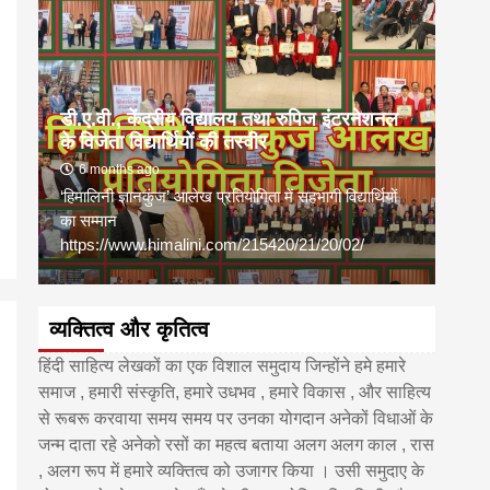
डी.ए.वी., केंद्रीय विद्यालय तथा रुपिज इंटरनेशनल
पाटल
के विजेता विद्यार्थियों की तस्वीर
विषय
6 months ago
2 
‘हिमालिनी ज्ञानकुंज’ आलेख प्रतियोगिता में सहभागी विद्यार्थियों
पटना 
6)
का सम्मान
तत्वा
https://www.himalini.com/215420/21/20/02/
प्रांगण
व्यक्तित्व और कृतित्व
हिंदी साहित्य लेखकों का एक विशाल समुदाय जिन्होंने हमे हमारे
समाज , हमारी संस्कृति, हमारे उधभव , हमारे विकास , और साहित्य
से रूबरू करवाया समय समय पर उनका योगदान अनेकों विधाओं के
जन्म दाता रहे अनेको रसों का महत्व बताया अलग अलग काल , रास
, अलग रूप में हमारे व्यक्तित्व को उजागर किया । उसी समुदाए के