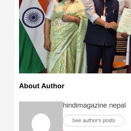
बड़े अंतर से जीत हासिल करुँंगी –रे
6 months ago
काठमांडू, फागुन ४ – चितवन क्षेत्र नम्बर ३ 
सदस्य के रूप में अपनी उम्मीदवारी दे चुकी रे
About Author
कि उन्हें...
hindimagazine nepal
See author's posts