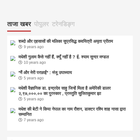
आज
ताजा खबर
पोपुलर
टरेनडिङ्ग
शब्दो और एहसासों की मलिका सुप्रसिद्ध कवयित्री अमृता प्रीतम
9 years ago
मधेशी गुलाम कैसे नहीं हैं, क्यूँ नहीं है ? ई. श्याम सुन्दर मण्डल
10 years ago
*मैं और मेरी परछाईं* : मंजू उपाध्याय
5 years ago
मधेशी वैज्ञानिक डा. इन्द्रदेव साहु जिन्हें मिला है अमेरिकी डालर
२,९७,०००.०० का पुरस्कार , प्रस्तुति सुजितकुमार झा
5 years ago
मधेश की बेटी ने किया नेपाल का नाम राैशन, डाक्टर रश्मि शाह नासा द्वारा
सम्मानित
7 years ago