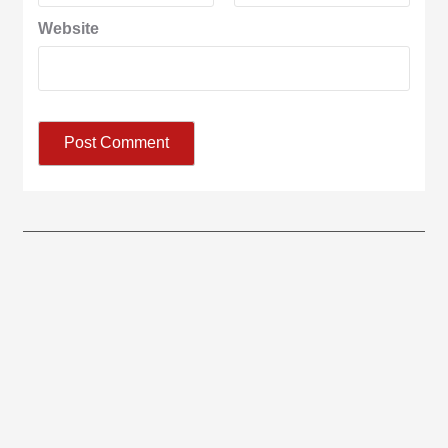
Website
आज का पंचांग: आज दिनांक 8 अगस्त 2026 शनिवार शुभसंवत् 2083