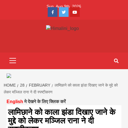
Skip
Sun. Aug 9th, 2026
to
Facebook
Twitter
Youtube
content
Himalini.com-
HIMALINI FIRST HINDI MAGAZINE OF NEPAL BRINGS NEWS
IN HINDI FROM NEPAL, BANK LOAN NEWS
hindi magazin
Primary
Menu
||madhesh
khabar:Himalin
HOME
28
FEBRUARY
लामिछाने को काला झंडा दिखाए जाने के मुद्दे को
लेकर मञ्जिल राना ने दी स्पष्टीकरण
English
मे देखने के लिए क्लिक करें
first hindi
लामिछाने को काला झंडा दिखाए जाने के
मुद्दे को लेकर मञ्जिल राना ने दी
magazine of