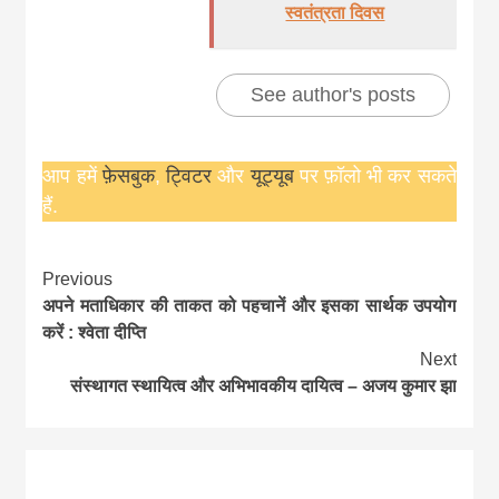
स्वतंत्रता दिवस
See author's posts
आप हमें
फ़ेसबुक
,
ट्विटर
और
यूट्यूब
पर फ़ॉलो भी कर सकते
हैं.
Continue
Previous
अपने मताधिकार की ताकत को पहचानें और इसका सार्थक उपयोग
Reading
करें : श्वेता दीप्ति
Next
संस्थागत स्थायित्व और अभिभावकीय दायित्व – अजय कुमार झा