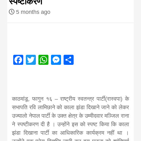
स्पष्टीकरण
Nepal brings
5 months ago
news in hindi
from
Facebook
Twitter
WhatsApp
Messenger
Share
Nepal,madhes
news,financia
काठमांडू, फागुन १६ – राष्ट्रीय स्वतन्त्र पार्टी(रास्वपा) के
news,loan,ban
सभापति रवि लामिछाने को काला झंडा दिखाने जाने को लेकर
उज्यालो नेपाल पार्टी के उक्त क्षेत्र के उम्मीदवार मञ्जिल राना
news, madhes
ने स्पष्टीकरण दी है । उन्होंने इस को स्पष्ट किया कि काला
झंडा दिखाना पार्टी का आधिकारिक कार्यक्रम नहीं था ।