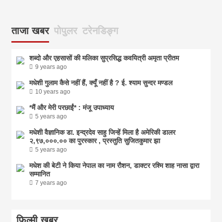
ताजा खबर
पोपुलर
टरेनडिङ्ग
शब्दो और एहसासों की मलिका सुप्रसिद्ध कवयित्री अमृता प्रीतम
9 years ago
मधेशी गुलाम कैसे नहीं हैं, क्यूँ नहीं है ? ई. श्याम सुन्दर मण्डल
10 years ago
*मैं और मेरी परछाईं* : मंजू उपाध्याय
5 years ago
मधेशी वैज्ञानिक डा. इन्द्रदेव साहु जिन्हें मिला है अमेरिकी डालर
२,९७,०००.०० का पुरस्कार , प्रस्तुति सुजितकुमार झा
5 years ago
मधेश की बेटी ने किया नेपाल का नाम राैशन, डाक्टर रश्मि शाह नासा द्वारा
सम्मानित
7 years ago
फिल्मी खबर