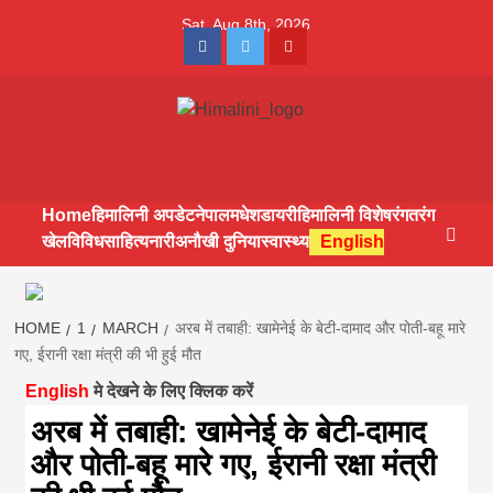
Skip
Sat. Aug 8th, 2026
to
Facebook
Twitter
Youtube
content
Himalini.com-
HIMALINI FIRST HINDI MAGAZINE OF NEPAL BRINGS NEWS
IN HINDI FROM NEPAL, BANK LOAN NEWS
hindi magazin
Home
हिमालिनी अपडेट
नेपाल
मधेश
डायरी
हिमालिनी विशेष
रंगतरंग
खेल
विविध
साहित्य
नारी
अनौखी दुनिया
स्वास्थ्य
English
||madhesh
khabar:Himalin
HOME
1
MARCH
अरब में तबाही: खामेनेई के बेटी-दामाद और पोती-बहू मारे
गए, ईरानी रक्षा मंत्री की भी हुई मौत
English
मे देखने के लिए क्लिक करें
first hindi
अरब में तबाही: खामेनेई के बेटी-दामाद
और पोती-बहू मारे गए, ईरानी रक्षा मंत्री
magazine of