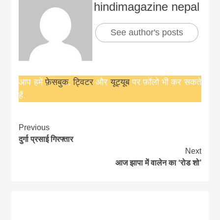
hindimagazine nepal
See author's posts
आप हमें
फ़ेसबुक
,
ट्विटर
और
यूट्यूब
पर फ़ॉलो भी कर सकते
हैं.
Continue
Previous
दुर्गा प्रसाई गिरफ्तार
Reading
Next
आज झापा में वालेन का ‘रोड शो’