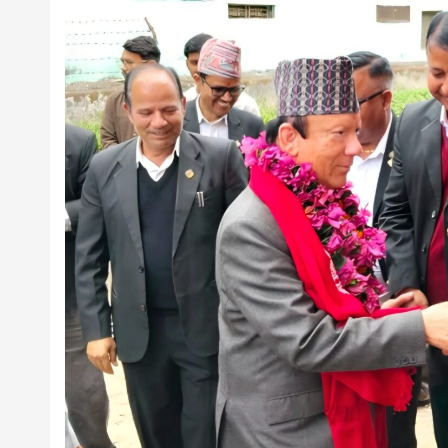
news,loan,
news, mad
khabar