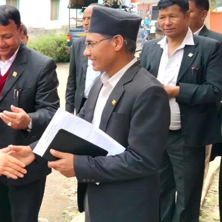
bank
hesh