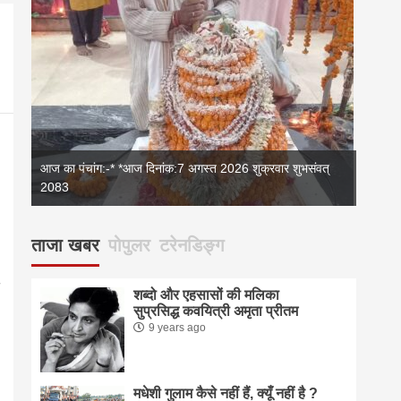
आज का पंचांग:-* *आज दिनांक:7 अगस्त 2026 शुक्रवार शुभसंवत्
2083
2083
आज का 
ताजा खबर
पोपुलर
टरेनडिङ्ग
शब्दो और एहसासों की मलिका
सुप्रसिद्ध कवयित्री अमृता प्रीतम
9 years ago
मधेशी गुलाम कैसे नहीं हैं, क्यूँ नहीं है ?