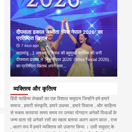
दीपमाला ढकाल ने जीता ‘मिस नेपाल 2026’ का
डी.ए
प्रतिष्ठित खिताब
के वि
7 days ago
6 
काठमांडू , 1 अगस्त । नेपाल की बहुमुखी प्रतिभा की धनी
‘हिमाल
दीपमाला ढकाल ने 'मिस नेपाल 2026' (Miss Nepal 2026)
का सम
का प्रतिष्ठित खिताब अपने नाम...
http
व्यक्तित्व और कृतित्व
हिंदी साहित्य लेखकों का एक विशाल समुदाय जिन्होंने हमे हमारे
समाज , हमारी संस्कृति, हमारे उधभव , हमारे विकास , और साहित्य
से रूबरू करवाया समय समय पर उनका योगदान अनेकों विधाओं के
जन्म दाता रहे अनेको रसों का महत्व बताया अलग अलग काल , रास
, अलग रूप में हमारे व्यक्तित्व को उजागर किया । उसी समुदाए के