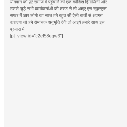
योगदान को पूरे समाज मे पहुँचाने की एक कोशिश हिमालिनी और
उससे जुड़े सभी कार्यकर्ताओं की तरफ से तो आइए इस खूबसूरत
सफ़र में आप लोगो का साथ हमे बहुत सी ऐसी बातों से अवगत
कराएगा जो हमे रोमांचक अनुभूति देगी तो आइये हमारे साथ इस
प्रयास में
[pt_view id=”c2ef58eqw3″]