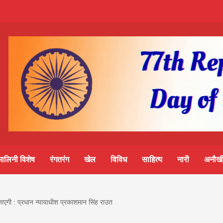
m-
S
ine
मालिनी विशेष
रंगतरंग
खेल
विविध
साहित्य
नारी
अनौखी
lini
ाएगी : प्रधान न्यायाधीश प्रकाशमान सिंह राउत