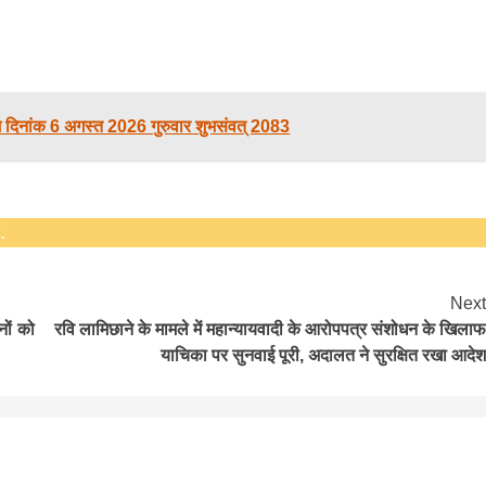
सीताराम विवाह पंचमी महोत्सव के तीसरे दिन धनुष
दिनांक 6 अगस्त 2026 गुरुवार शुभसंवत् 2083
यज्ञ का हुआ आयोजन (फोटो सहित)
3 years ago
जनकपुरधाम/मिश्री लाल मधुकर। सीताराम विवाह पंचमी
महोत्सव के तीसरे दिन जानकी मंदिर के प्रांगण में धनुष यज्ञ
.
आयोजित किया गया। रंगभूमि मैदान में राजा विदेह...
Next
नों को
रवि लामिछाने के मामले में महान्यायवादी के आरोपपत्र संशोधन के खिलाफ
याचिका पर सुनवाई पूरी, अदालत ने सुरक्षित रखा आदेश