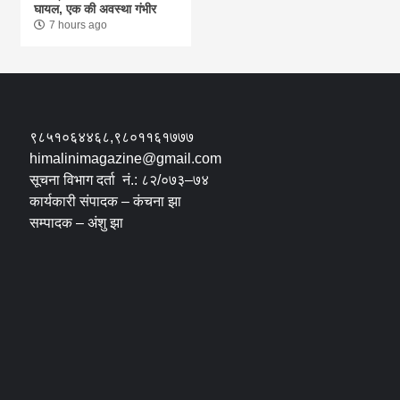
घायल, एक की अवस्था गंभीर
7 hours ago
९८५१०६४४६८,९८०११६१७७७
himalinimagazine@gmail.com
सूचना विभाग दर्ता नं.: ८२/०७३–७४
कार्यकारी संपादक – कंचना झा
सम्पादक – अंशु झा