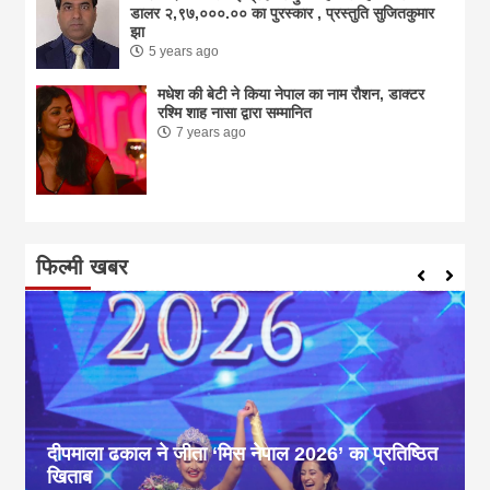
डालर २,९७,०००.०० का पुरस्कार , प्रस्तुति सुजितकुमार
झा
5 years ago
मधेश की बेटी ने किया नेपाल का नाम राैशन, डाक्टर
रश्मि शाह नासा द्वारा सम्मानित
7 years ago
फिल्मी खबर
दीपमाला ढकाल ने जीता ‘मिस नेपाल 2026’ का प्रतिष्ठित
खिताब