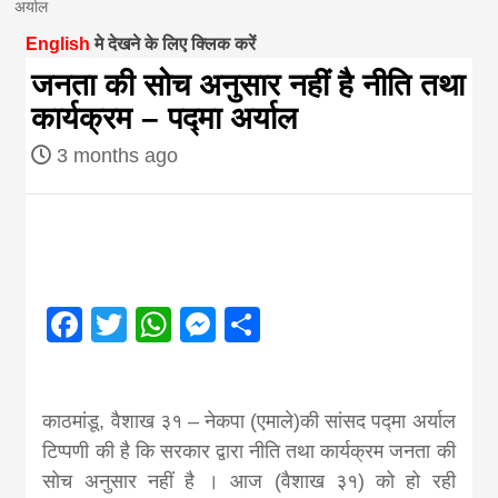
अर्याल
magazine of
English
मे देखने के लिए क्लिक करें
जनता की सोच अनुसार नहीं है नीति तथा
Nepal brings
कार्यक्रम – पद्मा अर्याल
3 months ago
news in hindi
from
Nepal,madhes
Facebook
Twitter
WhatsApp
Messenger
Share
news,financia
काठमांडू, वैशाख ३१ – नेकपा (एमाले)की सांसद पद्मा अर्याल
news,loan,ban
टिप्पणी की है कि सरकार द्वारा नीति तथा कार्यक्रम जनता की
सोच अनुसार नहीं है । आज (वैशाख ३१) को हो रही