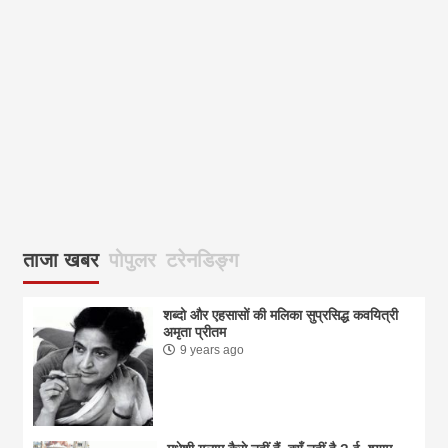
आज
ताजा खबर
पोपुलर
टरेनडिङ्ग
शब्दो और एहसासों की मलिका सुप्रसिद्ध कवयित्री
अमृता प्रीतम
9 years ago