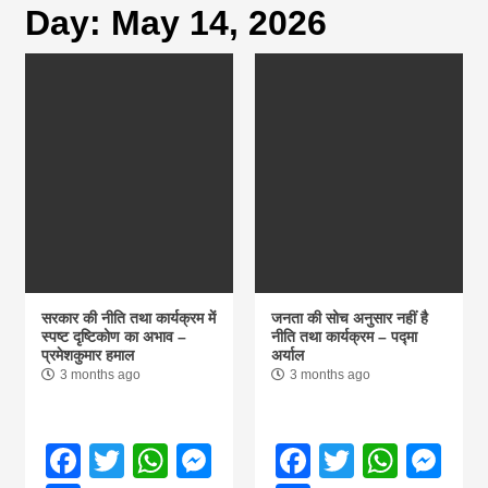
Day:
May 14, 2026
magazine of
Nepal brings
news in hindi
from
Nepal,madhes
सरकार की नीति तथा कार्यक्रम में
जनता की सोच अनुसार नहीं है
स्पष्ट दृष्टिकोण का अभाव –
नीति तथा कार्यक्रम – पद्मा
प्रमेशकुमार हमाल
अर्याल
news,financia
3 months ago
3 months ago
news,loan,ban
Facebook
Twitter
WhatsApp
Messenger
Facebook
Twitter
What
Me