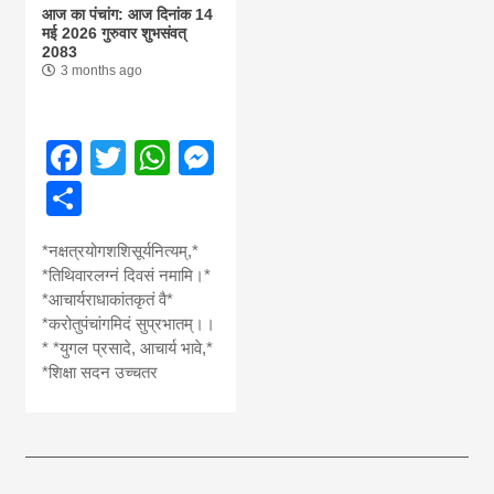
आज का पंचांग: आज दिनांक 14
मई 2026 गुरुवार शुभसंवत्
2083
3 months ago
Facebook
Twitter
WhatsApp
Messenger
Share
*नक्षत्रयोगशशिसूर्यनित्यम्,*
*तिथिवारलग्नं दिवसं नमामि।*
*आचार्यराधाकांतकृतं वै*
*करोतुपंचांगमिदं सुप्रभातम्।।
* *युगल प्रसादे, आचार्य भावे,*
*शिक्षा सदन उच्चतर
आज का पंचांग:-* *आज दिनांक:7 अगस्त 2026 शुक्रवार शुभसंवत् 2083