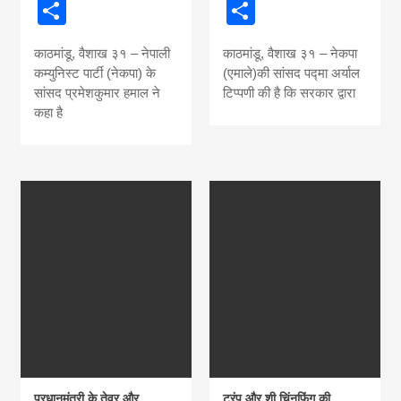
Share
Share
news, madhes
काठमांडू, वैशाख ३१ – नेपाली
काठमांडू, वैशाख ३१ – नेकपा
khabar
कम्युनिस्ट पार्टी (नेकपा) के
(एमाले)की सांसद पद्मा अर्याल
सांसद प्रमेशकुमार हमाल ने
टिप्पणी की है कि सरकार द्वारा
कहा है
प्रधानमंत्री के तेवर और
ट्रंप और शी चिंनफिंग की