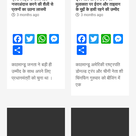
नजरअंदाज करने की शैली से
मुलाकात पर ईरान और ताइवान
प्रश्नों का उठना लाजमी
के मुद्दों के हावी रहने की उम्मीद
3 months ago
3 months ago
Facebook
Twitter
WhatsApp
Messenger
Facebook
Twitter
What
Me
Share
Share
काठमान्डू जनता ने बड़ी ही
काठमान्डू अमेरिकी राष्ट्रपति
उम्मीद के साथ अपने लिए
डोनल्ड ट्रंप और चीनी नेता शी
प्रधानमंत्री को चुना था ।
चिंनफिंग गुरुवार को बीजिंग में
एक