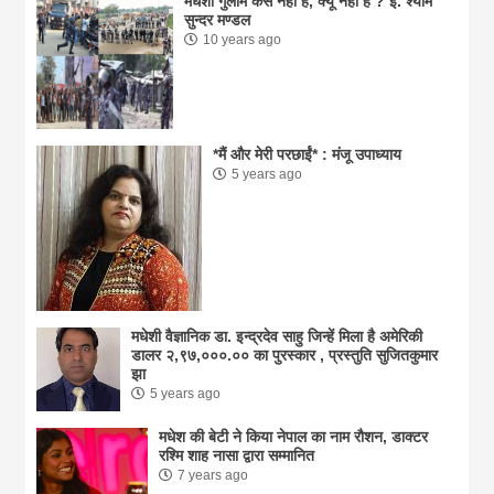
मधेशी गुलाम कैसे नहीं हैं, क्यूँ नहीं है ? ई. श्याम
सुन्दर मण्डल
10 years ago
*मैं और मेरी परछाईं* : मंजू उपाध्याय
5 years ago
मधेशी वैज्ञानिक डा. इन्द्रदेव साहु जिन्हें मिला है अमेरिकी
डालर २,९७,०००.०० का पुरस्कार , प्रस्तुति सुजितकुमार
झा
5 years ago
मधेश की बेटी ने किया नेपाल का नाम राैशन, डाक्टर
रश्मि शाह नासा द्वारा सम्मानित
7 years ago