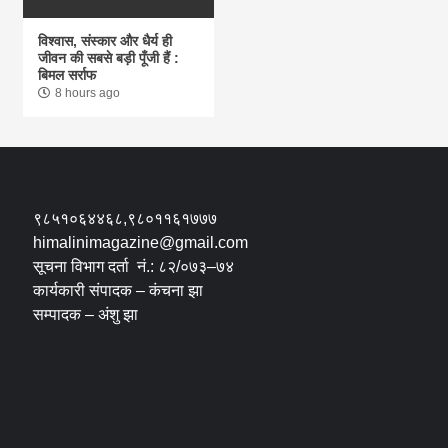
विश्वास, संस्कार और धैर्य ही
जीवन की सबसे बड़ी पूँजी हैं :
बिमल सर्राफ
8 hours ago
९८५१०६४४६८,९८०११६१७७७
himalinimagazine@gmail.com
सूचना विभाग दर्ता नं.: ८२/०७३–७४
कार्यकारी संपादक – कंचना झा
सम्पादक – अंशु झा