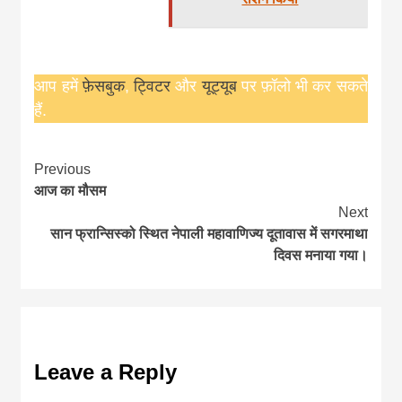
आप हमें
फ़ेसबुक
,
ट्विटर
और
यूट्यूब
पर फ़ॉलो भी कर सकते
हैं.
Continue
Previous
आज का मौसम
Reading
Next
सान फ्रान्सिस्को स्थित नेपाली महावाणिज्य दूतावास में सगरमाथा
दिवस मनाया गया।
Leave a Reply