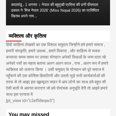
काठमांडू , 1 अगस्त । नेपाल की बहुमुखी प्रतिभा की धनी दीपमाला
ढकाल ने 'मिस नेपाल 2026' (Miss Nepal 2026) का प्रतिष्ठित
खिताब अपने नाम...
व्यक्तित्व और कृतित्व
हिंदी साहित्य लेखकों का एक विशाल समुदाय जिन्होंने हमे हमारे समाज ,
हमारी संस्कृति, हमारे उधभव , हमारे विकास , और साहित्य से रूबरू
करवाया समय समय पर उनका योगदान अनेकों विधाओं के जन्म दाता रहे
अनेको रसों का महत्व बताया अलग अलग काल , रास , अलग रूप में हमारे
व्यक्तित्व को उजागर किया । उसी समुदाए के योगदान को पूरे समाज मे
पहुँचाने की एक कोशिश हिमालिनी और उससे जुड़े सभी कार्यकर्ताओं की
तरफ से तो आइए इस खूबसूरत सफ़र में आप लोगो का साथ हमे बहुत सी
ऐसी बातों से अवगत कराएगा जो हमे रोमांचक अनुभूति देगी तो आइये हमारे
साथ इस प्रयास में
[pt_view id=”c2ef58eqw3″]
You may missed