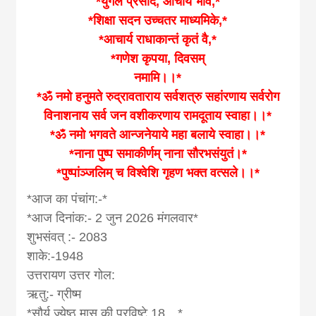
*युगल प्रसादे, आचार्य भावे,*
news, madhes
*शिक्षा सदन उच्चतर माध्यमिके,*
*आचार्य राधाकान्तं कृतं वै,*
khabar
*गणेश कृपया, दिवसम्
नमामि।।*
*ॐ नमो हनुमते रुद्रावताराय सर्वशत्रु सहांरणाय सर्वरोग
विनाशनाय सर्व जन वशीकरणाय रामदूताय स्वाहा।।*
*ॐ नमो भगवते आन्जनेयाये महा बलाये स्वाहा।।*
*नाना पुष्प समाकीर्णम् नाना सौरभसंयुतं।*
*पुष्पांञ्जलिम् च विश्वेशि गृहण भक्त वत्सले।।*
*आज का पंचांग:-*
*आज दिनांक:- 2 जुन 2026 मंगलवार*
शुभसंवत् :- 2083
शाके:-1948
उत्तरायण उत्तर गोल:
ऋतु:- ग्रीष्म
*सौर्य ज्येष्ठ मास की प्रविष्टे 18…*