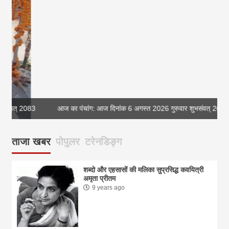
आज का पंचांग: आज दिनांक 6 अगस्त 2026 गुरुवार शुभसंवत् 2083
आज
ताजा खबर
पोपुलर
टरेनडिङ्ग
शब्दो और एहसासों की मलिका सुप्रसिद्ध कवयित्री
अमृता प्रीतम
9 years ago