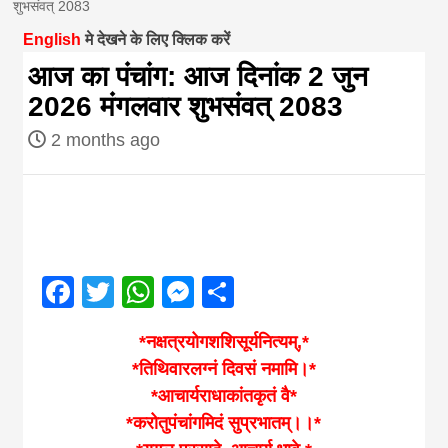
शुभसंवत् 2083
magazine of
English
मे देखने के लिए क्लिक करें
आज का पंचांग: आज दिनांक 2 जुन
Nepal brings
2026 मंगलवार शुभसंवत् 2083
2 months ago
news in hindi
from
Nepal,madhes
Facebook
Twitter
WhatsApp
Messenger
Share
news,financia
*नक्षत्रयोगशशिसूर्यनित्यम्,*
*तिथिवारलग्नं दिवसं नमामि।*
news,loan,ban
*आचार्यराधाकांतकृतं वै*
*करोतुपंचांगमिदं सुप्रभातम्।।*