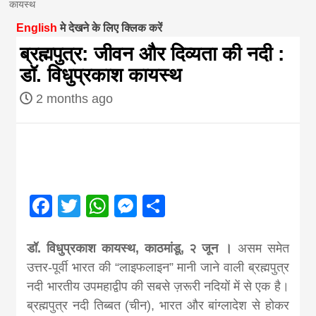
कायस्थ
magazine of
English
मे देखने के लिए क्लिक करें
ब्रह्मपुत्र: जीवन और दिव्यता की नदी :
Nepal brings
डॉ. विधुप्रकाश कायस्थ
2 months ago
news in hindi
from
Nepal,madhes
Facebook
Twitter
WhatsApp
Messenger
Share
news,financia
डॉ. विधुप्रकाश कायस्थ, काठमांडू, २ जून ।
असम समेत
उत्तर-पूर्वी भारत की “लाइफलाइन” मानी जाने वाली ब्रह्मपुत्र
news,loan,ban
नदी भारतीय उपमहाद्वीप की सबसे ज़रूरी नदियों में से एक है।
ब्रह्मपुत्र नदी तिब्बत (चीन), भारत और बांग्लादेश से होकर