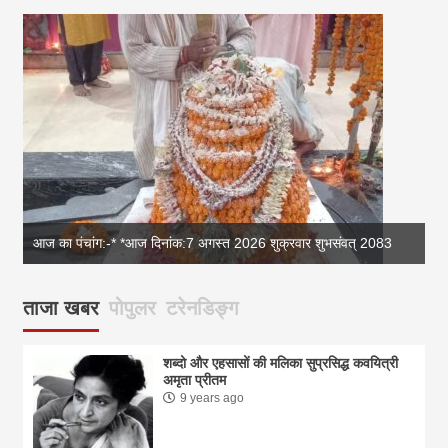
आज का पंचांग:-* *आज दिनांक:7 अगस्त 2026 शुक्रवार शुभसंवत् 2083
आज
ताजा खबर
पोपुलर
टरेनडिङ्ग
शब्दो और एहसासों की मलिका सुप्रसिद्ध कवयित्री
अमृता प्रीतम
9 years ago