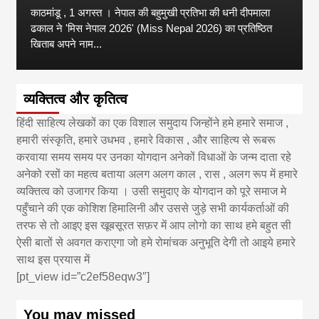
काठमांडू , 1 अगस्त । नेपाल की बहुमुखी प्रतिभा की धनी दीपमाला
ढकाल ने 'मिस नेपाल 2026' (Miss Nepal 2026) का प्रतिष्ठित
खिताब अपने नाम...
व्यक्तित्व और कृतित्व
हिंदी साहित्य लेखकों का एक विशाल समुदाय जिन्होंने हमे हमारे समाज ,
हमारी संस्कृति, हमारे उधभव , हमारे विकास , और साहित्य से रूबरू
करवाया समय समय पर उनका योगदान अनेकों विधाओं के जन्म दाता रहे
अनेको रसों का महत्व बताया अलग अलग काल , रास , अलग रूप में हमारे
व्यक्तित्व को उजागर किया । उसी समुदाए के योगदान को पूरे समाज मे
पहुँचाने की एक कोशिश हिमालिनी और उससे जुड़े सभी कार्यकर्ताओं की
तरफ से तो आइए इस खूबसूरत सफ़र में आप लोगो का साथ हमे बहुत सी
ऐसी बातों से अवगत कराएगा जो हमे रोमांचक अनुभूति देगी तो आइये हमारे
साथ इस प्रयास में
[pt_view id=”c2ef58eqw3″]
You may missed