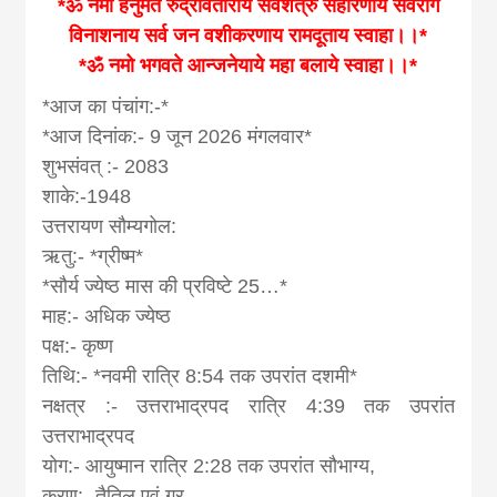
khabar
*ॐ नमो हनुमते रुद्रावताराय सर्वशत्रु सहांरणाय सर्वरोग
विनाशनाय सर्व जन वशीकरणाय रामदूताय स्वाहा।।*
*ॐ नमो भगवते आन्जनेयाये महा बलाये स्वाहा।।*
*आज का पंचांग:-*
*आज दिनांक:- 9 जून 2026 मंगलवार*
शुभसंवत् :- 2083
शाके:-1948
उत्तरायण सौम्यगोल:
ऋतु:- *ग्रीष्म*
*सौर्य ज्येष्ठ मास की प्रविष्टे 25…*
माह:- अधिक ज्येष्ठ
पक्ष:- कृष्ण
तिथि:- *नवमी रात्रि 8:54 तक उपरांत दशमी*
नक्षत्र :- उत्तराभाद्रपद रात्रि 4:39 तक उपरांत
उत्तराभाद्रपद
योग:- आयुष्मान रात्रि 2:28 तक उपरांत सौभाग्य,
करण:- तैतिल एवं गर,