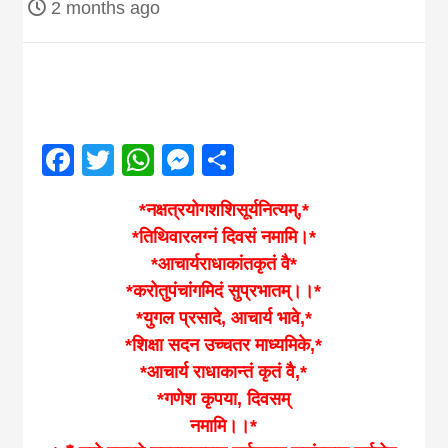
2 months ago
Nepal brings
news in hindi
from
Facebook
Twitter
WhatsApp
Messenger
Share
Nepal,madhes
*नक्षत्रयोगशशिसूर्यनित्यम्,*
*तिथिवारलग्नं दिवसं नमामि।*
*आचार्यराधाकांतकृतं वै*
news,financia
*करोतुपंचांगमिदं सुप्रभातम्।।*
*युगल प्रसादे, आचार्य भावे,*
news,loan,ban
*शिक्षा सदन उच्चतर माध्यमिके,*
*आचार्य राधाकान्तं कृतं वै,*
news, madhes
*गणेश कृपया, दिवसम्
नमामि।।*