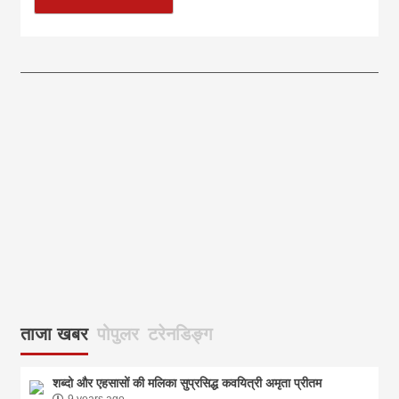
आज का पंचांग: आज दिनांक 8 अगस्त 2026 शनिवार शुभसंवत् 2083
आज
ताजा खबर
पोपुलर
टरेनडिङ्ग
शब्दो और एहसासों की मलिका सुप्रसिद्ध कवयित्री अमृता प्रीतम
9 years ago