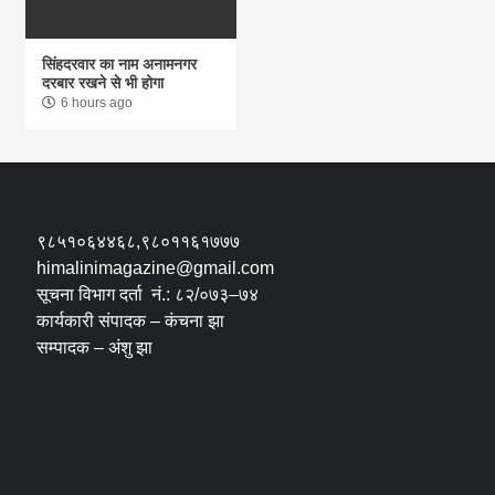
सिंहदरवार का नाम अनामनगर
दरबार रखने से भी होगा
6 hours ago
९८५१०६४४६८,९८०११६१७७७
himalinimagazine@gmail.com
सूचना विभाग दर्ता नं.: ८२/०७३–७४
कार्यकारी संपादक – कंचना झा
सम्पादक – अंशु झा