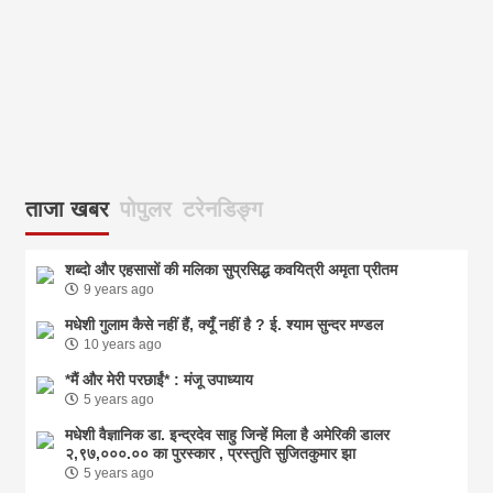
ताजा खबर
पोपुलर
टरेनडिङ्ग
शब्दो और एहसासों की मलिका सुप्रसिद्ध कवयित्री अमृता प्रीतम
9 years ago
मधेशी गुलाम कैसे नहीं हैं, क्यूँ नहीं है ? ई. श्याम सुन्दर मण्डल
10 years ago
*मैं और मेरी परछाईं* : मंजू उपाध्याय
5 years ago
मधेशी वैज्ञानिक डा. इन्द्रदेव साहु जिन्हें मिला है अमेरिकी डालर
२,९७,०००.०० का पुरस्कार , प्रस्तुति सुजितकुमार झा
5 years ago