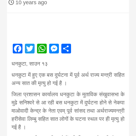
10 years ago
Nepal brings
news in hindi
from
Facebook
Twitter
WhatsApp
Messenger
Share
Nepal,madhes
धनकुटा, साउन १३
धनकुटा में हुए एक बस दुर्घटना में पूर्व अर्थ राज्य मन्त्री सहित
news,financia
अन्य सात की मृत्यु हो गई है ।
जिला प्रशासन कार्यालय धनकुटा के मुताविक संखुवासभा के
news,loan,ban
मुढे सनिश्वरे से आ रही बस धनकुटा में दुर्घटना होने से नेकपा
माओवादी केन्द्र के नेता एवम् पूर्व सांसद तथा अर्थराज्यमन्त्री
news, madhes
हरीसेवा लिम्बु सहित सात लोगों के घटना स्थल पर ही मृत्यु हो
गई है ।