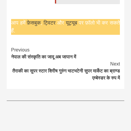
आप हमें
फ़ेसबुक
,
ट्विटर
और
यूट्यूब
पर फ़ॉलो भी कर सकते
हैं.
Continue
Previous
नेपाल की संस्कृति का जादू अब जापान में
Reading
Next
तैराकी का सुपर स्टार शिरीष गुरुंग भाटभटेनी सुपर मार्केट का ब्राण्ड
एम्बेस्डर के रुप में
आज का पंचांग: आज दिनांक 6 अगस्त 2026 गुरुवार शुभसंवत् 2083
आज