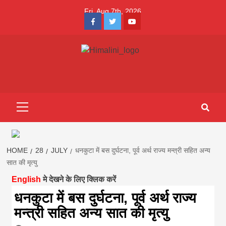
Skip
Fri. Aug 7th, 2026
to
Facebook
Twitter
Youtube
content
Himalini.com-
HIMALINI FIRST HINDI MAGAZINE OF NEPAL BRINGS NEWS
IN HINDI FROM NEPAL, BANK LOAN NEWS
hindi magazin
Primary
Menu
||madhesh
khabar:Himalin
HOME
28
JULY
धनकुटा में बस दुर्घटना, पूर्व अर्थ राज्य मन्त्री सहित अन्य
सात की मृत्यु
English
मे देखने के लिए क्लिक करें
first hindi
धनकुटा में बस दुर्घटना, पूर्व अर्थ राज्य
मन्त्री सहित अन्य सात की मृत्यु
magazine of