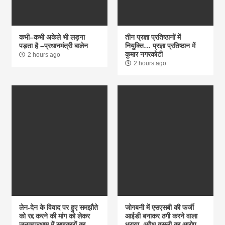
कभी–कभी अकेले भी लड़ना
तीन प्रज्ञा प्रतिष्ठानों में
पड़ता है –प्रधानमंत्री बालेन
नियुक्ति… प्रज्ञा प्रतिष्ठान में
कुमार नगरकोटी
2 hours ago
2 hours ago
लेन-देन के विवाद पर हुए समझौते
जोगबनी में एसएसबी की फर्जी
को रद्द करने की मांग को लेकर
आईडी बनाकर ठगी करने वाला
जनकपुरधाम में साहूकारों का
धराया, अवैध वसूली का आरोप