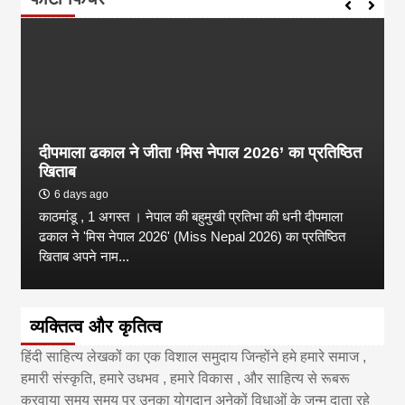
दीपमाला ढकाल ने जीता ‘मिस नेपाल 2026’ का प्रतिष्ठित
खिताब
6 days ago
काठमांडू , 1 अगस्त । नेपाल की बहुमुखी प्रतिभा की धनी दीपमाला
ढकाल ने 'मिस नेपाल 2026' (Miss Nepal 2026) का प्रतिष्ठित
खिताब अपने नाम...
व्यक्तित्व और कृतित्व
हिंदी साहित्य लेखकों का एक विशाल समुदाय जिन्होंने हमे हमारे समाज ,
हमारी संस्कृति, हमारे उधभव , हमारे विकास , और साहित्य से रूबरू
करवाया समय समय पर उनका योगदान अनेकों विधाओं के जन्म दाता रहे