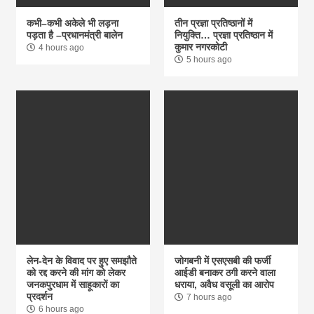
कभी–कभी अकेले भी लड़ना
तीन प्रज्ञा प्रतिष्ठानों में
पड़ता है –प्रधानमंत्री बालेन
नियुक्ति… प्रज्ञा प्रतिष्ठान में
कुमार नगरकोटी
4 hours ago
5 hours ago
लेन-देन के विवाद पर हुए समझौते
जोगबनी में एसएसबी की फर्जी
को रद्द करने की मांग को लेकर
आईडी बनाकर ठगी करने वाला
जनकपुरधाम में साहूकारों का
धराया, अवैध वसूली का आरोप
प्रदर्शन
7 hours ago
6 hours ago