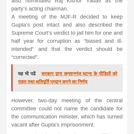
also nominated Raj Kishor Yadav as the
news, madhes
party’s acting chairman.
A meeting of the MJF-R decided to keep
khabar
Gupta’s post intact and also described the
Supreme Court’s verdict to jail him for one and
half year for corruption as “biased and ill-
intended” and that the verdict should be
“corrected”.
यह भी पढें
सरकार द्वारा कप्तानगंज घटना के पीडि़तों को
राहत तथा क्षतिपूर्ति प्रदान करने का निर्णय
However, two-day meeting of the central
committee could not name the candidate for
the communication minister, which has turned
vacant after Gupta’s imprisonment.