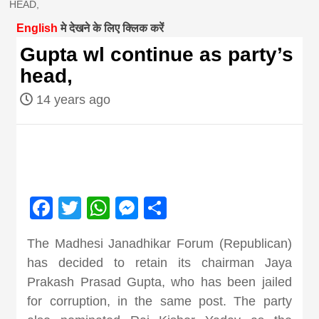
HEAD,
magazine of
English
मे देखने के लिए क्लिक करें
Gupta wl continue as party’s
Nepal brings
head,
14 years ago
news in hindi
from
Nepal,madhes
Facebook
Twitter
WhatsApp
Messenger
Share
news,financia
The Madhesi Janadhikar Forum (Republican)
has decided to retain its chairman Jaya
news,loan,ban
Prakash Prasad Gupta, who has been jailed
for corruption, in the same post. The party