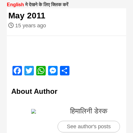
English
मे देखने के लिए क्लिक करें
magazine of
May 2011
15 years ago
Nepal brings
news in hindi
from
Facebook
Twitter
WhatsApp
Messenger
Share
Nepal,madhes
About Author
news,financia
हिमालिनी डेस्क
news,loan,ban
See author's posts