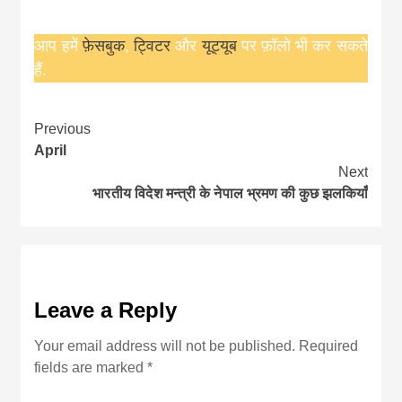
news, madhes
आप हमें
फ़ेसबुक
,
ट्विटर
और
यूट्यूब
पर फ़ॉलो भी कर सकते
khabar
हैं.
Continue
Previous
April
Reading
Next
भार तीय विदे श मन्त्री के ने पाल भ्रमण की कुछ झलकियाँ
Leave a Reply
Your email address will not be published.
Required
fields are marked
*