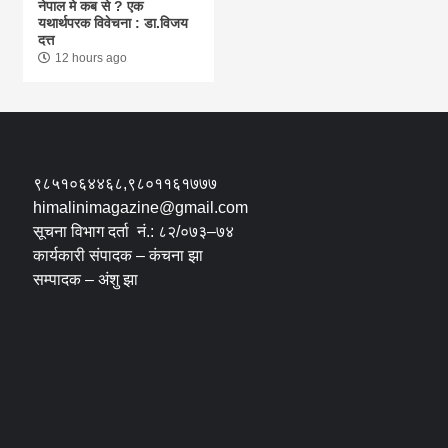
नेपाल मे कब से ? एक
यथार्थपरक विवेचना : डा.विजय
दत्त
12 hours ago
९८५१०६४४६८,९८०११६१७७७
himalinimagazine@gmail.com
सूचना विभाग दर्ता नं.: ८२/०७३–७४
कार्यकारी संपादक – कंचना झा
सम्पादक – अंशु झा