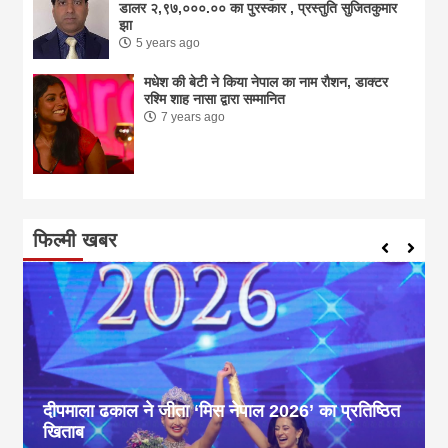
डालर २,९७,०००.०० का पुरस्कार , प्रस्तुति सुजितकुमार
झा
5 years ago
मधेश की बेटी ने किया नेपाल का नाम राैशन, डाक्टर
रश्मि शाह नासा द्वारा सम्मानित
7 years ago
फिल्मी खबर
दीपमाला ढकाल ने जीता ‘मिस नेपाल 2026’ का प्रतिष्ठित
खिताब