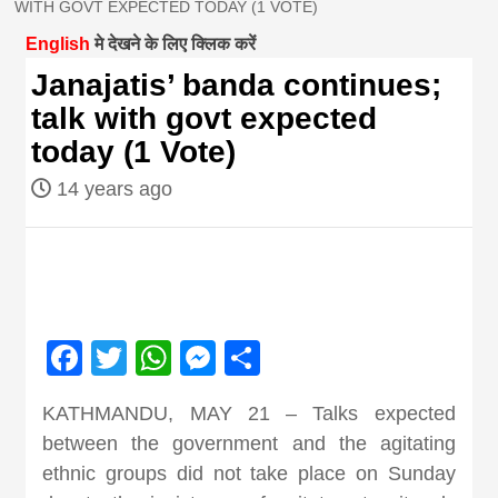
WITH GOVT EXPECTED TODAY (1 VOTE)
magazine of
English
मे देखने के लिए क्लिक करें
Janajatis’ banda continues;
Nepal brings
talk with govt expected
today (1 Vote)
news in hindi
14 years ago
from
Nepal,madhes
Facebook
Twitter
WhatsApp
Messenger
Share
news,financia
KATHMANDU, MAY 21 – Talks expected
news,loan,ban
between the government and the agitating
ethnic groups did not take place on Sunday