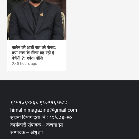
बालेन की आधी रात की पोस्ट:
क्या सत्ता के भीतर बढ़ रही है
बेचैनी ?: श्वेता दीप्ति
8 hours ago
९८५१०६४४६८,९८०११६१७७७
himalinimagazine@gmail.com
सूचना विभाग दर्ता नं.: ८२/०७३–७४
कार्यकारी संपादक – कंचना झा
सम्पादक – अंशु झा