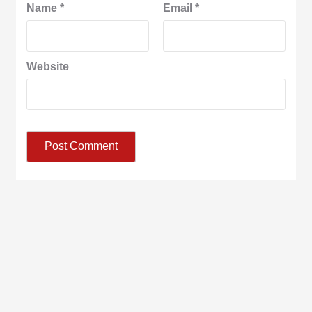
Name
*
Email
*
Website
आज का पंचांग: आज दिनांक 8 अगस्त 2026 शनिवार शुभसंवत् 2083