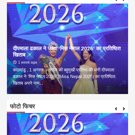
दीपमाला ढकाल ने जीता ‘मिस नेपाल 2026’ का प्रतिष्ठित
खिताब
1 week ago
काठमांडू , 1 अगस्त । नेपाल की बहुमुखी प्रतिभा की धनी दीपमाला
ढकाल ने 'मिस नेपाल 2026' (Miss Nepal 2026) का प्रतिष्ठित
खिताब अपने नाम...
फोटो फिचर