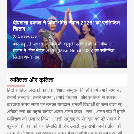
दीपमाला ढकाल ने जीता ‘मिस नेपाल 2026’ का प्रतिष्ठित
खिताब
1 week ago
काठमांडू , 1 अगस्त । नेपाल की बहुमुखी प्रतिभा की धनी दीपमाला
ढकाल ने 'मिस नेपाल 2026' (Miss Nepal 2026) का प्रतिष्ठित
खिताब अपने नाम...
व्यक्तित्व और कृतित्व
हिंदी साहित्य लेखकों का एक विशाल समुदाय जिन्होंने हमे हमारे समाज ,
हमारी संस्कृति, हमारे उधभव , हमारे विकास , और साहित्य से रूबरू
करवाया समय समय पर उनका योगदान अनेकों विधाओं के जन्म दाता रहे
अनेको रसों का महत्व बताया अलग अलग काल , रास , अलग रूप में हमारे
व्यक्तित्व को उजागर किया । उसी समुदाए के योगदान को पूरे समाज मे
पहुँचाने की एक कोशिश हिमालिनी और उससे जुड़े सभी कार्यकर्ताओं की
तरफ से तो आइए इस खूबसूरत सफ़र में आप लोगो का साथ हमे बहुत सी