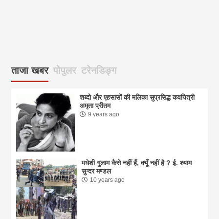
आज
ताजा खबर
पोपुलर
टरेनडिङ्ग
शब्दो और एहसासों की मलिका सुप्रसिद्ध कवयित्री
अमृता प्रीतम
9 years ago
मधेशी गुलाम कैसे नहीं हैं, क्यूँ नहीं है ? ई. श्याम
सुन्दर मण्डल
10 years ago