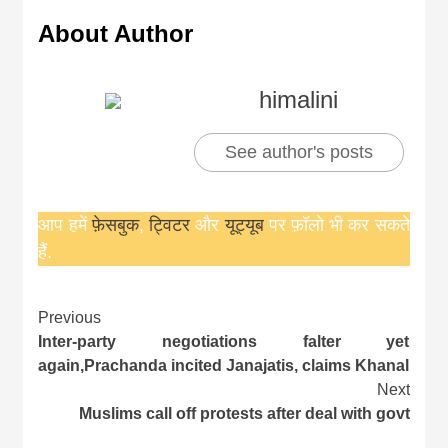
About Author
himalini
See author's posts
आप हमें
फ़ेसबुक
,
ट्विटर
और
यूट्यूब
पर फ़ॉलो भी कर सकते
हैं.
Continue
Previous
Inter-party negotiations falter yet
Reading
again,Prachanda incited Janajatis‚ claims Khanal
Next
Muslims call off protests after deal with govt