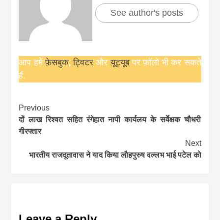
See author's posts
आप हमें
फ़ेसबुक
,
ट्विटर
और
यूट्यूब
पर फ़ॉलो भी कर सकते
हैं.
Continue
Previous
दों लाख रिश्वत सहित रंगेहात नापी कार्यलय के सर्वेक्षक चौधरी
Reading
गीरफ्तार
Next
भारतीय राजदूतावास ने याद किया लाैहपुरुष वल्लभ भाई पटेल काे
Leave a Reply