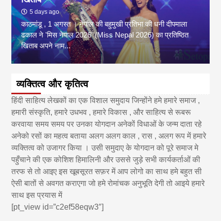
5 days ago
काठमांडू , 1 अगस्त । नेपाल की बहुमुखी प्रतिभा की धनी दीपमाला
ढकाल ने 'मिस नेपाल 2026' (Miss Nepal 2026) का प्रतिष्ठित
खिताब अपने नाम...
व्यक्तित्व और कृतित्व
हिंदी साहित्य लेखकों का एक विशाल समुदाय जिन्होंने हमे हमारे समाज ,
हमारी संस्कृति, हमारे उधभव , हमारे विकास , और साहित्य से रूबरू
करवाया समय समय पर उनका योगदान अनेकों विधाओं के जन्म दाता रहे
अनेको रसों का महत्व बताया अलग अलग काल , रास , अलग रूप में हमारे
व्यक्तित्व को उजागर किया । उसी समुदाए के योगदान को पूरे समाज मे
पहुँचाने की एक कोशिश हिमालिनी और उससे जुड़े सभी कार्यकर्ताओं की
तरफ से तो आइए इस खूबसूरत सफ़र में आप लोगो का साथ हमे बहुत सी
ऐसी बातों से अवगत कराएगा जो हमे रोमांचक अनुभूति देगी तो आइये हमारे
साथ इस प्रयास में
[pt_view id=”c2ef58eqw3″]