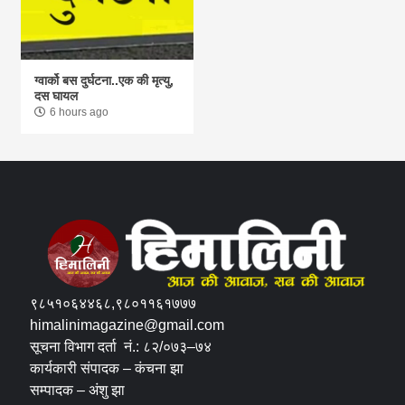
ग्वार्को बस दुर्घटना..एक की मृत्यु,
दस घायल
6 hours ago
९८५१०६४४६८,९८०११६१७७७
himalinimagazine@gmail.com
सूचना विभाग दर्ता नं.: ८२/०७३–७४
कार्यकारी संपादक – कंचना झा
सम्पादक – अंशु झा