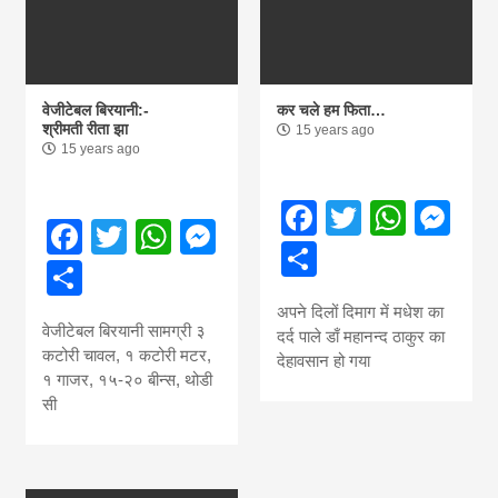
वेजीटेबल बिरयानी:-
कर चले हम फिता…
श्रीमती रीता झा
15 years ago
15 years ago
Facebook
Twitter
What
Me
Facebook
Twitter
WhatsApp
Messenger
Share
Share
अपने दिलों दिमाग में मधेश का
वेजीटेबल बिरयानी सामग्री ३
दर्द पाले डाँ महानन्द ठाकुर का
कटोरी चावल, १ कटोरी मटर,
देहावसान हो गया
१ गाजर, १५-२० बीन्स, थोडी
सी