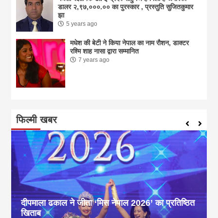
डालर २,९७,०००.०० का पुरस्कार , प्रस्तुति सुजितकुमार
झा
5 years ago
मधेश की बेटी ने किया नेपाल का नाम राैशन, डाक्टर
रश्मि शाह नासा द्वारा सम्मानित
7 years ago
फिल्मी खबर
दीपमाला ढकाल ने जीता ‘मिस नेपाल 2026’ का प्रतिष्ठित
खिताब