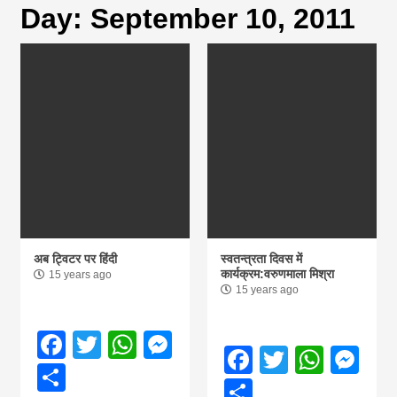
Day:
September 10, 2011
magazine of
Nepal brings
news in hindi
from
Nepal,madhes
अब ट्विटर पर हिंदी
स्वतन्त्रता दिवस में
कार्यक्रम:वरुणमाला मिश्रा
15 years ago
15 years ago
news,financia
Facebook
Twitter
WhatsApp
Messenger
news,loan,ban
Facebook
Twitter
What
Me
Share
Share