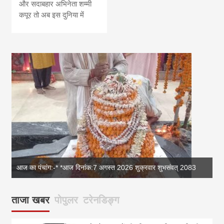
और सदाबहार अभिनेता शम्मी
कपूर तो अब इस दुनिया में
आज का पंचांग:-* *आज दिनांक:7 अगस्त 2026 शुक्रवार शुभसंवत् 2083
आज
ताजा खबर
पोपुलर
टरेनडिङ्ग